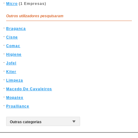
Micro
(1 Empresas)
Outros utilizadores pesquisaram
Braganca
Cisne
Comac
Higiene
Jofel
Kiter
Limpeza
Macedo De Cavaleiros
Mopatex
Proalliance