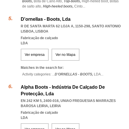
Boots,
Bota de Cano Alto,
Top-boots,
High-helled boot,
Botas
de salto alto,
High-heeled boots,
Cinto
...
D'ornellas - Boots, Lda
R DE SANTA MARTA 62 LOJA A, 1150-298
,
SANTO ANTONIO
LISBOA
,
LISBOA
Fabricação de calçado
LDA
Ver empresa
Ver no Mapa
Matches in the search for:
Activity categories: ...
D'ORNELLAS - BOOTS,
LDA
...
Alpha Boots - Indústria De Calçado De
Protecção, Lda
EN 242 KM 5, 2400-016
,
UNIAO FREGUESIAS MARRAZES
BAROSA LEIRIA
,
LEIRIA
Fabricação de calçado
LDA