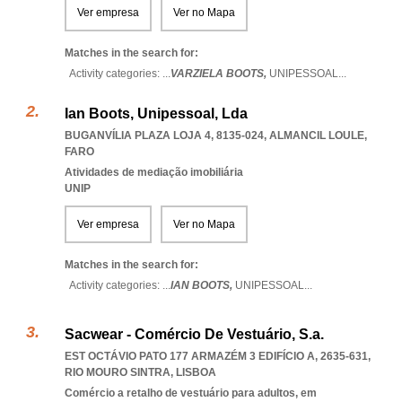
Ver empresa
Ver no Mapa
Matches in the search for:
Activity categories: ...
VARZIELA BOOTS,
UNIPESSOAL
...
Ian Boots, Unipessoal, Lda
BUGANVÍLIA PLAZA LOJA 4, 8135-024
,
ALMANCIL LOULE
,
FARO
Atividades de mediação imobiliária
UNIP
Ver empresa
Ver no Mapa
Matches in the search for:
Activity categories: ...
IAN BOOTS,
UNIPESSOAL
...
Sacwear - Comércio De Vestuário, S.a.
EST OCTÁVIO PATO 177 ARMAZÉM 3 EDIFÍCIO A, 2635-631
,
RIO MOURO SINTRA
,
LISBOA
Comércio a retalho de vestuário para adultos, em