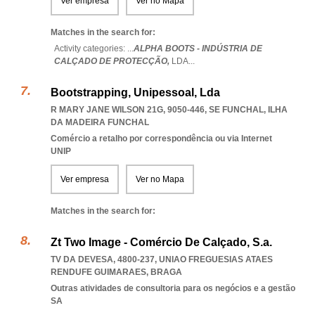
Ver empresa
Ver no Mapa
Matches in the search for:
Activity categories: ...
ALPHA BOOTS - INDÚSTRIA DE
CALÇADO DE PROTECÇÃO,
LDA
...
Bootstrapping, Unipessoal, Lda
R MARY JANE WILSON 21G, 9050-446
,
SE FUNCHAL
,
ILHA
DA MADEIRA FUNCHAL
Comércio a retalho por correspondência ou via Internet
UNIP
Ver empresa
Ver no Mapa
Matches in the search for:
Zt Two Image - Comércio De Calçado, S.a.
TV DA DEVESA, 4800-237
,
UNIAO FREGUESIAS ATAES
RENDUFE GUIMARAES
,
BRAGA
Outras atividades de consultoria para os negócios e a gestão
SA