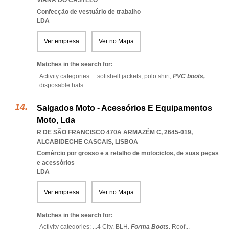
VIANA DO CASTELO
Confecção de vestuário de trabalho
LDA
Ver empresa
Ver no Mapa
Matches in the search for:
Activity categories: ...
softshell jackets,
polo shirt,
PVC boots,
disposable hats
...
Salgados Moto - Acessórios E Equipamentos
Moto, Lda
R DE SÃO FRANCISCO 470A ARMAZÉM C, 2645-019
,
ALCABIDECHE CASCAIS
,
LISBOA
Comércio por grosso e a retalho de motociclos, de suas peças
e acessórios
LDA
Ver empresa
Ver no Mapa
Matches in the search for:
Activity categories: ...
4 City,
BLH,
Forma Boots,
Roof
...