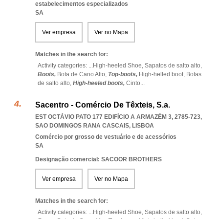
estabelecimentos especializados
SA
Ver empresa
Ver no Mapa
Matches in the search for:
Activity categories: ...
High-heeled Shoe,
Sapatos de salto alto,
Boots,
Bota de Cano Alto,
Top-boots,
High-helled boot,
Botas
de salto alto,
High-heeled boots,
Cinto
...
Sacentro - Comércio De Têxteis, S.a.
EST OCTÁVIO PATO 177 EDIFÍCIO A ARMAZÉM 3, 2785-723
,
SAO DOMINGOS RANA CASCAIS
,
LISBOA
Comércio por grosso de vestuário e de acessórios
SA
Designação comercial: SACOOR BROTHERS
Ver empresa
Ver no Mapa
Matches in the search for:
Activity categories: ...
High-heeled Shoe,
Sapatos de salto alto,