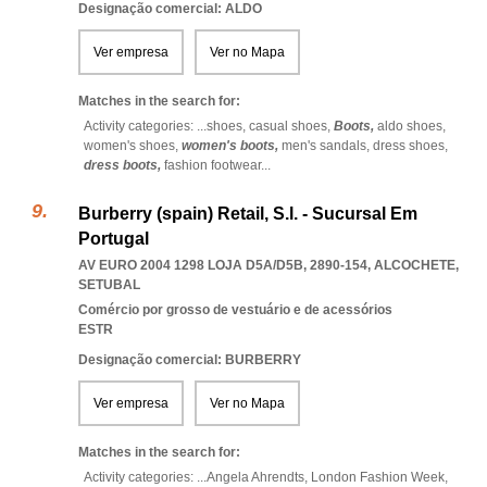
Designação comercial: ALDO
Ver empresa
Ver no Mapa
Matches in the search for:
Activity categories: ...
shoes,
casual shoes,
Boots,
aldo shoes,
women's shoes,
women's boots,
men's sandals,
dress shoes,
dress boots,
fashion footwear
...
Burberry (spain) Retail, S.l. - Sucursal Em
Portugal
AV EURO 2004 1298 LOJA D5A/D5B, 2890-154
,
ALCOCHETE
,
SETUBAL
Comércio por grosso de vestuário e de acessórios
ESTR
Designação comercial: BURBERRY
Ver empresa
Ver no Mapa
Matches in the search for:
Activity categories: ...
Angela Ahrendts,
London Fashion Week,