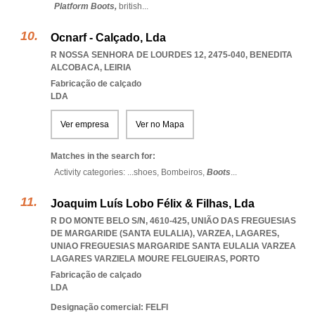
Platform Boots,
british
...
Ocnarf - Calçado, Lda
R NOSSA SENHORA DE LOURDES 12, 2475-040
,
BENEDITA
ALCOBACA
,
LEIRIA
Fabricação de calçado
LDA
Ver empresa
Ver no Mapa
Matches in the search for:
Activity categories: ...
shoes,
Bombeiros,
Boots
...
Joaquim Luís Lobo Félix & Filhas, Lda
R DO MONTE BELO S/N, 4610-425, UNIÃO DAS FREGUESIAS
DE MARGARIDE (SANTA EULALIA), VARZEA, LAGARES
,
UNIAO FREGUESIAS MARGARIDE SANTA EULALIA VARZEA
LAGARES VARZIELA MOURE FELGUEIRAS
,
PORTO
Fabricação de calçado
LDA
Designação comercial: FELFI