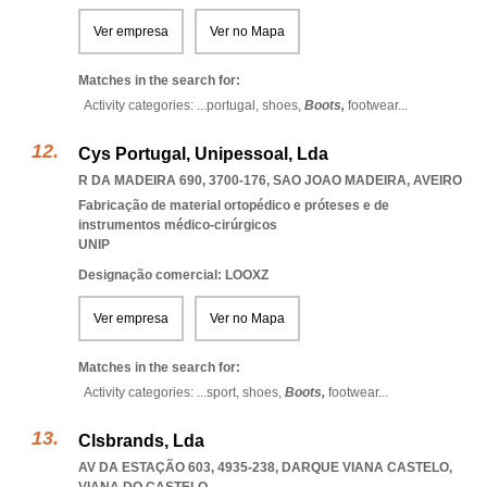
Ver empresa
Ver no Mapa
Matches in the search for:
Activity categories: ...
portugal,
shoes,
Boots,
footwear
...
Cys Portugal, Unipessoal, Lda
R DA MADEIRA 690, 3700-176
,
SAO JOAO MADEIRA
,
AVEIRO
Fabricação de material ortopédico e próteses e de
instrumentos médico-cirúrgicos
UNIP
Designação comercial: LOOXZ
Ver empresa
Ver no Mapa
Matches in the search for:
Activity categories: ...
sport,
shoes,
Boots,
footwear
...
Clsbrands, Lda
AV DA ESTAÇÃO 603, 4935-238
,
DARQUE VIANA CASTELO
,