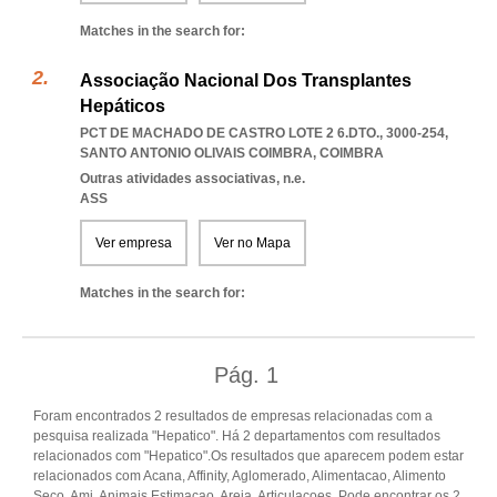
Matches in the search for:
Associação Nacional Dos Transplantes
Hepáticos
PCT DE MACHADO DE CASTRO LOTE 2 6.DTO., 3000-254
,
SANTO ANTONIO OLIVAIS COIMBRA
,
COIMBRA
Outras atividades associativas, n.e.
ASS
Ver empresa
Ver no Mapa
Matches in the search for:
Pág.
1
Foram encontrados 2 resultados de empresas relacionadas com a
pesquisa realizada "Hepatico". Há 2 departamentos com resultados
relacionados com "Hepatico".Os resultados que aparecem podem estar
relacionados com Acana, Affinity, Aglomerado, Alimentacao, Alimento
Seco, Ami, Animais Estimacao, Areia, Articulacoes. Pode encontrar os 2