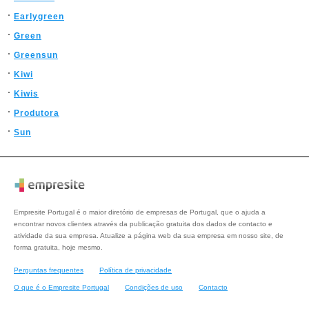
Earlygreen
Green
Greensun
Kiwi
Kiwis
Produtora
Sun
Empresite Portugal é o maior diretório de empresas de Portugal, que o ajuda a
encontrar novos clientes através da publicação gratuita dos dados de contacto e
atividade da sua empresa. Atualize a página web da sua empresa em nosso site, de
forma gratuita, hoje mesmo.
Perguntas frequentes
Política de privacidade
O que é o Empresite Portugal
Condições de uso
Contacto