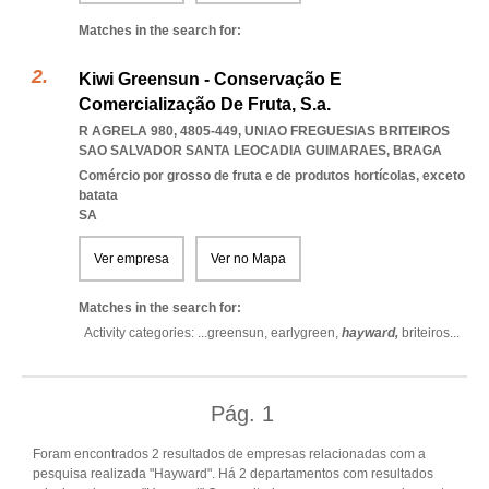
Matches in the search for:
Kiwi Greensun - Conservação E
Comercialização De Fruta, S.a.
R AGRELA 980, 4805-449
,
UNIAO FREGUESIAS BRITEIROS
SAO SALVADOR SANTA LEOCADIA GUIMARAES
,
BRAGA
Comércio por grosso de fruta e de produtos hortícolas, exceto
batata
SA
Ver empresa
Ver no Mapa
Matches in the search for:
Activity categories: ...
greensun,
earlygreen,
hayward,
briteiros
...
Pág.
1
Foram encontrados 2 resultados de empresas relacionadas com a
pesquisa realizada "Hayward". Há 2 departamentos com resultados