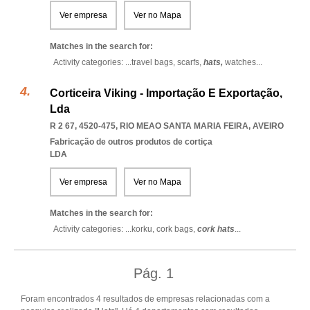
Ver empresa
Ver no Mapa
Matches in the search for:
Activity categories: ...
travel bags,
scarfs,
hats,
watches
...
Corticeira Viking - Importação E Exportação,
Lda
R 2 67, 4520-475
,
RIO MEAO SANTA MARIA FEIRA
,
AVEIRO
Fabricação de outros produtos de cortiça
LDA
Ver empresa
Ver no Mapa
Matches in the search for:
Activity categories: ...
korku,
cork bags,
cork hats
...
Pág.
1
Foram encontrados 4 resultados de empresas relacionadas com a