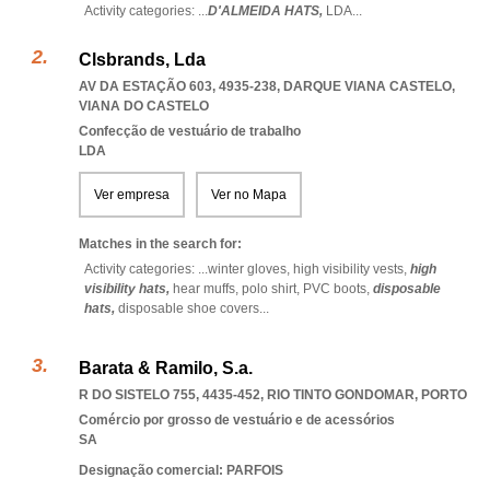
Activity categories: ...
D'ALMEIDA HATS,
LDA
...
Clsbrands, Lda
AV DA ESTAÇÃO 603, 4935-238
,
DARQUE VIANA CASTELO
,
VIANA DO CASTELO
Confecção de vestuário de trabalho
LDA
Ver empresa
Ver no Mapa
Matches in the search for:
Activity categories: ...
winter gloves,
high visibility vests,
high
visibility hats,
hear muffs,
polo shirt,
PVC boots,
disposable
hats,
disposable shoe covers
...
Barata & Ramilo, S.a.
R DO SISTELO 755, 4435-452
,
RIO TINTO GONDOMAR
,
PORTO
Comércio por grosso de vestuário e de acessórios
SA
Designação comercial: PARFOIS