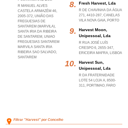
Fresh Harvest, Lda
R MANUEL ALVES
R DE CHAVINHA DA ÁGUA
CASTELA ARMAZÉM 46,
271, 4410-287
,
CANELAS
2005-372, UNIÃO DAS
VILA NOVA GAIA
,
PORTO
FREGUESIAS DE
SANTAREM (MARVILA),
Harvest Moon,
SANTA IRIA DA RIBEIRA
Unipessoal, Lda
DE SANTAREM
,
UNIAO
FREGUESIAS SANTAREM
R RUA JOSÉ LUÍS
MARVILA SANTA IRIA
CRESPO 6, 2655-347
,
RIBEIRA SAO SALVADO
,
ERICEIRA MAFRA
,
LISBOA
SANTAREM
Harvest Sun,
Unipessoal, Lda
R DA FRATERNIDADE
LOTE 54 LOJA A, 8500-
311
,
PORTIMAO
,
FARO
Filtrar "Harvest" por Concelho