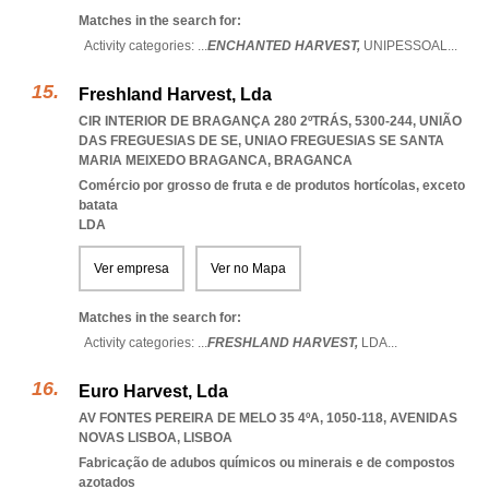
Matches in the search for:
Activity categories: ...
ENCHANTED HARVEST,
UNIPESSOAL
...
Freshland Harvest, Lda
CIR INTERIOR DE BRAGANÇA 280 2ºTRÁS, 5300-244, UNIÃO
DAS FREGUESIAS DE SE
,
UNIAO FREGUESIAS SE SANTA
MARIA MEIXEDO BRAGANCA
,
BRAGANCA
Comércio por grosso de fruta e de produtos hortícolas, exceto
batata
LDA
Ver empresa
Ver no Mapa
Matches in the search for:
Activity categories: ...
FRESHLAND HARVEST,
LDA
...
Euro Harvest, Lda
AV FONTES PEREIRA DE MELO 35 4ºA, 1050-118
,
AVENIDAS
NOVAS LISBOA
,
LISBOA
Fabricação de adubos químicos ou minerais e de compostos
azotados