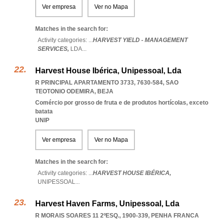
Ver empresa
Ver no Mapa
Matches in the search for:
Activity categories: ...
HARVEST YIELD - MANAGEMENT
SERVICES,
LDA
...
Harvest House Ibérica, Unipessoal, Lda
R PRINCIPAL APARTAMENTO 3733, 7630-584
,
SAO
TEOTONIO ODEMIRA
,
BEJA
Comércio por grosso de fruta e de produtos hortícolas, exceto
batata
UNIP
Ver empresa
Ver no Mapa
Matches in the search for:
Activity categories: ...
HARVEST HOUSE IBÉRICA,
UNIPESSOAL
...
Harvest Haven Farms, Unipessoal, Lda
R MORAIS SOARES 11 2ºESQ., 1900-339
,
PENHA FRANCA