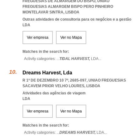
FREGUESIAS DE ALMARGEM DO BISPO
,
UNIAO
FREGUESIAS ALMARGEM BISPO PERO PINHEIRO
MONTELAVAR SINTRA
,
LISBOA
Outras atividades de consultoria para os negócios e a gestão
LDA
Ver empresa
Ver no Mapa
Matches in the search for:
Activity categories: ...
TIDAL HARVEST,
LDA
...
Dreams Harvest, Lda
R 1º DE DEZEMBRO 10 7º, 2685-097
,
UNIAO FREGUESIAS
SACAVEM PRIOR VELHO LOURES
,
LISBOA
Atividades das agências de viagem
LDA
Ver empresa
Ver no Mapa
Matches in the search for:
Activity categories: ...
DREAMS HARVEST,
LDA
...