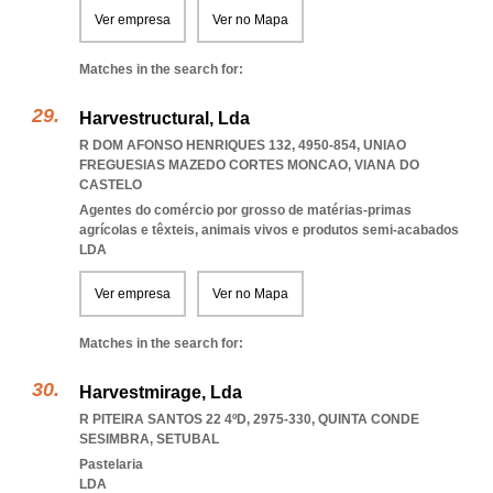
Ver empresa
Ver no Mapa
Matches in the search for:
Harvestructural, Lda
R DOM AFONSO HENRIQUES 132, 4950-854
,
UNIAO
FREGUESIAS MAZEDO CORTES MONCAO
,
VIANA DO
CASTELO
Agentes do comércio por grosso de matérias-primas
agrícolas e têxteis, animais vivos e produtos semi-acabados
LDA
Ver empresa
Ver no Mapa
Matches in the search for:
Harvestmirage, Lda
R PITEIRA SANTOS 22 4ºD, 2975-330
,
QUINTA CONDE
SESIMBRA
,
SETUBAL
Pastelaria
LDA