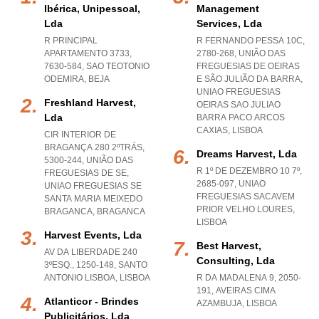
Ibérica, Unipessoal,
Management
Lda
Services, Lda
R PRINCIPAL
R FERNANDO PESSA 10C,
APARTAMENTO 3733,
2780-268, UNIÃO DAS
7630-584
,
SAO TEOTONIO
FREGUESIAS DE OEIRAS
ODEMIRA
,
BEJA
E SÃO JULIÃO DA BARRA
,
UNIAO FREGUESIAS
Freshland Harvest,
OEIRAS SAO JULIAO
Lda
BARRA PACO ARCOS
CAXIAS
,
LISBOA
CIR INTERIOR DE
BRAGANÇA 280 2ºTRÁS,
Dreams Harvest, Lda
5300-244, UNIÃO DAS
R 1º DE DEZEMBRO 10 7º,
FREGUESIAS DE SE
,
2685-097
,
UNIAO
UNIAO FREGUESIAS SE
FREGUESIAS SACAVEM
SANTA MARIA MEIXEDO
PRIOR VELHO LOURES
,
BRAGANCA
,
BRAGANCA
LISBOA
Harvest Events, Lda
Best Harvest,
AV DA LIBERDADE 240
Consulting, Lda
3ºESQ., 1250-148
,
SANTO
ANTONIO LISBOA
,
LISBOA
R DA MADALENA 9, 2050-
191
,
AVEIRAS CIMA
Atlanticor - Brindes
AZAMBUJA
,
LISBOA
Publicitários, Lda