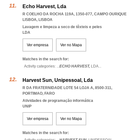
Echo Harvest, Lda
R COELHO DA ROCHA 119A, 1350-077
,
CAMPO OURIQUE
LISBOA
,
LISBOA
Lavagem e limpeza a seco de têxteis e peles
LDA
Ver empresa
Ver no Mapa
Matches in the search for:
Activity categories: ...
ECHO HARVEST,
LDA
...
Harvest Sun, Unipessoal, Lda
R DA FRATERNIDADE LOTE 54 LOJA A, 8500-311
,
PORTIMAO
,
FARO
Atividades de programação informática
UNIP
Ver empresa
Ver no Mapa
Matches in the search for: