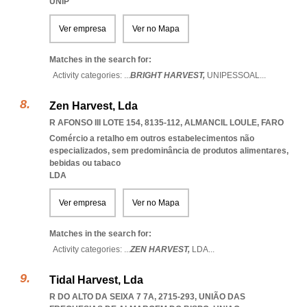
UNIP
Ver empresa
Ver no Mapa
Matches in the search for:
Activity categories: ...
BRIGHT HARVEST,
UNIPESSOAL
...
Zen Harvest, Lda
R AFONSO III LOTE 154, 8135-112
,
ALMANCIL LOULE
,
FARO
Comércio a retalho em outros estabelecimentos não
especializados, sem predominância de produtos alimentares,
bebidas ou tabaco
LDA
Ver empresa
Ver no Mapa
Matches in the search for:
Activity categories: ...
ZEN HARVEST,
LDA
...
Tidal Harvest, Lda
R DO ALTO DA SEIXA 7 7A, 2715-293, UNIÃO DAS