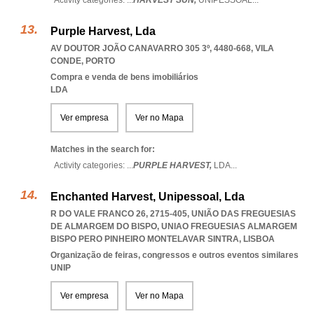
Activity categories: ...
HARVEST SUN,
UNIPESSOAL
...
Purple Harvest, Lda
AV DOUTOR JOÃO CANAVARRO 305 3º, 4480-668
,
VILA
CONDE
,
PORTO
Compra e venda de bens imobiliários
LDA
Ver empresa
Ver no Mapa
Matches in the search for:
Activity categories: ...
PURPLE HARVEST,
LDA
...
Enchanted Harvest, Unipessoal, Lda
R DO VALE FRANCO 26, 2715-405, UNIÃO DAS FREGUESIAS
DE ALMARGEM DO BISPO
,
UNIAO FREGUESIAS ALMARGEM
BISPO PERO PINHEIRO MONTELAVAR SINTRA
,
LISBOA
Organização de feiras, congressos e outros eventos similares
UNIP
Ver empresa
Ver no Mapa