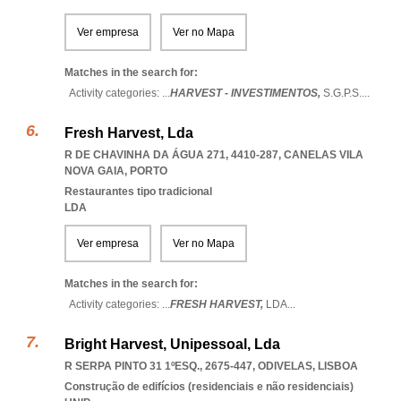
Ver empresa
Ver no Mapa
Matches in the search for:
Activity categories: ...
HARVEST - INVESTIMENTOS,
S.G.P.S.
...
Fresh Harvest, Lda
R DE CHAVINHA DA ÁGUA 271, 4410-287
,
CANELAS VILA
NOVA GAIA
,
PORTO
Restaurantes tipo tradicional
LDA
Ver empresa
Ver no Mapa
Matches in the search for:
Activity categories: ...
FRESH HARVEST,
LDA
...
Bright Harvest, Unipessoal, Lda
R SERPA PINTO 31 1ºESQ., 2675-447
,
ODIVELAS
,
LISBOA
Construção de edifícios (residenciais e não residenciais)