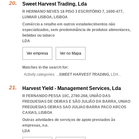
Sweet Harvest Trading, Lda
R HERMANO NEVES 18 PISO 3 ESCRITÓRIO 7, 1600-477
,
LUMIAR LISBOA
,
LISBOA
Comércio a retalho em outros estabelecimentos não
especializados, sem predominância de produtos alimentares,
bebidas ou tabaco
LDA
Ver empresa
Ver no Mapa
Matches in the search for:
Activity categories: ...
SWEET HARVEST TRADING,
LDA
...
Harvest Yield - Management Services, Lda
R FERNANDO PESSA 10C, 2780-268, UNIÃO DAS
FREGUESIAS DE OEIRAS E SÃO JULIÃO DA BARRA
,
UNIAO
FREGUESIAS OEIRAS SAO JULIAO BARRA PACO ARCOS
CAXIAS
,
LISBOA
Outras atividades de serviços de apoio prestados às
empresas, n.e.
LDA