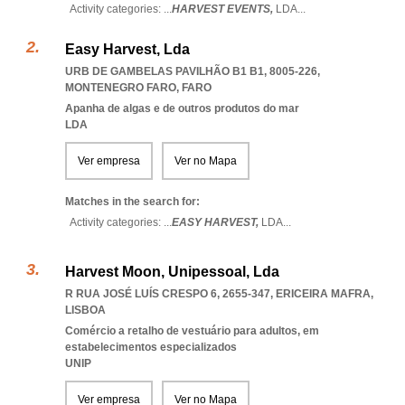
Activity categories: ...
HARVEST EVENTS,
LDA
...
Easy Harvest, Lda
URB DE GAMBELAS PAVILHÃO B1 B1, 8005-226
,
MONTENEGRO FARO
,
FARO
Apanha de algas e de outros produtos do mar
LDA
Ver empresa
Ver no Mapa
Matches in the search for:
Activity categories: ...
EASY HARVEST,
LDA
...
Harvest Moon, Unipessoal, Lda
R RUA JOSÉ LUÍS CRESPO 6, 2655-347
,
ERICEIRA MAFRA
,
LISBOA
Comércio a retalho de vestuário para adultos, em
estabelecimentos especializados
UNIP
Ver empresa
Ver no Mapa