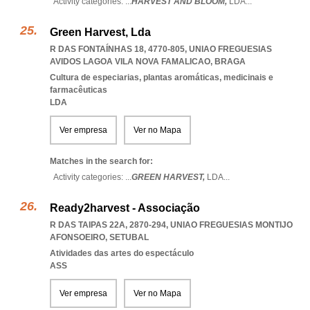
Activity categories: ...
HARVEST AND BLOOM,
LDA
...
Green Harvest, Lda
R DAS FONTAÍNHAS 18, 4770-805
,
UNIAO FREGUESIAS
AVIDOS LAGOA VILA NOVA FAMALICAO
,
BRAGA
Cultura de especiarias, plantas aromáticas, medicinais e
farmacêuticas
LDA
Ver empresa
Ver no Mapa
Matches in the search for:
Activity categories: ...
GREEN HARVEST,
LDA
...
Ready2harvest - Associação
R DAS TAIPAS 22A, 2870-294
,
UNIAO FREGUESIAS MONTIJO
AFONSOEIRO
,
SETUBAL
Atividades das artes do espectáculo
ASS
Ver empresa
Ver no Mapa