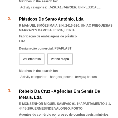
Matches in the search for:
Activity categories: ...
VISUAL HANGER,
UNIPESSOAL
...
Plásticos De Santo António, Lda
R MANUEL SIMÕES MAIA S/N, 2415-520
,
UNIAO FREGUESIAS
MARRAZES BAROSA LEIRIA
,
LEIRIA
Fabricação de embalagens de plástico
LDA
Designação comercial: PSAPLAST
Ver empresa
Ver no Mapa
Matches in the search for:
Activity categories: ...
hangers,
percha,
hanger,
basura
...
Rebelo Da Cruz - Agências Em Semis De
Metais, Lda
R MONSENHOR MIGUEL SAMPAIO 91 1º APARTAMENTO 1-1,
4445-290
,
ERMESINDE VALONGO
,
PORTO
Agentes do comércio por grosso de combustíveis, minérios,