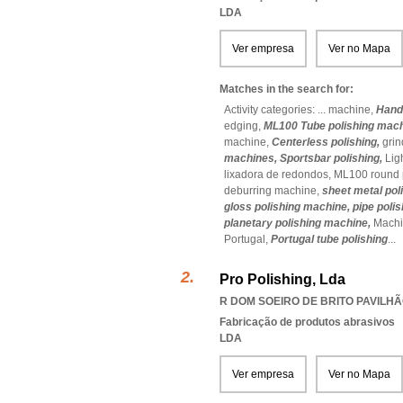
LDA
Ver empresa
Ver no Mapa
Matches in the search for:
Activity categories: ...
machine,
Handr
edging,
ML100 Tube polishing mac
machine,
Centerless polishing,
gri
machines,
Sportsbar polishing,
Lig
lixadora de redondos,
ML100 round p
deburring machine,
sheet metal pol
gloss polishing machine,
pipe poli
planetary polishing machine,
Machi
Portugal,
Portugal tube polishing
...
Pro Polishing, Lda
R DOM SOEIRO DE BRITO PAVILHÃO
Fabricação de produtos abrasivos
LDA
Ver empresa
Ver no Mapa