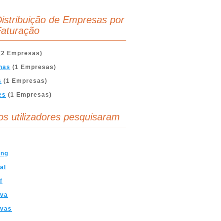
istribuição de Empresas por
aturação
(2 Empresas)
nas
(1 Empresas)
s
(1 Empresas)
es
(1 Empresas)
os utilizadores pesquisaram
ing
al
f
iva
ivas