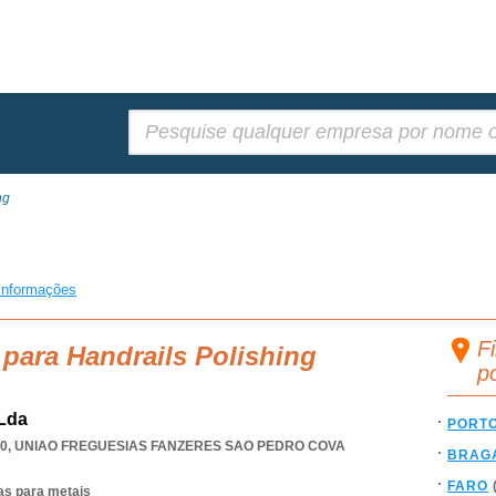
Pesquisar:
ng
informações
Fi
 para Handrails Polishing
p
 Lda
PORT
30
,
UNIAO FREGUESIAS FANZERES SAO PEDRO COVA
BRAG
FARO
as para metais