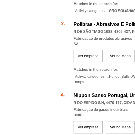
Matches in the search for:
Activity categories: ...
PRO POLISHIN
Polibras - Abrasivos E Poli
R DE SÃO TIAGO 1088, 4805-437
,
R
Fabricação de produtos abrasivos
SA
Ver empresa
Ver no Mapa
Matches in the search for:
Activity categories: ...
Pulido,
Buffs,
Po
mops
...
Nippon Sanso Portugal, Un
R DO ESPIDO S/N, 4470-177
,
CIDAD
Fabricação de gases industriais
UNIP
Ver empresa
Ver no Mapa