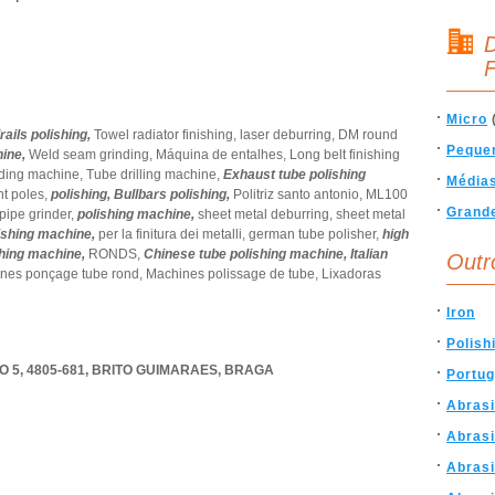
D
F
Micro
ails polishing,
Towel radiator finishing,
laser deburring,
DM round
Peque
hine,
Weld seam grinding,
Máquina de entalhes,
Long belt finishing
nding machine,
Tube drilling machine,
Exhaust tube polishing
Média
ht poles,
polishing,
Bullbars polishing,
Politriz santo antonio,
ML100
Grand
ipe grinder,
polishing machine,
sheet metal deburring,
sheet metal
ishing machine,
per la finitura dei metalli,
german tube polisher,
high
shing machine,
RONDS,
Chinese tube polishing machine,
Italian
Outr
nes ponçage tube rond,
Machines polissage de tube,
Lixadoras
Iron
Polish
 5, 4805-681
,
BRITO GUIMARAES
,
BRAGA
Portug
Abrasi
Abras
Abras