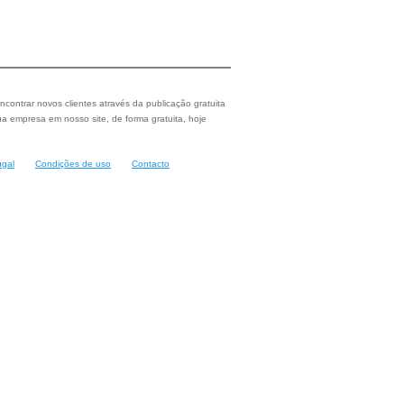
ncontrar novos clientes através da publicação gratuita
a empresa em nosso site, de forma gratuita, hoje
ugal
Condições de uso
Contacto