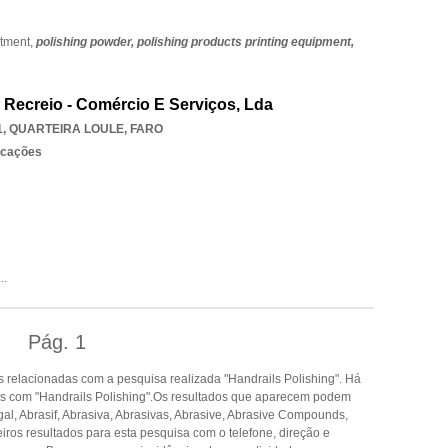
atment,
polishing powder,
polishing products printing equipment,
Recreio - Comércio E Serviços, Lda
1
,
QUARTEIRA LOULE
,
FARO
rcações
...
Pág.
1
 relacionadas com a pesquisa realizada "Handrails Polishing". Há
s com "Handrails Polishing".Os resultados que aparecem podem
gal, Abrasif, Abrasiva, Abrasivas, Abrasive, Abrasive Compounds,
iros resultados para esta pesquisa com o telefone, direção e