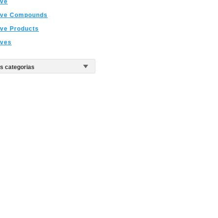
ive
ive Compounds
ve Products
ives