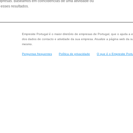
empresas. Baseamos em coincidências de uma atividade ou
esses resultados.
Empresite Portugal é o maior diretório de empresas de Portugal, que o ajuda a e
dos dados de contacto e atividade da sua empresa. Atualize a página web da su
mesmo.
Perguntas frequentes
Política de privacidade
O que é o Empresite Port