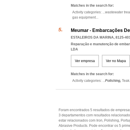
Matches in the search for:
Activity categories: ...
wastewater tre
gas equipment
...
Meumar - Embarcações De 
ESTALEIROS DA MARINA, 8125-40
Reparação e manutenção de emba
LDA
Ver empresa
Ver no Mapa
Matches in the search for:
Activity categories: ...
Polishing,
Teak
Foram encontrados 5 resultados de empresas
3 departamentos com resultados relacionado
estar relacionados com Iron, Polishing, Portu
Abrasive Products. Pode encontrar os 5 prime