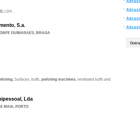
Abras
Abras
G,
LDA
...
Abrasi
mento, S.a.
Abras
ONFE GUIMARAES
,
BRAGA
lishing,
Surfaces,
buffs,
polishing machines,
ventilated buffs and
ipessoal, Lda
E MAIA
,
PORTO