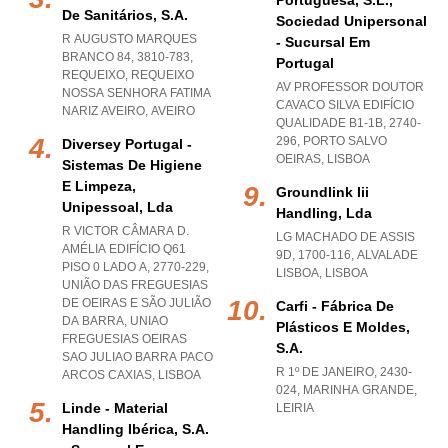
Portuguesa, S.l.,
De Sanitários, S.a.
Sociedad Unipersonal
R AUGUSTO MARQUES
- Sucursal Em
BRANCO 84, 3810-783,
Portugal
REQUEIXO
,
REQUEIXO
AV PROFESSOR DOUTOR
NOSSA SENHORA FATIMA
CAVACO SILVA EDIFÍCIO
NARIZ AVEIRO
,
AVEIRO
QUALIDADE B1-1B, 2740-
296
,
PORTO SALVO
Diversey Portugal -
OEIRAS
,
LISBOA
Sistemas De Higiene
E Limpeza,
Groundlink Iii
Unipessoal, Lda
Handling, Lda
R VICTOR CÂMARA D.
LG MACHADO DE ASSIS
AMÉLIA EDIFÍCIO Q61
9D, 1700-116
,
ALVALADE
PISO 0 LADO A, 2770-229,
LISBOA
,
LISBOA
UNIÃO DAS FREGUESIAS
DE OEIRAS E SÃO JULIÃO
Carfi - Fábrica De
DA BARRA
,
UNIAO
Plásticos E Moldes,
FREGUESIAS OEIRAS
S.a.
SAO JULIAO BARRA PACO
R 1º DE JANEIRO, 2430-
ARCOS CAXIAS
,
LISBOA
024
,
MARINHA GRANDE
,
Linde - Material
LEIRIA
Handling Ibérica, S.a.