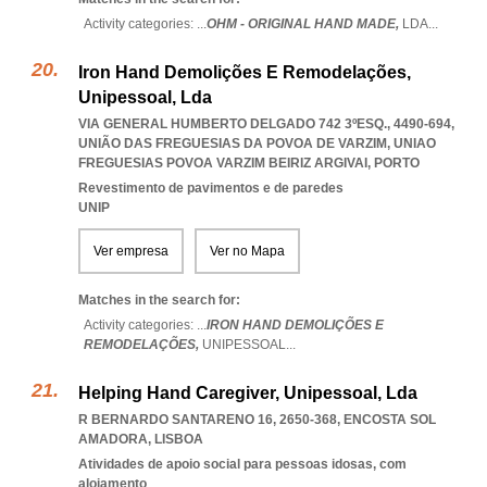
Activity categories: ...
OHM - ORIGINAL HAND MADE,
LDA
...
Iron Hand Demolições E Remodelações,
Unipessoal, Lda
VIA GENERAL HUMBERTO DELGADO 742 3ºESQ., 4490-694,
UNIÃO DAS FREGUESIAS DA POVOA DE VARZIM
,
UNIAO
FREGUESIAS POVOA VARZIM BEIRIZ ARGIVAI
,
PORTO
Revestimento de pavimentos e de paredes
UNIP
Ver empresa
Ver no Mapa
Matches in the search for:
Activity categories: ...
IRON HAND DEMOLIÇÕES E
REMODELAÇÕES,
UNIPESSOAL
...
Helping Hand Caregiver, Unipessoal, Lda
R BERNARDO SANTARENO 16, 2650-368
,
ENCOSTA SOL
AMADORA
,
LISBOA
Atividades de apoio social para pessoas idosas, com
alojamento