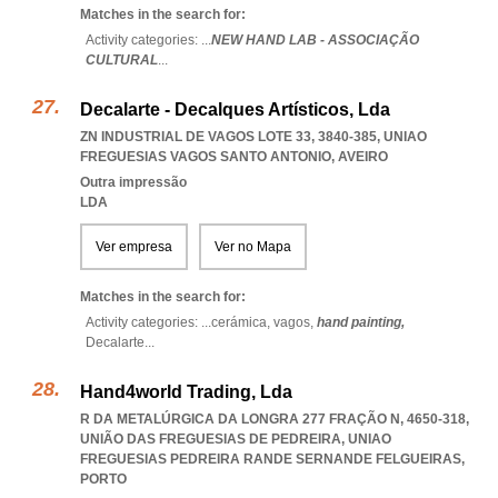
Matches in the search for:
Activity categories: ...
NEW HAND LAB - ASSOCIAÇÃO
CULTURAL
...
Decalarte - Decalques Artísticos, Lda
ZN INDUSTRIAL DE VAGOS LOTE 33, 3840-385
,
UNIAO
FREGUESIAS VAGOS SANTO ANTONIO
,
AVEIRO
Outra impressão
LDA
Ver empresa
Ver no Mapa
Matches in the search for:
Activity categories: ...
cerámica,
vagos,
hand painting,
Decalarte
...
Hand4world Trading, Lda
R DA METALÚRGICA DA LONGRA 277 FRAÇÃO N, 4650-318,
UNIÃO DAS FREGUESIAS DE PEDREIRA
,
UNIAO
FREGUESIAS PEDREIRA RANDE SERNANDE FELGUEIRAS
,
PORTO