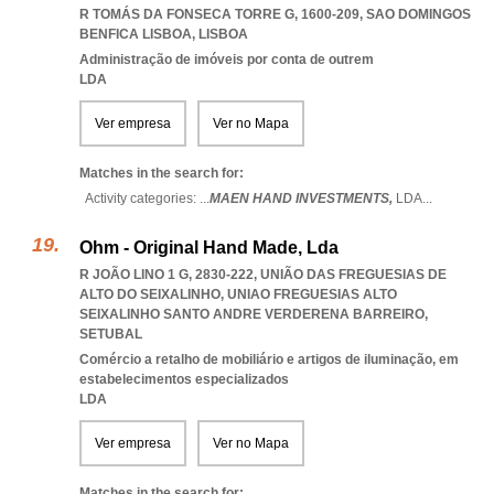
R TOMÁS DA FONSECA TORRE G, 1600-209
,
SAO DOMINGOS
BENFICA LISBOA
,
LISBOA
Administração de imóveis por conta de outrem
LDA
Ver empresa
Ver no Mapa
Matches in the search for:
Activity categories: ...
MAEN HAND INVESTMENTS,
LDA
...
Ohm - Original Hand Made, Lda
R JOÃO LINO 1 G, 2830-222, UNIÃO DAS FREGUESIAS DE
ALTO DO SEIXALINHO
,
UNIAO FREGUESIAS ALTO
SEIXALINHO SANTO ANDRE VERDERENA BARREIRO
,
SETUBAL
Comércio a retalho de mobiliário e artigos de iluminação, em
estabelecimentos especializados
LDA
Ver empresa
Ver no Mapa
Matches in the search for: