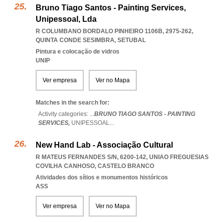
Bruno Tiago Santos - Painting Services,
Unipessoal, Lda
R COLUMBANO BORDALO PINHEIRO 1106B, 2975-262
,
QUINTA CONDE SESIMBRA
,
SETUBAL
Pintura e colocação de vidros
UNIP
Ver empresa
Ver no Mapa
Matches in the search for:
Activity categories: ...
BRUNO TIAGO SANTOS - PAINTING
SERVICES,
UNIPESSOAL
...
New Hand Lab - Associação Cultural
R MATEUS FERNANDES S/N, 6200-142
,
UNIAO FREGUESIAS
COVILHA CANHOSO
,
CASTELO BRANCO
Atividades dos sítios e monumentos históricos
ASS
Ver empresa
Ver no Mapa