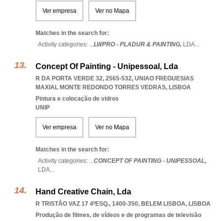
Ver empresa
Ver no Mapa
Matches in the search for:
Activity categories: ...
LWPRO - PLADUR & PAINTING,
LDA
...
Concept Of Painting - Unipessoal, Lda
R DA PORTA VERDE 32, 2565-532
,
UNIAO FREGUESIAS
MAXIAL MONTE REDONDO TORRES VEDRAS
,
LISBOA
Pintura e colocação de vidros
UNIP
Ver empresa
Ver no Mapa
Matches in the search for:
Activity categories: ...
CONCEPT OF PAINTING - UNIPESSOAL,
LDA
...
Hand Creative Chain, Lda
R TRISTÃO VAZ 17 4ºESQ., 1400-350
,
BELEM LISBOA
,
LISBOA
Produção de filmes, de vídeos e de programas de televisão