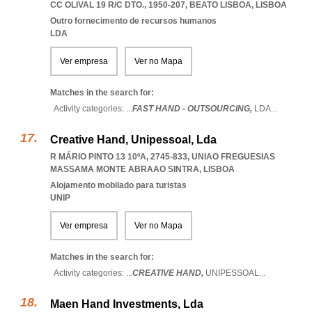
CC OLIVAL 19 R/C DTO., 1950-207
,
BEATO LISBOA
,
LISBOA
Outro fornecimento de recursos humanos
LDA
Ver empresa
Ver no Mapa
Matches in the search for:
Activity categories: ...
FAST HAND - OUTSOURCING,
LDA
...
Creative Hand, Unipessoal, Lda
R MÁRIO PINTO 13 10ºA, 2745-833
,
UNIAO FREGUESIAS
MASSAMA MONTE ABRAAO SINTRA
,
LISBOA
Alojamento mobilado para turistas
UNIP
Ver empresa
Ver no Mapa
Matches in the search for:
Activity categories: ...
CREATIVE HAND,
UNIPESSOAL
...
Maen Hand Investments, Lda