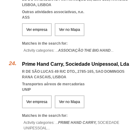
LISBOA
,
LISBOA
Outras atividades associativas, n.e.
ASS
Ver empresa
Ver no Mapa
Matches in the search for:
Activity categories: ...
ASSOCIAÇÃO THE BIG HAND
...
Prime Hand Carry, Sociedade Unipessoal, Lda
R DE SÃO LUCAS 49 R/C DTO., 2785-165
,
SAO DOMINGOS
RANA CASCAIS
,
LISBOA
Transportes aéreos de mercadorias
UNIP
Ver empresa
Ver no Mapa
Matches in the search for:
Activity categories: ...
PRIME HAND CARRY,
SOCIEDADE
UNIPESSOAL
...