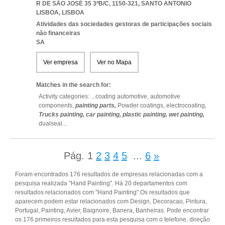
R DE SÃO JOSÉ 35 3ºB/C, 1150-321
,
SANTO ANTONIO
LISBOA
,
LISBOA
Atividades das sociedades gestoras de participações sociais
não financeiras
SA
Ver empresa
Ver no Mapa
Matches in the search for:
Activity categories: ...
coating automotive,
automotive
components,
painting parts,
Powder coatings,
electrocoating,
Trucks painting,
car painting,
plastic painting,
wet painting,
dualseal
...
Pág.
1
2
3
4
5
...
6
»
Foram encontrados 176 resultados de empresas relacionadas com a
pesquisa realizada "Hand Painting". Há 20 departamentos com
resultados relacionados com "Hand Painting".Os resultados que
aparecem podem estar relacionados com Design, Decoracao, Pintura,
Portugal, Painting, Avier, Baignoire, Banera, Banheiras. Pode encontrar
os 176 primeiros resultados para esta pesquisa com o telefone, direção