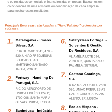
e outros dados comerciais e financeiros das empresas. Baseamos em
coincidências de uma atividade ou denominação de cada empresa
para mostrar esses resultados.
Principais Empresas relacionadas a "Hand Painting " ordenados por
cobrança
Metalogalva - Irmãos
Safetykleen Portugal -
Silvas, S.a.
Solventes E Gestão
De Resíduos, S.a.
R 16 DE MAIO 3641, 4785-
520
,
UNIAO FREGUESIAS
VL AMÉLIA LOTE 594,
BOUGADO SAO
2950-805
,
QUINTA ANJO
MARTINHO SANTIAGO
PALMELA
,
SETUBAL
TROFA
,
PORTO
Caetano Coatings,
Portway - Handling De
S.a.
Portugal, S.a.
R DA MALAPOSTA 4, 2580-
R C DO AEROPORTO DE
596
,
UNIAO FREGUESIAS
LISBOA EDIFÍCIO 124 1º,
CARREGADO CADAFAIS
1700-008
,
SANTA MARIA
ALENQUER
,
LISBOA
OLIVAIS LISBOA
,
LISBOA
Ecolab Hispano -
Sanindusa - Indústria