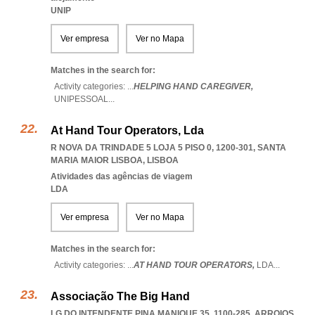
UNIP
Ver empresa
Ver no Mapa
Matches in the search for:
Activity categories: ...
HELPING HAND CAREGIVER,
UNIPESSOAL
...
At Hand Tour Operators, Lda
R NOVA DA TRINDADE 5 LOJA 5 PISO 0, 1200-301
,
SANTA
MARIA MAIOR LISBOA
,
LISBOA
Atividades das agências de viagem
LDA
Ver empresa
Ver no Mapa
Matches in the search for:
Activity categories: ...
AT HAND TOUR OPERATORS,
LDA
...
Associação The Big Hand
LG DO INTENDENTE PINA MANIQUE 35, 1100-285
,
ARROIOS