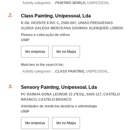
Activity categories: ...
PAINTING WORLD,
UNIPESSOAL
...
Class Painting, Unipessoal, Lda
R GIL VICENTE 8 R/C C, 2580-087
,
UNIAO FREGUESIAS
ALDEIA GALEGA MERCEANA GAVINHA ALENQUER
,
LISBOA
Pintura e colocação de vidros
UNIP
Ver empresa
Ver no Mapa
Matches in the search for:
Activity categories: ...
CLASS PAINTING,
UNIPESSOAL
...
Sensory Painting, Unipessoal, Lda
PC RAINHA DONA LEONOR 15 2ºESQ., 6000-117
,
CASTELO
BRANCO
,
CASTELO BRANCO
Atividades de medicina dentária e odontologia
UNIP
Ver empresa
Ver no Mapa