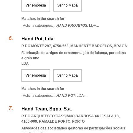
Ver empresa
Ver no Mapa
Matches in the search for:
Activity categories: ...
HAND PROJETOS,
LDA
...
Hand Pot, Lda
R DO MONTE 287, 4750-553
,
MANHENTE BARCELOS
,
BRAGA
Fabricação de artigos de ornamentação de faiança, porcelana
e grés fino
LDA
Ver empresa
Ver no Mapa
Matches in the search for:
Activity categories: ...
HAND POT,
LDA
...
Hand Team, Sgps, S.a.
R DO ARQUITECTO CASSIANO BARBOSA 44 1º SALA 13,
4100-009
,
RAMALDE PORTO
,
PORTO
Atividades das sociedades gestoras de participações sociais