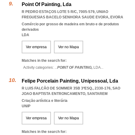
Point Of Painting, Lda
R PEDRO ESTAÇOS LOTE 5 R/C, 7005-579
,
UNIAO
FREGUESIAS BACELO SENHORA SAUDE EVORA
,
EVORA
Comércio por grosso de madeira em bruto e de produtos
derivados
LDA
Ver empresa
Ver no Mapa
Matches in the search for:
Activity categories: ...
POINT OF PAINTING,
LDA
...
Felipe Porcelain Painting, Unipessoal, Lda
R LUIS FALCÃO DE SOMMER 35B 3ºESQ., 2330-176
,
SAO
JOAO BAPTISTA ENTRONCAMENTO
,
SANTAREM
Criação artística e literária
UNIP
Ver empresa
Ver no Mapa
Matches in the search for: