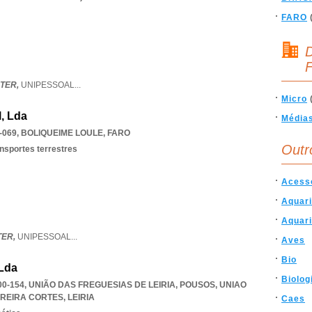
FARO
D
F
TER,
UNIPESSOAL
...
Micro
, Lda
Média
-069
,
BOLIQUEIME LOULE
,
FARO
Outr
ansportes terrestres
Acess
Aquari
Aquar
TER,
UNIPESSOAL
...
Aves
Bio
 Lda
Biolog
00-154, UNIÃO DAS FREGUESIAS DE LEIRIA, POUSOS
,
UNIAO
RREIRA CORTES
,
LEIRIA
Caes