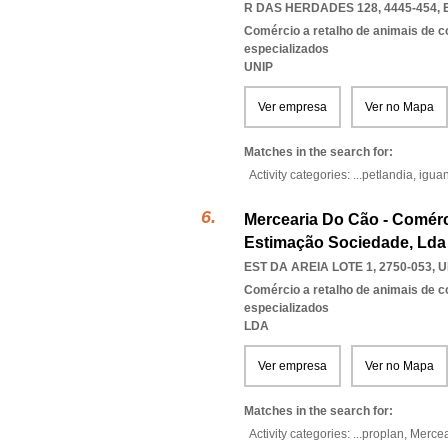
R DAS HERDADES 128, 4445-454
,
Comércio a retalho de animais de 
especializados
UNIP
Ver empresa
Ver no Mapa
Matches in the search for:
Activity categories: ...
petlandia,
igua
Mercearia Do Cão - Comérc
Estimação Sociedade, Lda
EST DA AREIA LOTE 1, 2750-053
,
U
Comércio a retalho de animais de 
especializados
LDA
Ver empresa
Ver no Mapa
Matches in the search for:
Activity categories: ...
proplan,
Mercea