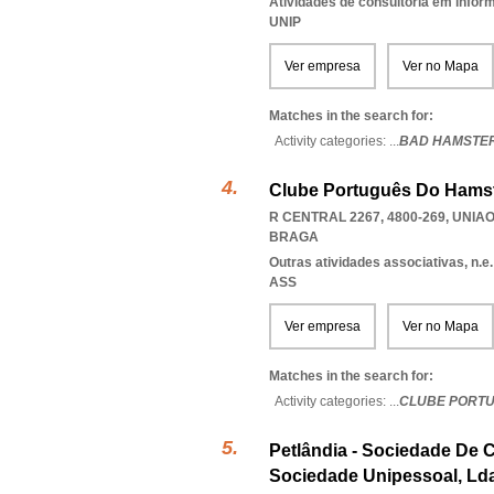
Atividades de consultoria em infor
UNIP
Ver empresa
Ver no Mapa
Matches in the search for:
Activity categories: ...
BAD HAMSTE
Clube Português Do Hams
R CENTRAL 2267, 4800-269
,
UNIAO
BRAGA
Outras atividades associativas, n.e.
ASS
Ver empresa
Ver no Mapa
Matches in the search for:
Activity categories: ...
CLUBE PORT
Petlândia - Sociedade De
Sociedade Unipessoal, Ld