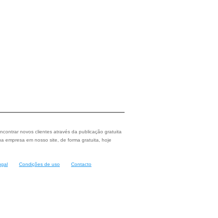
ncontrar novos clientes através da publicação gratuita
a empresa em nosso site, de forma gratuita, hoje
ugal
Condições de uso
Contacto