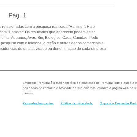
Pág.
1
 relacionadas com a pesquisa realizada "Hamster". Há 5
 com "Hamster".Os resultados que aparecem podem estar
ofilia, Aquarios, Aves, Bio, Biologico, Caes, Canidae. Pode
a pesquisa com o telefone, direção e outros dados comerciais e
ncidências de uma atividade ou denominação de cada empresa
Empresite Portugal é o maior diretório de empresas de Portugal, que o ajuda a e
dos dados de contacto e atividade da sua empresa. Atualize a página web da su
mesmo.
Perguntas frequentes
Política de privacidade
O que é o Empresite Port