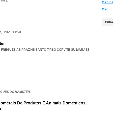
mática
Canid
Cao
R,
UNIPESSOAL
...
ter
 FREGUESIAS PRAZINS SANTO TIRSO CORVITE GUIMARAES
,
UGUÊS DO HAMSTER
...
 Comércio De Produtos E Animais Domésticos,
a