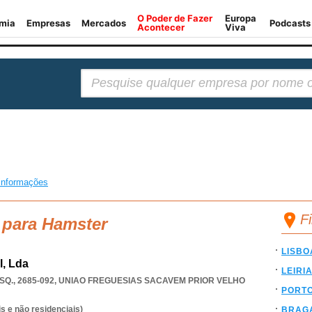
Pesquisar:
informações
F
 para Hamster
LISBO
l, Lda
LEIRI
Q., 2685-092
,
UNIAO FREGUESIAS SACAVEM PRIOR VELHO
PORT
s e não residenciais)
BRAG