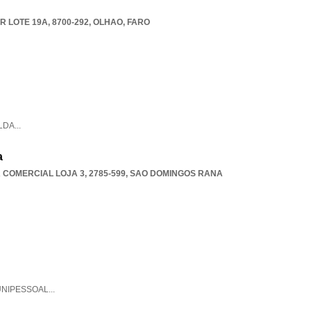
 LOTE 19A, 8700-292
,
OLHAO
,
FARO
LDA
...
a
COMERCIAL LOJA 3, 2785-599
,
SAO DOMINGOS RANA
UNIPESSOAL
...