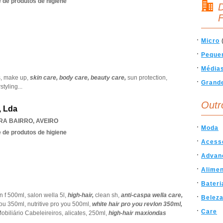
 de produtos de higiene
D
F
Micro
Peque
Média
s,
make up,
skin care,
body care,
beauty care,
sun protection,
Grand
rstyling
...
Outr
, Lda
IRA BAIRRO
,
AVEIRO
Moda
 de produtos de higiene
Acess
Advan
Alimen
Bateri
n f 500ml,
salon wella 5l,
high-hair,
clean sh,
anti-caspa wella care,
Belez
you 350ml,
nutritive pro you 500ml,
white hair pro you revlon 350ml,
Care
obiliário Cabeleireiros,
alicates,
250ml,
high-hair maxiondas