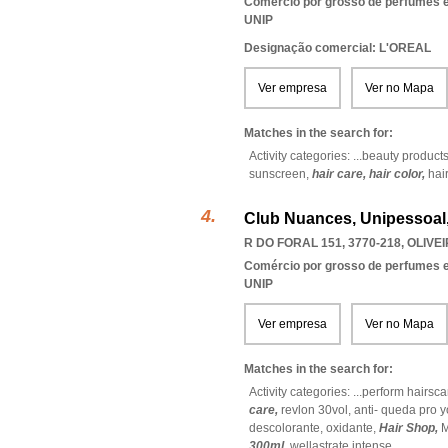
Comércio por grosso de perfumes e
UNIP
Designação comercial: L'OREAL
Ver empresa
Ver no Mapa
Matches in the search for:
Activity categories: ...
beauty product
sunscreen,
hair care,
hair color,
hai
Club Nuances, Unipessoal
R DO FORAL 151, 3770-218
,
OLIVE
Comércio por grosso de perfumes e
UNIP
Ver empresa
Ver no Mapa
Matches in the search for:
Activity categories: ...
perform hairsca
care,
revlon 30vol,
anti- queda pro 
descolorante,
oxidante,
Hair Shop,
M
300ml,
wellastrate intense
...