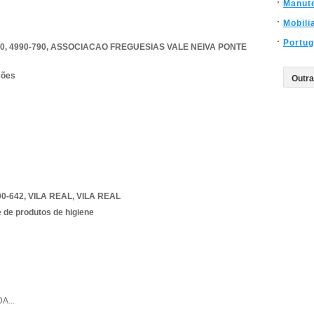
Manut
Mobili
Portug
, 4990-790
,
ASSOCIACAO FREGUESIAS VALE NEIVA PONTE
ções
0-642
,
VILA REAL
,
VILA REAL
 de produtos de higiene
DA
...