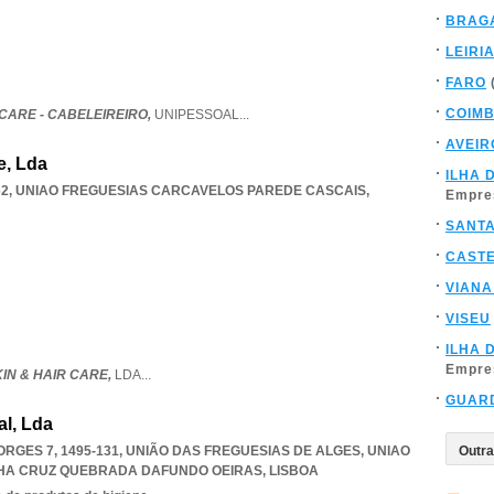
BRAG
LEIRI
FARO
COIM
CARE - CABELEIREIRO,
UNIPESSOAL
...
AVEIR
e, Lda
ILHA 
62
,
UNIAO FREGUESIAS CARCAVELOS PAREDE CASCAIS
,
Empre
SANT
CAST
VIANA
VISEU
ILHA 
Empre
KIN & HAIR CARE,
LDA
...
GUAR
al, Lda
RGES 7, 1495-131, UNIÃO DAS FREGUESIAS DE ALGES
,
UNIAO
LHA CRUZ QUEBRADA DAFUNDO OEIRAS
,
LISBOA