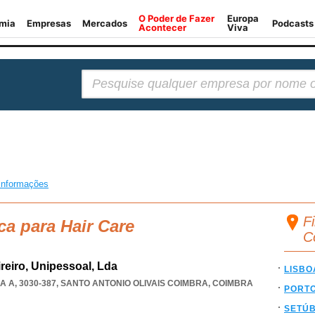
Pesquisar:
informações
Fi
ca para Hair Care
C
ireiro, Unipessoal, Lda
LISBO
 A, 3030-387
,
SANTO ANTONIO OLIVAIS COIMBRA
,
COIMBRA
PORT
SETÚ