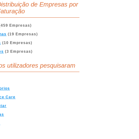
istribuição de Empresas por
aturação
(459 Empresas)
nas
(19 Empresas)
s
(10 Empresas)
es
(3 Empresas)
os utilizadores pesquisaram
orios
ce Care
tar
as
a