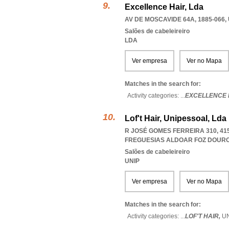
Excellence Hair, Lda
AV DE MOSCAVIDE 64A, 1885-066
,
Salões de cabeleireiro
LDA
Ver empresa
Ver no Mapa
Matches in the search for:
Activity categories: ...
EXCELLENCE 
Lof't Hair, Unipessoal, Lda
R JOSÉ GOMES FERREIRA 310, 41
FREGUESIAS ALDOAR FOZ DOUR
Salões de cabeleireiro
UNIP
Ver empresa
Ver no Mapa
Matches in the search for:
Activity categories: ...
LOF'T HAIR,
U