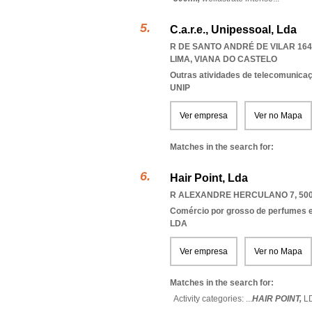
C.a.r.e., Unipessoal, Lda
R DE SANTO ANDRÉ DE VILAR 1640
LIMA
,
VIANA DO CASTELO
Outras atividades de telecomunica
UNIP
Ver empresa
Ver no Mapa
Matches in the search for:
Hair Point, Lda
R ALEXANDRE HERCULANO 7, 500
Comércio por grosso de perfumes e
LDA
Ver empresa
Ver no Mapa
Matches in the search for:
Activity categories: ...
HAIR POINT,
L