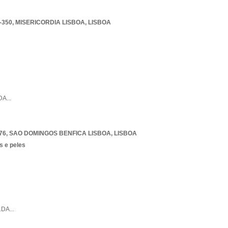
-350
,
MISERICORDIA LISBOA
,
LISBOA
DA
...
76
,
SAO DOMINGOS BENFICA LISBOA
,
LISBOA
s e peles
LDA
...