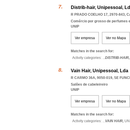
Distrib-hair, Unipessoal, L
R PRADO COELHO 17, 2970-843
,
C
Comércio por grosso de perfumes e
UNIP
Ver empresa
Ver no Mapa
Matches in the search for:
Activity categories: ...
DISTRIB-HAIR
Vain Hair, Unipessoal, Lda
R CARMO 36A, 9050-019
,
SE FUNC
Salões de cabeleireiro
UNIP
Ver empresa
Ver no Mapa
Matches in the search for:
Activity categories: ...
VAIN HAIR,
UN