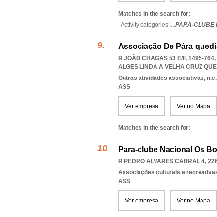
Matches in the search for:
Activity categories: ...
PARA-CLUBE 
Associação De Pára-quedis
R JOÃO CHAGAS 53 E/F, 1495-76
ALGES LINDA A VELHA CRUZ QU
Outras atividades associativas, n.e.
ASS
Ver empresa
Ver no Mapa
Matches in the search for:
Para-clube Nacional Os Bo
R PEDRO ALVARES CABRAL 4, 226
Associações culturais e recreativa
ASS
Ver empresa
Ver no Mapa