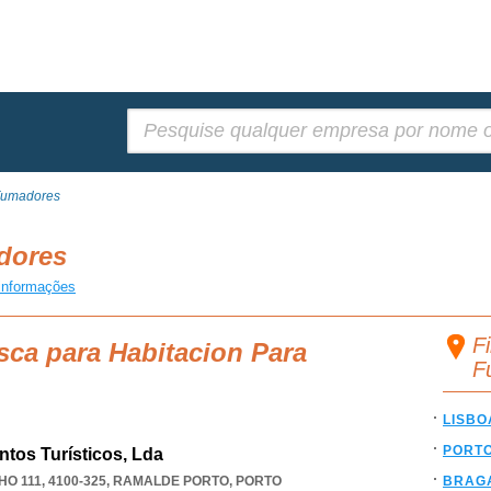
Pesquisar:
Fumadores
adores
informações
F
sca para Habitacion Para
F
LISBO
PORT
tos Turísticos, Lda
 111, 4100-325
,
RAMALDE PORTO
,
PORTO
BRAG