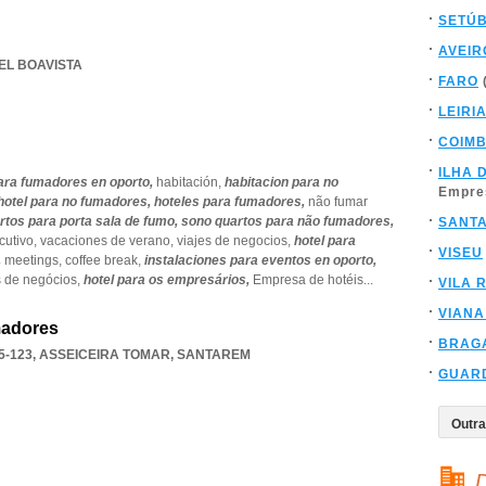
SETÚ
AVEIR
TEL BOAVISTA
FARO
LEIRI
COIM
ILHA 
ara fumadores en oporto,
habitación,
habitacion para no
Empre
hotel para no fumadores,
hoteles para fumadores,
não fumar
rtos para porta sala de fumo,
sono quartos para não fumadores,
SANT
cutivo,
vacaciones de verano,
viajes de negocios,
hotel para
VISEU
,
meetings,
coffee break,
instalaciones para eventos en oporto,
 de negócios,
hotel para os empresários,
Empresa de hotéis
...
VILA 
VIANA
madores
BRAG
5-123
,
ASSEICEIRA TOMAR
,
SANTAREM
GUAR
D