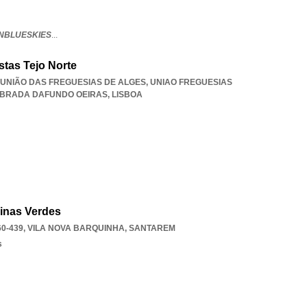
NBLUESKIES
...
tas Tejo Norte
4, UNIÃO DAS FREGUESIAS DE ALGES
,
UNIAO FREGUESIAS
EBRADA DAFUNDO OEIRAS
,
LISBOA
inas Verdes
0-439
,
VILA NOVA BARQUINHA
,
SANTAREM
s