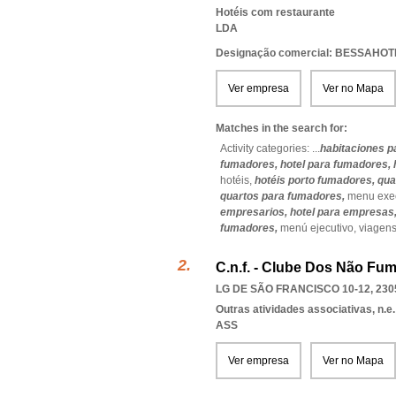
Hotéis com restaurante
LDA
Designação comercial: BESSAHO
Ver empresa
Ver no Mapa
Matches in the search for:
Activity categories: ...
habitaciones p
fumadores,
hotel para fumadores,
hotéis,
hotéis porto fumadores,
qua
quartos para fumadores,
menu exe
empresarios,
hotel para empresas
fumadores,
menú ejecutivo,
viagens
C.n.f. - Clube Dos Não Fu
LG DE SÃO FRANCISCO 10-12, 230
Outras atividades associativas, n.e.
ASS
Ver empresa
Ver no Mapa