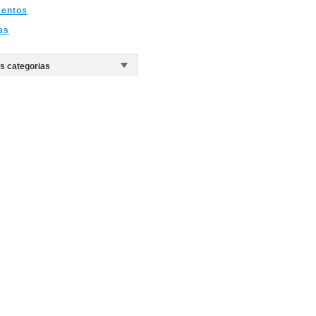
entos
as