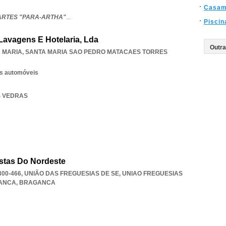
Casam
ARTES "PARA-ARTHA"
...
Piscin
Lavagens E Hotelaria, Lda
A MARIA
,
SANTA MARIA SAO PEDRO MATACAES TORRES
os automóveis
ES VEDRAS
stas Do Nordeste
300-466, UNIÃO DAS FREGUESIAS DE SE
,
UNIAO FREGUESIAS
GANCA
,
BRAGANCA