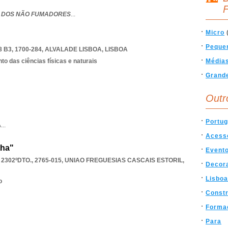
F
BE DOS NÃO FUMADORES
...
Micro
Peque
B3, 1700-284
,
ALVALADE LISBOA
,
LISBOA
o das ciências físicas e naturais
Média
Grand
Outr
Portug
A
...
Acess
tha"
Event
302ºDTO., 2765-015
,
UNIAO FREGUESIAS CASCAIS ESTORIL
,
Decor
Lisboa
o
Const
Forma
Para