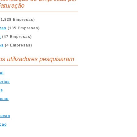
aturação
(1.828 Empresas)
nas
(135 Empresas)
s
(47 Empresas)
es
(4 Empresas)
os utilizadores pesquisaram
al
orios
os
acao
rucao
cao