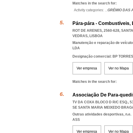
Matches in the search for:
Activity categories: ...
GRÉMIO DAS 
Pára-pára - Combustíveis, 
ROT DE ARENES, 2560-628, SANT
VEDRAS
,
LISBOA
Manutenção e reparação de veícul
LDA
Designação comercial: BP TORR
Ver empresa
Ver no Mapa
Matches in the search for:
Associação De Para-quedi
TV DA COXA BLOCO D R/C ESQ., 5
SE SANTA MARIA MEIXEDO BRA
Outras atividades desportivas, n.e.
ASS
Ver empresa
Ver no Mapa