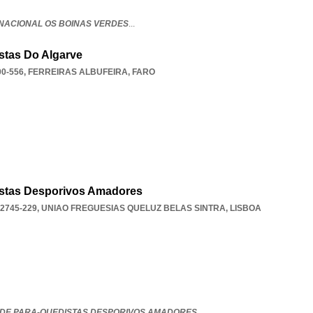
NACIONAL OS BOINAS VERDES
...
stas Do Algarve
0-556
,
FERREIRAS ALBUFEIRA
,
FARO
stas Desporivos Amadores
 2745-229
,
UNIAO FREGUESIAS QUELUZ BELAS SINTRA
,
LISBOA
DE PARA-QUEDISTAS DESPORIVOS AMADORES
...