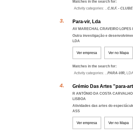
Matches in the search for:
Activity categories: ...
C.N.F. - CLU
Para-vir, Lda
AV MARECHAL CRAVEIRO LOPES 8 
Outra investigação e desenvolviment
LDA
Ver empresa
Ver no Mapa
Matches in the search for:
Activity categories: ...
PARA-VIR,
LD
Grémio Das Artes "para-ar
R ANTÓNIO DA COSTA CARVALHO 2
LISBOA
Atividades das artes do espectácul
ASS
Ver empresa
Ver no Mapa