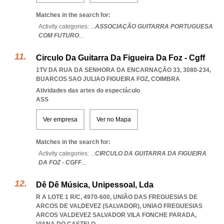
Matches in the search for:
Activity categories: ...
ASSOCIAÇÃO GUITARRA PORTUGUESA
COM FUTURO
...
Circulo Da Guitarra Da Figueira Da Foz - Cgff
1TV DA RUA DA SENHORA DA ENCARNAÇÃO 33, 3080-234
,
BUARCOS SAO JULIAO FIGUEIRA FOZ
,
COIMBRA
Atividades das artes do espectáculo
ASS
Ver empresa
Ver no Mapa
Matches in the search for:
Activity categories: ...
CIRCULO DA GUITARRA DA FIGUEIRA
DA FOZ - CGFF
...
Dê Dê Música, Unipessoal, Lda
R A LOTE 1 R/C, 4970-600, UNIÃO DAS FREGUESIAS DE
ARCOS DE VALDEVEZ (SALVADOR)
,
UNIAO FREGUESIAS
ARCOS VALDEVEZ SALVADOR VILA FONCHE PARADA
,