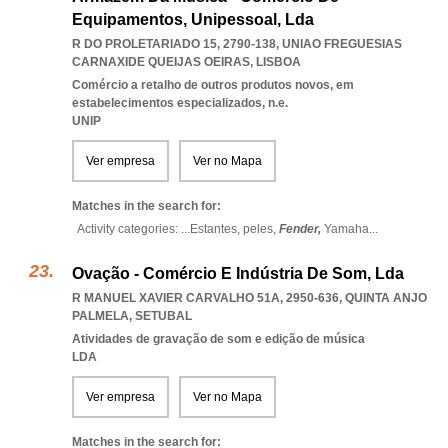
Equipamentos, Unipessoal, Lda
R DO PROLETARIADO 15, 2790-138
,
UNIAO FREGUESIAS
CARNAXIDE QUEIJAS OEIRAS
,
LISBOA
Comércio a retalho de outros produtos novos, em
estabelecimentos especializados, n.e.
UNIP
Ver empresa
Ver no Mapa
Matches in the search for:
Activity categories: ...
Estantes,
peles,
Fender,
Yamaha
...
Ovação - Comércio E Indústria De Som, Lda
R MANUEL XAVIER CARVALHO 51A, 2950-636
,
QUINTA ANJO
PALMELA
,
SETUBAL
Atividades de gravação de som e edição de música
LDA
Ver empresa
Ver no Mapa
Matches in the search for: