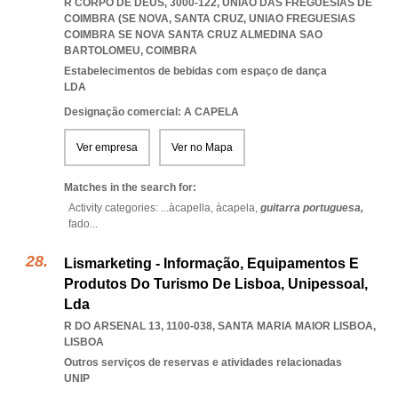
R CORPO DE DEUS, 3000-122, UNIÃO DAS FREGUESIAS DE
COIMBRA (SE NOVA, SANTA CRUZ
,
UNIAO FREGUESIAS
COIMBRA SE NOVA SANTA CRUZ ALMEDINA SAO
BARTOLOMEU
,
COIMBRA
Estabelecimentos de bebidas com espaço de dança
LDA
Designação comercial: A CAPELA
Ver empresa
Ver no Mapa
Matches in the search for:
Activity categories: ...
àcapella,
àcapela,
guitarra portuguesa,
fado
...
Lismarketing - Informação, Equipamentos E
Produtos Do Turismo De Lisboa, Unipessoal,
Lda
R DO ARSENAL 13, 1100-038
,
SANTA MARIA MAIOR LISBOA
,
LISBOA
Outros serviços de reservas e atividades relacionadas
UNIP