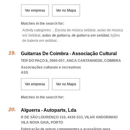
Ver empresa
Ver no Mapa
Matches in the search for:
Activity categories: ...
Escola de música setúbal,
aulas de música
em Setúbal,
aulas de guitarra,
de guitarra em setúbal,
lições
de bateria em setúbal
...
Guitarras De Coimbra - Associação Cultural
TER DO PAÇO 8, 3060-057
,
ANCA CANTANHEDE
,
COIMBRA
Associações culturais e recreativas
ASS
Ver empresa
Ver no Mapa
Matches in the search for:
Alguerra - Autoparts, Lda
R DE SÃO LOURENÇO 310, 4430-533
,
VILAR ANDORINHO
VILA NOVA GAIA
,
PORTO
Fabricação de outros componentes e acessórios para