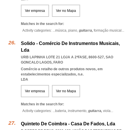
Ver empresa
Ver no Mapa
Matches in the search for:
Activity categories: ...
música,
piano,
guitarra,
formação musical
...
Solido - Comércio De Instrumentos Musicais,
Lda
URB LAPINHA LOTE 21 LOJA A 2ªFASE, 8600-527
,
SAO
GONCALO LAGOS
,
FARO
Comércio a retalho de outros produtos novos, em
estabelecimentos especializados, n.e.
LDA
Ver empresa
Ver no Mapa
Matches in the search for:
Activity categories: ...
bateria,
instrumento,
guitarra,
viola
...
Quinteto De Coimbra - Casa De Fados, Lda