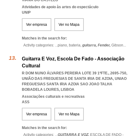
VIANA DO CASTELO
Atividades de apoio às artes do espectáculo
UNIP
Ver empresa
Ver no Mapa
Matches in the search for:
Activity categories: ...
piano,
bateria,
guitarra,
Fender,
Gibson
...
Guitarra E Voz, Escola De Fado - Associação
Cultural
R DOM NUNO ÁLVARES PEREIRA LOTE 39 1ºFTE., 2695-750,
UNIÃO DAS FREGUESIAS DE SANTA IRIA DE AZOIA
,
UNIAO
FREGUESIAS SANTA IRIA AZOIA SAO JOAO TALHA
BOBADELA LOURES
,
LISBOA
Associações culturais e recreativas
ASS
Ver empresa
Ver no Mapa
Matches in the search for:
Activity categories: ...
GUITARRA E VOZ,
ESCOLA DE FADO -