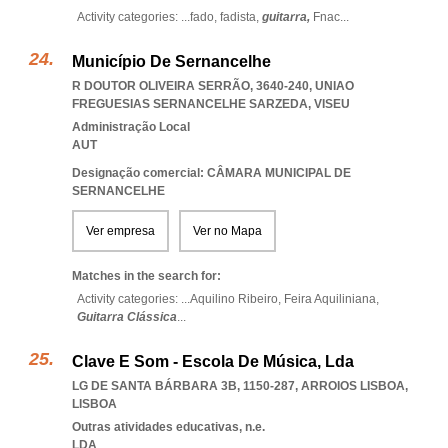
Activity categories: ...
fado,
fadista,
guitarra,
Fnac
...
Município De Sernancelhe
R DOUTOR OLIVEIRA SERRÃO, 3640-240
,
UNIAO
FREGUESIAS SERNANCELHE SARZEDA
,
VISEU
Administração Local
AUT
Designação comercial: CÂMARA MUNICIPAL DE
SERNANCELHE
Ver empresa
Ver no Mapa
Matches in the search for:
Activity categories: ...
Aquilino Ribeiro,
Feira Aquiliniana,
Guitarra Clássica
...
Clave E Som - Escola De Música, Lda
LG DE SANTA BÁRBARA 3B, 1150-287
,
ARROIOS LISBOA
,
LISBOA
Outras atividades educativas, n.e.
LDA