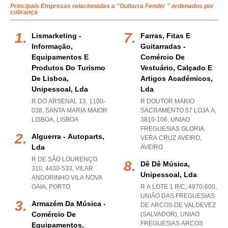
Principais Empresas relacionadas a "Guitarra Fender " ordenados por
cobrança
Lismarketing -
Farras, Fitas E
Informação,
Guitarradas -
Equipamentos E
Comércio De
Produtos Do Turismo
Vestuário, Calçado E
De Lisboa,
Artigos Académicos,
Unipessoal, Lda
Lda
R DO ARSENAL 13, 1100-
R DOUTOR MÁRIO
038
,
SANTA MARIA MAIOR
SACRAMENTO 57 LOJA A,
LISBOA
,
LISBOA
3810-106
,
UNIAO
FREGUESIAS GLORIA
Alguerra - Autoparts,
VERA CRUZ AVEIRO
,
Lda
AVEIRO
R DE SÃO LOURENÇO
Dê Dê Música,
310, 4430-533
,
VILAR
Unipessoal, Lda
ANDORINHO VILA NOVA
GAIA
,
PORTO
R A LOTE 1 R/C, 4970-600,
UNIÃO DAS FREGUESIAS
Armazém Da Música -
DE ARCOS DE VALDEVEZ
Comércio De
(SALVADOR)
,
UNIAO
FREGUESIAS ARCOS
Equipamentos,