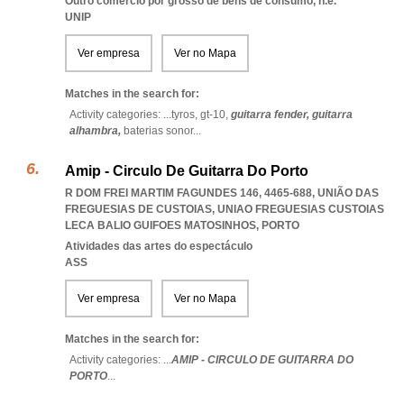
Outro comércio por grosso de bens de consumo, n.e.
UNIP
Ver empresa
Ver no Mapa
Matches in the search for:
Activity categories: ...
tyros,
gt-10,
guitarra fender,
guitarra
alhambra,
baterias sonor
...
Amip - Circulo De Guitarra Do Porto
R DOM FREI MARTIM FAGUNDES 146, 4465-688, UNIÃO DAS
FREGUESIAS DE CUSTOIAS
,
UNIAO FREGUESIAS CUSTOIAS
LECA BALIO GUIFOES MATOSINHOS
,
PORTO
Atividades das artes do espectáculo
ASS
Ver empresa
Ver no Mapa
Matches in the search for:
Activity categories: ...
AMIP - CIRCULO DE GUITARRA DO
PORTO
...