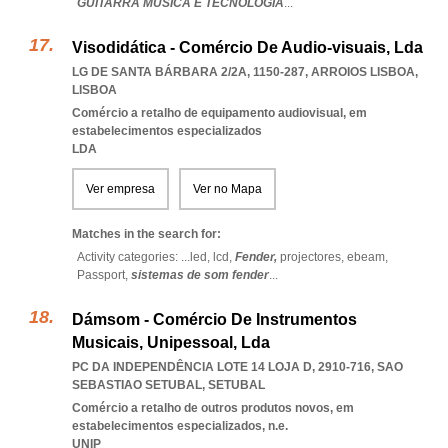
GUITARRA MÚSICA E TECNOLOGIA
...
Visodidática - Comércio De Audio-visuais, Lda
LG DE SANTA BÁRBARA 2/2A, 1150-287
,
ARROIOS LISBOA
,
LISBOA
Comércio a retalho de equipamento audiovisual, em
estabelecimentos especializados
LDA
Ver empresa
Ver no Mapa
Matches in the search for:
Activity categories: ...
led,
lcd,
Fender,
projectores,
ebeam,
Passport,
sistemas de som fender
...
Dámsom - Comércio De Instrumentos
Musicais, Unipessoal, Lda
PC DA INDEPENDÊNCIA LOTE 14 LOJA D, 2910-716
,
SAO
SEBASTIAO SETUBAL
,
SETUBAL
Comércio a retalho de outros produtos novos, em
estabelecimentos especializados, n.e.
UNIP