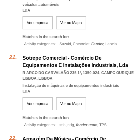
veículos automóveis
LDA
Ver empresa
Ver no Mapa
Matches in the search for:
Activity categories: ...
Suzuki,
Chevrolet,
Fender,
Lancia
...
Sotrepe Comercial - Comércio De
Equipamentos E Instalações Industriais, Lda
R ARCO DO CARVALHÃO 235 1º, 1350-024
,
CAMPO OURIQUE
LISBOA
,
LISBOA
Instalação de máquinas e de equipamentos industriais
LDA
Ver empresa
Ver no Mapa
Matches in the search for:
Activity categories: ...
tmb,
ndg,
fender team,
TPS
...
Armazém Da Música - Comércio De