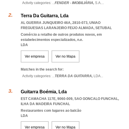
Activity categories: ...
FENDER - IMOBILIÁRIA,
S.A.
...
Terra Da Guitarra, Lda
AL GUERRA JUNQUEIRO 46A, 2810-073
,
UNIAO
FREGUESIAS LARANJEIRO FEIJO ALMADA
,
SETUBAL
Comércio a retalho de outros produtos novos, em
estabelecimentos especializados, n.e.
LDA
Ver empresa
Ver no Mapa
Matches in the search for:
Activity categories: ...
TERRA DA GUITARRA,
LDA
...
Guitarra Boémia, Lda
EST CAMACHA 117E, 9060-009
,
SAO GONCALO FUNCHAL
,
ILHA DA MADEIRA FUNCHAL
Restaurantes com lugares ao balcão
LDA
Ver empresa
Ver no Mapa