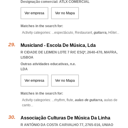
Designação comercial: ATLX COMERCIAL
Ver empresa
Ver no Mapa
Matches in the search for:
Activity categories: ...
espectáculo,
Restaurant,
guitarra,
Hôtel
...
Musicland - Escola De Música, Lda
R CIDADE DE LEIMEN LOTE 7 R/C ESQº, 2640-470
,
MAFRA
,
LISBOA
Outras atividades educativas, n.e.
LDA
Ver empresa
Ver no Mapa
Matches in the search for:
Activity categories: ...
rhythm,
flute,
aulas de guitarra,
aulas de
canto
...
Associação Culturas De Música Da Linha
R ANTÓNIO DA COSTA CARVALHO 77, 2765-016
,
UNIAO