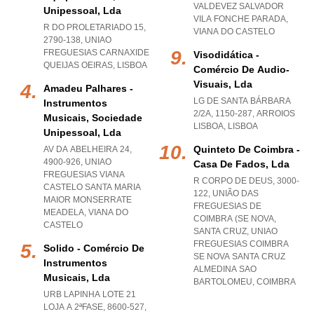
VALDEVEZ SALVADOR
Unipessoal, Lda
VILA FONCHE PARADA
,
R DO PROLETARIADO 15,
VIANA DO CASTELO
2790-138
,
UNIAO
FREGUESIAS CARNAXIDE
Visodidática -
QUEIJAS OEIRAS
,
LISBOA
Comércio De Audio-
Visuais, Lda
Amadeu Palhares -
LG DE SANTA BÁRBARA
Instrumentos
2/2A, 1150-287
,
ARROIOS
Musicais, Sociedade
LISBOA
,
LISBOA
Unipessoal, Lda
Quinteto De Coimbra -
AV DA ABELHEIRA 24,
4900-926
,
UNIAO
Casa De Fados, Lda
FREGUESIAS VIANA
R CORPO DE DEUS, 3000-
CASTELO SANTA MARIA
122, UNIÃO DAS
MAIOR MONSERRATE
FREGUESIAS DE
MEADELA
,
VIANA DO
COIMBRA (SE NOVA,
CASTELO
SANTA CRUZ
,
UNIAO
FREGUESIAS COIMBRA
Solido - Comércio De
SE NOVA SANTA CRUZ
Instrumentos
ALMEDINA SAO
Musicais, Lda
BARTOLOMEU
,
COIMBRA
URB LAPINHA LOTE 21
LOJA A 2ªFASE, 8600-527
,