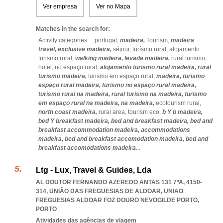
Ver empresa
Ver no Mapa
Matches in the search for:
Activity categories: ...
portugal,
madeira,
Tourism,
madeira
travel,
exclusive madeira,
séjour,
turísmo rural,
alojamento
turismo rural,
walking madeira,
levada madeira,
rural turismo,
hotel,
no espaço rural,
alojamento turismo rural madeira,
rural
turismo madeira,
turismo em espaço rural,
madeira,
turismo
espaço rural madeira,
turismo no espaço rural madeira,
turismo rural na madeira,
rural turismo na madeira,
turismo
em espaço rural na madeira,
na madeira,
ecotourism rural,
north coast madeira,
rural area,
tourism eco,
b Y b madeira,
bed Y breakfast madeira,
bed and breakfast madeira,
bed and
breakfast accommodation madeira,
accommodations
madeira,
bed and breakfast accomodation madeira,
bed and
breakfast accomodations madeira
...
Ltg - Lux, Travel & Guides, Lda
AL DOUTOR FERNANDO AZEREDO ANTAS 131 7ºA, 4150-
314, UNIÃO DAS FREGUESIAS DE ALDOAR
,
UNIAO
FREGUESIAS ALDOAR FOZ DOURO NEVOGILDE PORTO
,
PORTO
Atividades das agências de viagem