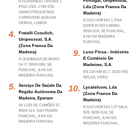
Portugal, Unipessoal,
R FERNANDO TÁVORA 1
Lda (zona Franca Da
PISO 2/3/4, 2790-256
,
UNIAO FREGUESIAS
Madeira)
CARNAXIDE QUEIJAS
R DAS HORTAS 1 5ºAA
OEIRAS
,
LISBOA
EDIFÍCIO DO CARMO,
9050-024
,
SE FUNCHAL
,
Fratelli Cosulich,
ILHA DA MADEIRA
Unipessoal, S.a.
FUNCHAL
(zona Franca Da
Madeira)
Luso Finsa - Indústria
E Comércio De
R QUEIMADA DE BAIXO
Madeiras, S.a.
5A 1º, 9000-068
,
SE
FUNCHAL
,
ILHA DA
EN 234 KM 92.7, 3520-050
,
MADEIRA FUNCHAL
NELAS
,
VISEU
Serviço De Saúde Da
Lycatelcom, Lda
Região Autónoma Da
(zona Franca Da
Madeira, Eperam
Madeira)
AV LUÍS DE CAMÕES 57,
R DAS HORTAS 1 5º SALA
9004-514
,
SAO PEDRO
505, 9050-024
,
SE
FUNCHAL
,
ILHA DA
FUNCHAL
,
ILHA DA
MADEIRA FUNCHAL
MADEIRA FUNCHAL