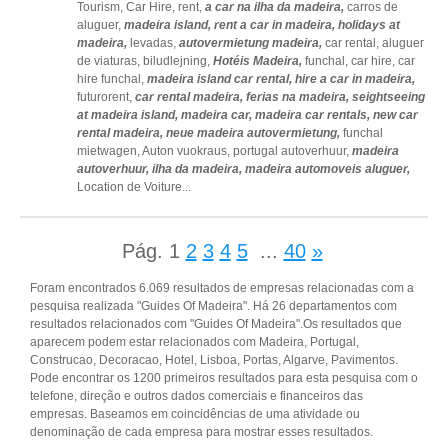
Tourism,
Car Hire,
rent,
a car na ilha da madeira,
carros de
aluguer,
madeira island,
rent a car in madeira,
holidays at
madeira,
levadas,
autovermietung madeira,
car rental,
aluguer
de viaturas,
biludlejning,
Hotéis Madeira,
funchal,
car hire,
car
hire funchal,
madeira island car rental,
hire a car in madeira,
futurorent,
car rental madeira,
ferias na madeira,
seightseeing
at madeira island,
madeira car,
madeira car rentals,
new car
rental madeira,
neue madeira autovermietung,
funchal
mietwagen,
Auton vuokraus,
portugal autoverhuur,
madeira
autoverhuur,
ilha da madeira,
madeira automoveis aluguer,
Location de Voiture
...
Pág.
1
2
3
4
5
...
40
»
Foram encontrados 6.069 resultados de empresas relacionadas com a
pesquisa realizada "Guides Of Madeira". Há 26 departamentos com
resultados relacionados com "Guides Of Madeira".Os resultados que
aparecem podem estar relacionados com Madeira, Portugal,
Construcao, Decoracao, Hotel, Lisboa, Portas, Algarve, Pavimentos.
Pode encontrar os 1200 primeiros resultados para esta pesquisa com o
telefone, direção e outros dados comerciais e financeiros das
empresas. Baseamos em coincidências de uma atividade ou
denominação de cada empresa para mostrar esses resultados.