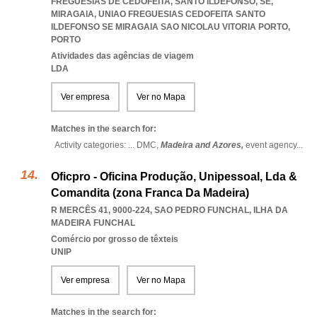
FREGUESIAS DE CEDOFEITA, SANTO ILDEFONSO, SE,
MIRAGAIA
,
UNIAO FREGUESIAS CEDOFEITA SANTO
ILDEFONSO SE MIRAGAIA SAO NICOLAU VITORIA PORTO
,
PORTO
Atividades das agências de viagem
LDA
Ver empresa
Ver no Mapa
Matches in the search for:
Activity categories: ...
DMC,
Madeira and Azores,
event agency
...
Oficpro - Oficina Produção, Unipessoal, Lda &
Comandita (zona Franca Da Madeira)
R MERCÊS 41, 9000-224
,
SAO PEDRO FUNCHAL
,
ILHA DA
MADEIRA FUNCHAL
Comércio por grosso de têxteis
UNIP
Ver empresa
Ver no Mapa
Matches in the search for: