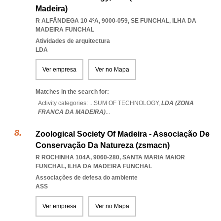
Madeira)
R ALFÂNDEGA 10 4ºA, 9000-059
,
SE FUNCHAL
,
ILHA DA
MADEIRA FUNCHAL
Atividades de arquitectura
LDA
Ver empresa
Ver no Mapa
Matches in the search for:
Activity categories: ...
SUM OF TECHNOLOGY,
LDA (ZONA
FRANCA DA MADEIRA)
...
Zoological Society Of Madeira - Associação De
Conservação Da Natureza (zsmacn)
R ROCHINHA 104A, 9060-280
,
SANTA MARIA MAIOR
FUNCHAL
,
ILHA DA MADEIRA FUNCHAL
Associações de defesa do ambiente
ASS
Ver empresa
Ver no Mapa