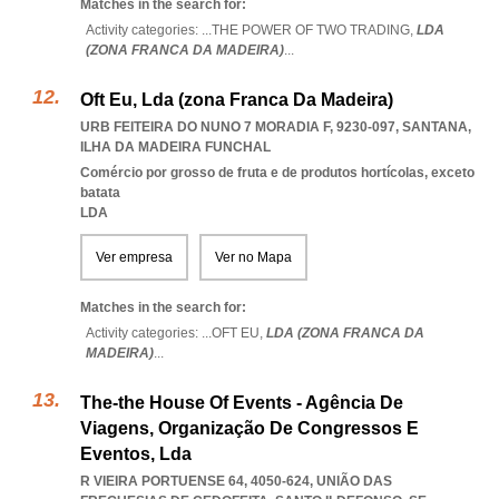
Matches in the search for:
Activity categories: ...
THE POWER OF TWO TRADING,
LDA
(ZONA FRANCA DA MADEIRA)
...
Oft Eu, Lda (zona Franca Da Madeira)
URB FEITEIRA DO NUNO 7 MORADIA F, 9230-097
,
SANTANA
,
ILHA DA MADEIRA FUNCHAL
Comércio por grosso de fruta e de produtos hortícolas, exceto
batata
LDA
Ver empresa
Ver no Mapa
Matches in the search for:
Activity categories: ...
OFT EU,
LDA (ZONA FRANCA DA
MADEIRA)
...
The-the House Of Events - Agência De
Viagens, Organização De Congressos E
Eventos, Lda
R VIEIRA PORTUENSE 64, 4050-624, UNIÃO DAS