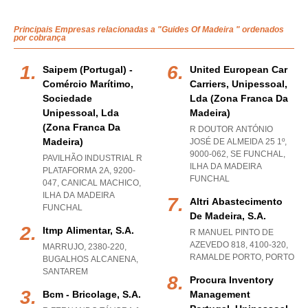
Principais Empresas relacionadas a "Guides Of Madeira " ordenados
por cobrança
Saipem (portugal) -
United European Car
Comércio Marítimo,
Carriers, Unipessoal,
Sociedade
Lda (zona Franca Da
Unipessoal, Lda
Madeira)
(zona Franca Da
R DOUTOR ANTÓNIO
Madeira)
JOSÉ DE ALMEIDA 25 1º,
9000-062
,
SE FUNCHAL
,
PAVILHÃO INDUSTRIAL R
ILHA DA MADEIRA
PLATAFORMA 2A, 9200-
FUNCHAL
047
,
CANICAL MACHICO
,
ILHA DA MADEIRA
Altri Abastecimento
FUNCHAL
De Madeira, S.a.
Itmp Alimentar, S.a.
R MANUEL PINTO DE
AZEVEDO 818, 4100-320
,
MARRUJO, 2380-220
,
RAMALDE PORTO
,
PORTO
BUGALHOS ALCANENA
,
SANTAREM
Procura Inventory
Bcm - Bricolage, S.a.
Management