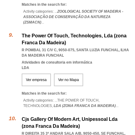
Matches in the search for:
Activity categories: ...
ZOOLOGICAL SOCIETY OF MADEIRA -
ASSOCIAÇÃO DE CONSERVAÇÃO DA NATUREZA
(ZSMACN)
...
The Power Of Touch, Technologies, Lda (zona
Franca Da Madeira)
R POMBAL 31 C/V C, 9050-075
,
SANTA LUZIA FUNCHAL
,
ILHA
DA MADEIRA FUNCHAL
Atividades de consultoria em informática
LDA
Ver empresa
Ver no Mapa
Matches in the search for:
Activity categories: ...
THE POWER OF TOUCH,
TECHNOLOGIES,
LDA (ZONA FRANCA DA MADEIRA)
...
Cjs Gallery Of Modern Art, Unipessoal Lda
(zona Franca Da Madeira)
R DIREITA 35 3º ANDAR SALA A/B, 9050-450
,
SE FUNCHAL
,