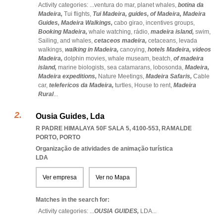
Activity categories: ...
ventura do mar,
planet whales,
botina da
Madeira,
Tui flights,
Tui Madeira,
guides,
of Madeira,
Madeira
Guides,
Madeira Walkings,
cabo girao,
incentives groups,
Booking Madeira,
whale watching,
rádio,
madeira island,
swim,
Sailing,
and whales,
cetaceos madeira,
cetaceans,
levada
walkings,
walking in Madeira,
canoying,
hotels Madeira,
videos
Madeira,
dolphin movies,
whale museam,
beatch,
of madeira
island,
marine biologists,
sea catamarans,
lobosonda,
Madeira,
Madeira expeditions,
Nature Meetings,
Madeira Safaris,
Cable
car,
telefericos da Madeira,
turtles,
House to rent,
Madeira
Rural
...
Ousia Guides, Lda
R PADRE HIMALAYA 50F SALA 5, 4100-553
,
RAMALDE
PORTO
,
PORTO
Organização de atividades de animação turística
LDA
Ver empresa
Ver no Mapa
Matches in the search for:
Activity categories: ...
OUSIA GUIDES,
LDA
...