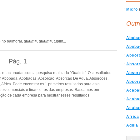
Micro
Outr
Aboba
lho balmoral,
guaimir,
guaimir,
tupim
...
Aboba
Absor
Pág.
1
Absor
 relacionadas com a pesquisa realizada "Guaimir". Os resultados
Absor
 Abobada, Abobadas, Absorcao, Absorcao De Agua, Absorcoes,
Absor
Africa. Pode encontrar os 1 primeiros resultados para esta
dados comerciais e financeiros das empresas. Baseamos em
Acaba
ção de cada empresa para mostrar esses resultados.
Acaba
Acaba
Africa
Aguia