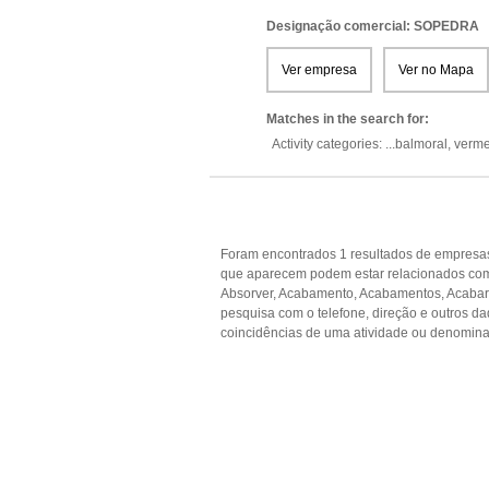
Designação comercial: SOPEDRA
Ver empresa
Ver no Mapa
Matches in the search for:
Activity categories: ...
balmoral,
verme
Foram encontrados 1 resultados de empresas
que aparecem podem estar relacionados com
Absorver, Acabamento, Acabamentos, Acabar, 
pesquisa com o telefone, direção e outros 
coincidências de uma atividade ou denomina