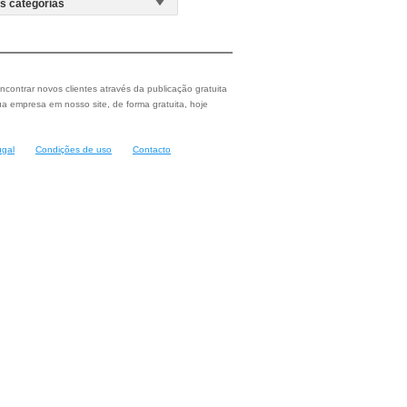
ncontrar novos clientes através da publicação gratuita
a empresa em nosso site, de forma gratuita, hoje
ugal
Condições de uso
Contacto