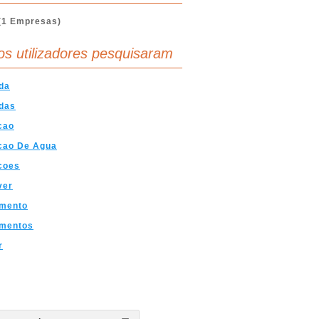
(1 Empresas)
os utilizadores pesquisaram
da
das
cao
cao De Agua
coes
ver
mento
mentos
r