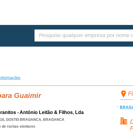
Pesquisar:
informações
F
para Guaimir
BRAG
nitos - António Leitão & Filhos, Lda
416
,
GOSTEI BRAGANCA
,
BRAGANCA
D
 de rochas similares
F