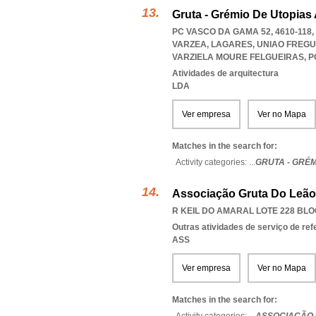
Gruta - Grémio De Utopias 
PC VASCO DA GAMA 52, 4610-118
VARZEA, LAGARES
,
UNIAO FREGU
VARZIELA MOURE FELGUEIRAS
,
P
Atividades de arquitectura
LDA
Ver empresa
Ver no Mapa
Matches in the search for:
Activity categories: ...
GRUTA - GRÉM
Associação Gruta Do Leão
R KEIL DO AMARAL LOTE 228 BLOC
Outras atividades de serviço de ref
ASS
Ver empresa
Ver no Mapa
Matches in the search for: