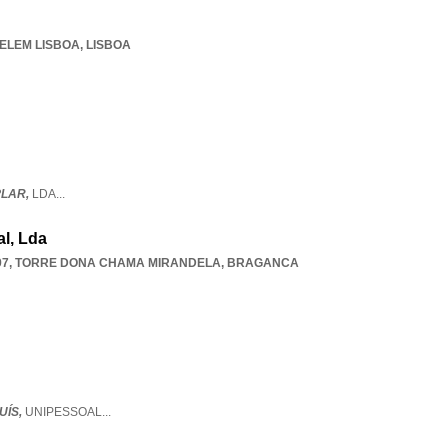
ELEM LISBOA
,
LISBOA
PLAR,
LDA
...
l, Lda
97
,
TORRE DONA CHAMA MIRANDELA
,
BRAGANCA
UÍS,
UNIPESSOAL
...