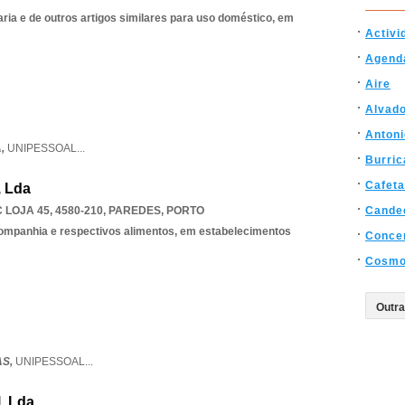
aria e de outros artigos similares para uso doméstico, em
Activi
Agend
Aire
Alvad
Antoni
A,
UNIPESSOAL
...
Burri
Cafeta
, Lda
 LOJA 45, 4580-210
,
PAREDES
,
PORTO
Cande
companhia e respectivos alimentos, em estabelecimentos
Conce
Cosmo
AS,
UNIPESSOAL
...
, Lda