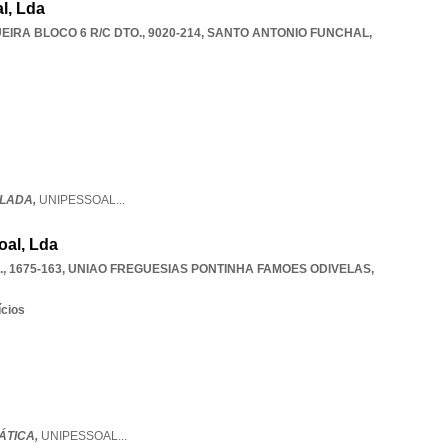
l, Lda
IRA BLOCO 6 R/C DTO., 9020-214
,
SANTO ANTONIO FUNCHAL
,
LADA,
UNIPESSOAL
...
oal, Lda
, 1675-163
,
UNIAO FREGUESIAS PONTINHA FAMOES ODIVELAS
,
ícios
ÁTICA,
UNIPESSOAL
...