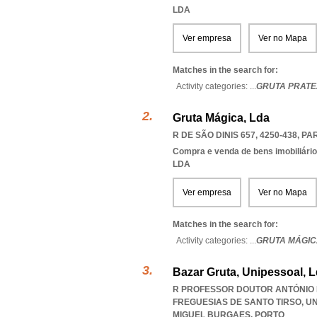
LDA
Ver empresa
Ver no Mapa
Matches in the search for:
Activity categories: ...
GRUTA PRAT
Gruta Mágica, Lda
R DE SÃO DINIS 657, 4250-438
,
PA
Compra e venda de bens imobiliári
LDA
Ver empresa
Ver no Mapa
Matches in the search for:
Activity categories: ...
GRUTA MÁGIC
Bazar Gruta, Unipessoal, 
R PROFESSOR DOUTOR ANTÓNIO F
FREGUESIAS DE SANTO TIRSO
,
UN
MIGUEL BURGAES
,
PORTO