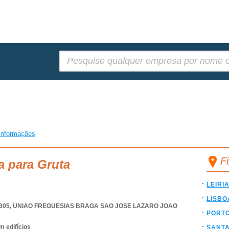
Pesquisar:
informações
F
a para Gruta
LEIRI
LISBO
305
,
UNIAO FREGUESIAS BRAGA SAO JOSE LAZARO JOAO
PORT
 edifícios
SANT