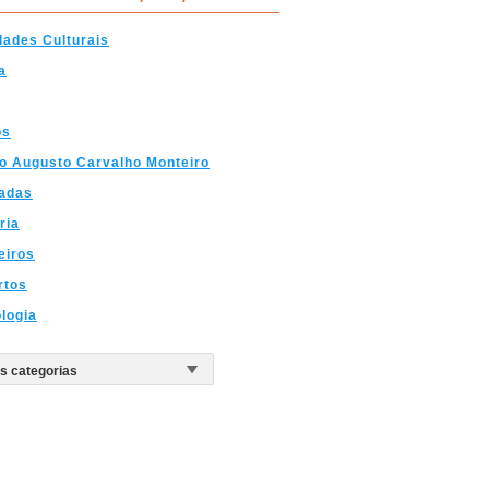
dades Culturais
a
os
o Augusto Carvalho Monteiro
cadas
ria
eiros
rtos
logia