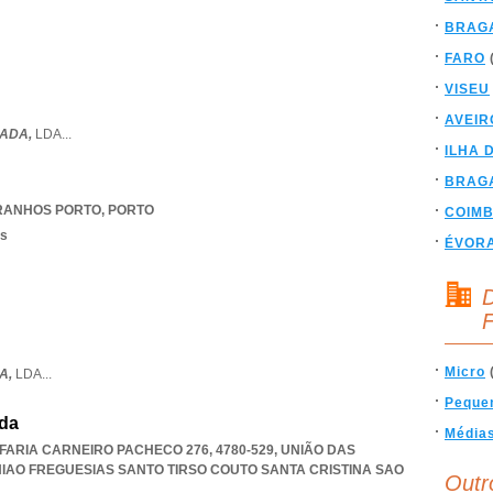
BRAG
FARO
VISEU
AVEIR
EADA,
LDA
...
ILHA 
BRAG
RANHOS PORTO
,
PORTO
COIM
os
ÉVOR
D
F
Micro
A,
LDA
...
Peque
Lda
Média
ARIA CARNEIRO PACHECO 276, 4780-529, UNIÃO DAS
IAO FREGUESIAS SANTO TIRSO COUTO SANTA CRISTINA SAO
Outr