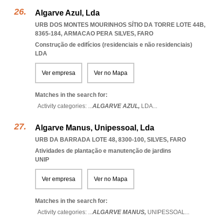
Algarve Azul, Lda
URB DOS MONTES MOURINHOS SÍTIO DA TORRE LOTE 44B,
8365-184
,
ARMACAO PERA SILVES
,
FARO
Construção de edifícios (residenciais e não residenciais)
LDA
Ver empresa
Ver no Mapa
Matches in the search for:
Activity categories: ...
ALGARVE AZUL,
LDA
...
Algarve Manus, Unipessoal, Lda
URB DA BARRADA LOTE 48, 8300-100
,
SILVES
,
FARO
Atividades de plantação e manutenção de jardins
UNIP
Ver empresa
Ver no Mapa
Matches in the search for:
Activity categories: ...
ALGARVE MANUS,
UNIPESSOAL
...