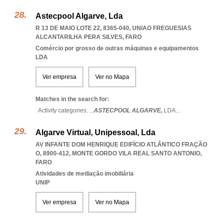
Astecpool Algarve, Lda
R 13 DE MAIO LOTE 22, 8365-040
,
UNIAO FREGUESIAS
ALCANTARILHA PERA SILVES
,
FARO
Comércio por grosso de outras máquinas e equipamentos
LDA
Ver empresa
Ver no Mapa
Matches in the search for:
Activity categories: ...
ASTECPOOL ALGARVE,
LDA
...
Algarve Virtual, Unipessoal, Lda
AV INFANTE DOM HENRIQUE EDIFÍCIO ATLÂNTICO FRAÇÃO
O, 8900-412
,
MONTE GORDO VILA REAL SANTO ANTONIO
,
FARO
Atividades de mediação imobiliária
UNIP
Ver empresa
Ver no Mapa