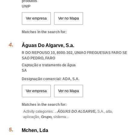
produtos
UNIP
Ver empresa
Ver no Mapa
Matches in the search for:
Águas Do Algarve, S.a.
R DO REPOUSO 10, 8000-302
,
UNIAO FREGUESIAS FARO SE
SAO PEDRO
,
FARO
Captação e tratamento de água
SA
Designação comercial: ADA, S.A.
Ver empresa
Ver no Mapa
Matches in the search for:
Activity categories: ...
ÁGUAS DO ALGARVE,
S.A.,
alta,
aplicação,
Grupo,
sistema
...
Mchen, Lda