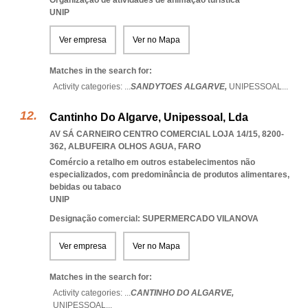
Organização de atividades de animação turística
UNIP
Ver empresa
Ver no Mapa
Matches in the search for:
Activity categories: ...
SANDYTOES ALGARVE,
UNIPESSOAL
...
Cantinho Do Algarve, Unipessoal, Lda
AV SÁ CARNEIRO CENTRO COMERCIAL LOJA 14/15, 8200-
362
,
ALBUFEIRA OLHOS AGUA
,
FARO
Comércio a retalho em outros estabelecimentos não
especializados, com predominância de produtos alimentares,
bebidas ou tabaco
UNIP
Designação comercial: SUPERMERCADO VILANOVA
Ver empresa
Ver no Mapa
Matches in the search for:
Activity categories: ...
CANTINHO DO ALGARVE,
UNIPESSOAL
...