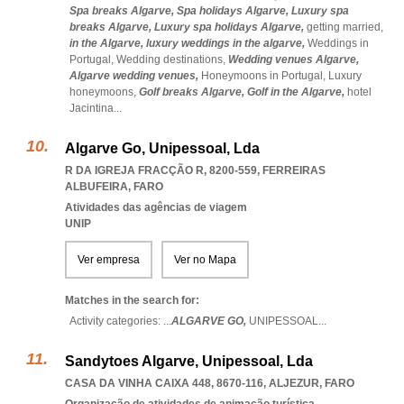
Spa breaks Algarve,
Spa holidays Algarve,
Luxury spa
breaks Algarve,
Luxury spa holidays Algarve,
getting married,
in the Algarve,
luxury weddings in the algarve,
Weddings in
Portugal,
Wedding destinations,
Wedding venues Algarve,
Algarve wedding venues,
Honeymoons in Portugal,
Luxury
honeymoons,
Golf breaks Algarve,
Golf in the Algarve,
hotel
Jacintina
...
Algarve Go, Unipessoal, Lda
R DA IGREJA FRACÇÃO R, 8200-559
,
FERREIRAS
ALBUFEIRA
,
FARO
Atividades das agências de viagem
UNIP
Ver empresa
Ver no Mapa
Matches in the search for:
Activity categories: ...
ALGARVE GO,
UNIPESSOAL
...
Sandytoes Algarve, Unipessoal, Lda
CASA DA VINHA CAIXA 448, 8670-116
,
ALJEZUR
,
FARO