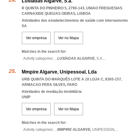
Lusíadas Algarve, S.a.
R QUINTA DO PINHEIRO 5, 2790-143
,
UNIAO FREGUESIAS
CARNAXIDE QUEIJAS OEIRAS
,
LISBOA
Atividades dos estabelecimentos de saúde com internamento
SA
Ver empresa
Ver no Mapa
Matches in the search for:
Activity categories: ...
LUSÍADAS ALGARVE,
S.A.
...
Mmpire Algarve, Unipessoal, Lda
URB QUINTA DO MARQUÊS LOTE A 10 LOJA C, 8365-157
,
ARMACAO PERA SILVES
,
FARO
Atividades de mediação imobiliária
UNIP
Ver empresa
Ver no Mapa
Matches in the search for:
Activity categories: ...
MMPIRE ALGARVE,
UNIPESSOAL
...