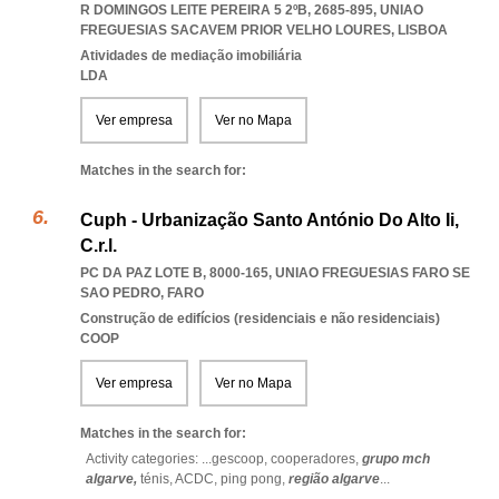
R DOMINGOS LEITE PEREIRA 5 2ºB, 2685-895
,
UNIAO
FREGUESIAS SACAVEM PRIOR VELHO LOURES
,
LISBOA
Atividades de mediação imobiliária
LDA
Ver empresa
Ver no Mapa
Matches in the search for:
Cuph - Urbanização Santo António Do Alto Ii,
C.r.l.
PC DA PAZ LOTE B, 8000-165
,
UNIAO FREGUESIAS FARO SE
SAO PEDRO
,
FARO
Construção de edifícios (residenciais e não residenciais)
COOP
Ver empresa
Ver no Mapa
Matches in the search for:
Activity categories: ...
gescoop,
cooperadores,
grupo mch
algarve,
ténis,
ACDC,
ping pong,
região algarve
...