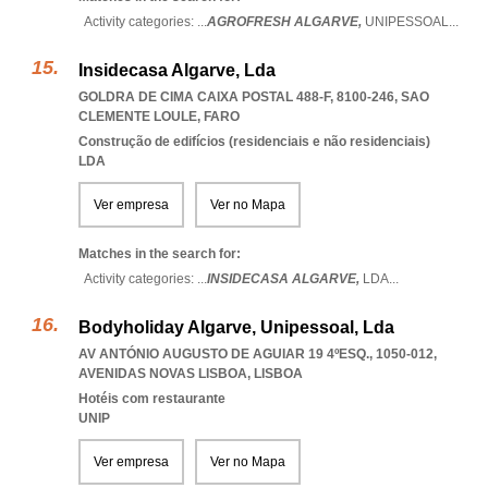
Activity categories: ...
AGROFRESH ALGARVE,
UNIPESSOAL
...
Insidecasa Algarve, Lda
GOLDRA DE CIMA CAIXA POSTAL 488-F, 8100-246
,
SAO
CLEMENTE LOULE
,
FARO
Construção de edifícios (residenciais e não residenciais)
LDA
Ver empresa
Ver no Mapa
Matches in the search for:
Activity categories: ...
INSIDECASA ALGARVE,
LDA
...
Bodyholiday Algarve, Unipessoal, Lda
AV ANTÓNIO AUGUSTO DE AGUIAR 19 4ºESQ., 1050-012
,
AVENIDAS NOVAS LISBOA
,
LISBOA
Hotéis com restaurante
UNIP
Ver empresa
Ver no Mapa