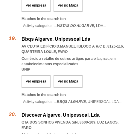
Ver empresa
Ver no Mapa
Matches in the search for:
Activity categories: ...
VISTAS DO ALGARVE,
LDA
...
Bbqs Algarve, Unipessoal Lda
AV CEUTA EDIFÍCIO D.MANUEL I BLOCO A R/C B, 8125-116
,
QUARTEIRA LOULE
,
FARO
Comércio a retalho de outros artigos para o lar, n.e., em
estabelecimentos especializados
UNIP
Ver empresa
Ver no Mapa
Matches in the search for:
Activity categories: ...
BBQS ALGARVE,
UNIPESSOAL LDA
...
Discover Algarve, Unipessoal, Lda
QTA DOS SONHOS VIVENDA S/N, 8600-109
,
LUZ LAGOS
,
FARO