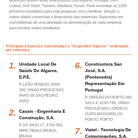
aparecem podem estar relacionados com Algarve, Portugal, Faro,
Lisboa, Golf, Hotel, Turismo, Albufeira, Ferias. Pode encontrar os 1200
primeiros resultados para esta pesquisa com o telefone, direção e
outros dados comerciais e financeiros das empresas. Baseamos em
coincidências de uma atividade ou denominação de cada empresa
para mostrar esses resultados.
Principais Empresas relacionadas a "Grupo Mch Algarve " ordenados
por cobrança
Unidade Local De
Constructora San
Saúde Do Algarve,
José, S.a.
E.p.e.
(pontevedra)
Representação Em
R LEÃO PENEDO, 8000-
Portugal
386
,
UNIAO FREGUESIAS
FARO SE SAO PEDRO
,
R ORFEÃO DO PORTO 360
FARO
SALA 4, 4150-798
,
UNIAO
FREGUESIAS LORDELO
Casais - Engenharia E
OURO MASSARELOS
Construção, S.a.
PORTO
,
PORTO
R DO ANJO 27, 4700-565
,
Viatel - Tecnologia De
MIRE TIBAES BRAGA
,
Comunicações, S.a.
BRAGA