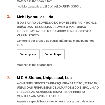
Matches in the search for:
Activity categories: ...
M.C.H. (ALGARVE),
SGPS
...
Mch Hydraulics, Lda
R DO BAIRRO DE AVELINO DO MONTE 155B R/C, 4490-016,
UNIÃO DAS FREGUESIAS DE AVER-O-MAR
,
UNIAO
FREGUESIAS AVER O MAR AMORIM TERROSO POVOA
VARZIM
,
PORTO
Comércio por grosso de outras máquinas e equipamentos
LDA
Ver empresa
Ver no Mapa
Matches in the search for:
M C H Stones, Unipessoal, Lda
AV MANUEL SIMÕES CARRASQUEIRA 64 1ºDTO., 2715-099,
UNIÃO DAS FREGUESIAS DE ALMARGEM DO BISPO
,
UNIAO
FREGUESIAS ALMARGEM BISPO PERO PINHEIRO
MONTELAVAR SINTRA
,
LISBOA
Agentes especializados do comércio por grosso de outros