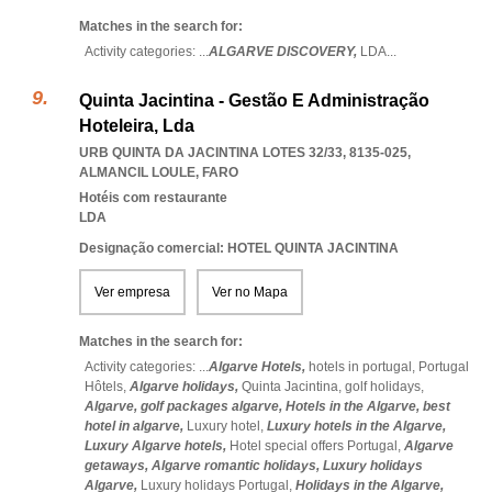
Matches in the search for:
Activity categories: ...
ALGARVE DISCOVERY,
LDA
...
Quinta Jacintina - Gestão E Administração
Hoteleira, Lda
URB QUINTA DA JACINTINA LOTES 32/33, 8135-025
,
ALMANCIL LOULE
,
FARO
Hotéis com restaurante
LDA
Designação comercial: HOTEL QUINTA JACINTINA
Ver empresa
Ver no Mapa
Matches in the search for:
Activity categories: ...
Algarve Hotels,
hotels in portugal,
Portugal
Hôtels,
Algarve holidays,
Quinta Jacintina,
golf holidays,
Algarve,
golf packages algarve,
Hotels in the Algarve,
best
hotel in algarve,
Luxury hotel,
Luxury hotels in the Algarve,
Luxury Algarve hotels,
Hotel special offers Portugal,
Algarve
getaways,
Algarve romantic holidays,
Luxury holidays
Algarve,
Luxury holidays Portugal,
Holidays in the Algarve,