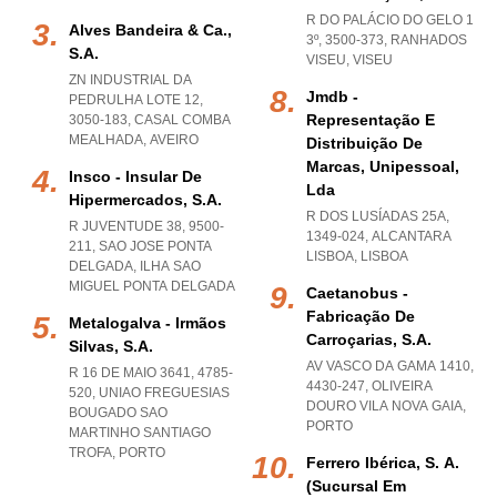
R DO PALÁCIO DO GELO 1
Alves Bandeira & Ca.,
3º, 3500-373
,
RANHADOS
S.a.
VISEU
,
VISEU
ZN INDUSTRIAL DA
Jmdb -
PEDRULHA LOTE 12,
Representação E
3050-183
,
CASAL COMBA
MEALHADA
,
AVEIRO
Distribuição De
Marcas, Unipessoal,
Insco - Insular De
Lda
Hipermercados, S.a.
R DOS LUSÍADAS 25A,
R JUVENTUDE 38, 9500-
1349-024
,
ALCANTARA
211
,
SAO JOSE PONTA
LISBOA
,
LISBOA
DELGADA
,
ILHA SAO
MIGUEL PONTA DELGADA
Caetanobus -
Fabricação De
Metalogalva - Irmãos
Carroçarias, S.a.
Silvas, S.a.
AV VASCO DA GAMA 1410,
R 16 DE MAIO 3641, 4785-
4430-247
,
OLIVEIRA
520
,
UNIAO FREGUESIAS
DOURO VILA NOVA GAIA
,
BOUGADO SAO
PORTO
MARTINHO SANTIAGO
TROFA
,
PORTO
Ferrero Ibérica, S. A.
(sucursal Em