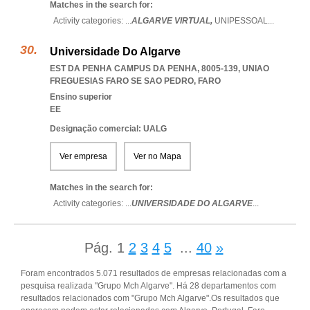
Matches in the search for:
Activity categories: ...
ALGARVE VIRTUAL,
UNIPESSOAL
...
Universidade Do Algarve
EST DA PENHA CAMPUS DA PENHA, 8005-139
,
UNIAO
FREGUESIAS FARO SE SAO PEDRO
,
FARO
Ensino superior
EE
Designação comercial: UALG
Ver empresa
Ver no Mapa
Matches in the search for:
Activity categories: ...
UNIVERSIDADE DO ALGARVE
...
Pág.
1
2
3
4
5
...
40
»
Foram encontrados 5.071 resultados de empresas relacionadas com a
pesquisa realizada "Grupo Mch Algarve". Há 28 departamentos com
resultados relacionados com "Grupo Mch Algarve".Os resultados que