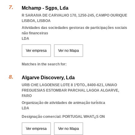
Mchamp - Sgps, Lda
R SARAIVA DE CARVALHO 170, 1250-245
,
CAMPO OURIQUE
LISBOA
,
LISBOA
Atividades das sociedades gestoras de participações sociais
não financeiras
LDA
Ver empresa
Ver no Mapa
Matches in the search for:
Algarve Discovery, Lda
URB CHE LAGOENSE LOTE 8 1ºDTO., 8400-621
,
UNIAO
FREGUESIAS ESTOMBAR PARCHAL LAGOA ALGARVE
,
FARO
Organização de atividades de animação turística
LDA
Designação comercial: PORTUGAL WHAT¿S ON
Ver empresa
Ver no Mapa