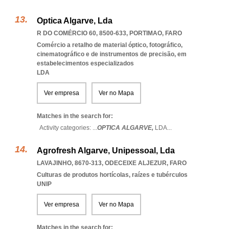
Optica Algarve, Lda
R DO COMÉRCIO 60, 8500-633
,
PORTIMAO
,
FARO
Comércio a retalho de material óptico, fotográfico,
cinematográfico e de instrumentos de precisão, em
estabelecimentos especializados
LDA
Ver empresa
Ver no Mapa
Matches in the search for:
Activity categories: ...
OPTICA ALGARVE,
LDA
...
Agrofresh Algarve, Unipessoal, Lda
LAVAJINHO, 8670-313
,
ODECEIXE ALJEZUR
,
FARO
Culturas de produtos hortícolas, raízes e tubérculos
UNIP
Ver empresa
Ver no Mapa
Matches in the search for: