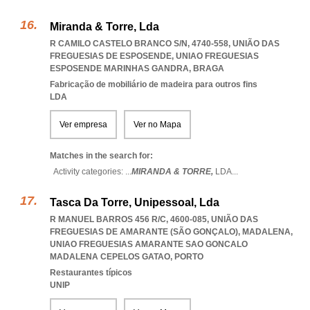
Miranda & Torre, Lda
R CAMILO CASTELO BRANCO S/N, 4740-558, UNIÃO DAS
FREGUESIAS DE ESPOSENDE
,
UNIAO FREGUESIAS
ESPOSENDE MARINHAS GANDRA
,
BRAGA
Fabricação de mobiliário de madeira para outros fins
LDA
Ver empresa
Ver no Mapa
Matches in the search for:
Activity categories: ...
MIRANDA & TORRE,
LDA
...
Tasca Da Torre, Unipessoal, Lda
R MANUEL BARROS 456 R/C, 4600-085, UNIÃO DAS
FREGUESIAS DE AMARANTE (SÃO GONÇALO), MADALENA
,
UNIAO FREGUESIAS AMARANTE SAO GONCALO
MADALENA CEPELOS GATAO
,
PORTO
Restaurantes típicos
UNIP