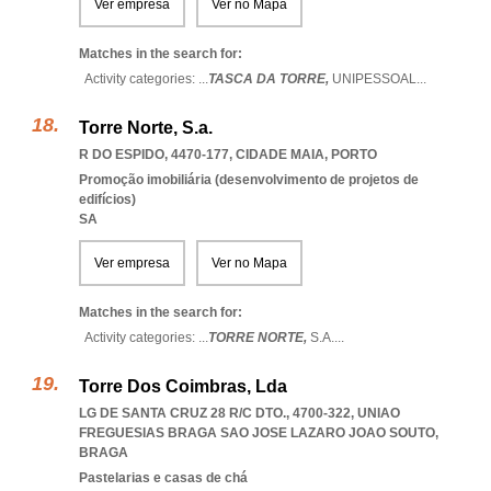
Ver empresa
Ver no Mapa
Matches in the search for:
Activity categories: ...
TASCA DA TORRE,
UNIPESSOAL
...
Torre Norte, S.a.
R DO ESPIDO, 4470-177
,
CIDADE MAIA
,
PORTO
Promoção imobiliária (desenvolvimento de projetos de
edifícios)
SA
Ver empresa
Ver no Mapa
Matches in the search for:
Activity categories: ...
TORRE NORTE,
S.A.
...
Torre Dos Coimbras, Lda
LG DE SANTA CRUZ 28 R/C DTO., 4700-322
,
UNIAO
FREGUESIAS BRAGA SAO JOSE LAZARO JOAO SOUTO
,
BRAGA
Pastelarias e casas de chá