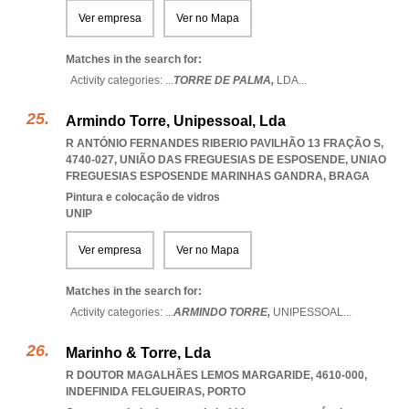
Ver empresa
Ver no Mapa
Matches in the search for:
Activity categories: ...
TORRE DE PALMA,
LDA
...
Armindo Torre, Unipessoal, Lda
R ANTÓNIO FERNANDES RIBERIO PAVILHÃO 13 FRAÇÃO S,
4740-027, UNIÃO DAS FREGUESIAS DE ESPOSENDE
,
UNIAO
FREGUESIAS ESPOSENDE MARINHAS GANDRA
,
BRAGA
Pintura e colocação de vidros
UNIP
Ver empresa
Ver no Mapa
Matches in the search for:
Activity categories: ...
ARMINDO TORRE,
UNIPESSOAL
...
Marinho & Torre, Lda
R DOUTOR MAGALHÃES LEMOS MARGARIDE, 4610-000
,
INDEFINIDA FELGUEIRAS
,
PORTO