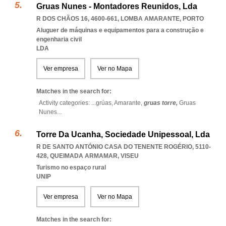
Gruas Nunes - Montadores Reunidos, Lda
R DOS CHÃOS 16, 4600-661
,
LOMBA AMARANTE
,
PORTO
Aluguer de máquinas e equipamentos para a construção e
engenharia civil
LDA
Ver empresa
Ver no Mapa
Matches in the search for:
Activity categories: ...
grúas,
Amarante,
gruas torre,
Gruas
Nunes
...
Torre Da Ucanha, Sociedade Unipessoal, Lda
R DE SANTO ANTÓNIO CASA DO TENENTE ROGÉRIO, 5110-
428
,
QUEIMADA ARMAMAR
,
VISEU
Turismo no espaço rural
UNIP
Ver empresa
Ver no Mapa
Matches in the search for: