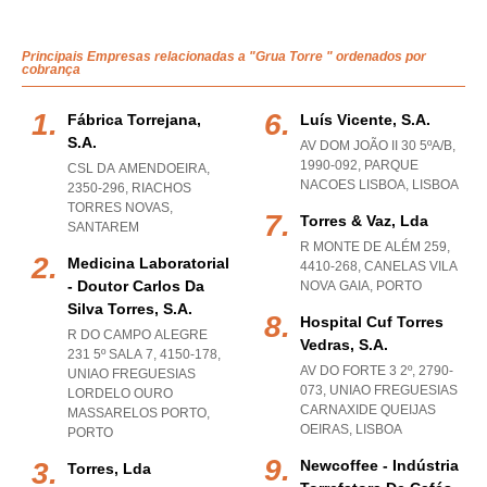
Principais Empresas relacionadas a "Grua Torre " ordenados por
cobrança
Fábrica Torrejana,
Luís Vicente, S.a.
S.a.
AV DOM JOÃO II 30 5ºA/B,
1990-092
,
PARQUE
CSL DA AMENDOEIRA,
NACOES LISBOA
,
LISBOA
2350-296
,
RIACHOS
TORRES NOVAS
,
Torres & Vaz, Lda
SANTAREM
R MONTE DE ALÉM 259,
Medicina Laboratorial
4410-268
,
CANELAS VILA
- Doutor Carlos Da
NOVA GAIA
,
PORTO
Silva Torres, S.a.
Hospital Cuf Torres
R DO CAMPO ALEGRE
Vedras, S.a.
231 5º SALA 7, 4150-178
,
AV DO FORTE 3 2º, 2790-
UNIAO FREGUESIAS
073
,
UNIAO FREGUESIAS
LORDELO OURO
CARNAXIDE QUEIJAS
MASSARELOS PORTO
,
OEIRAS
,
LISBOA
PORTO
Newcoffee - Indústria
Torres, Lda