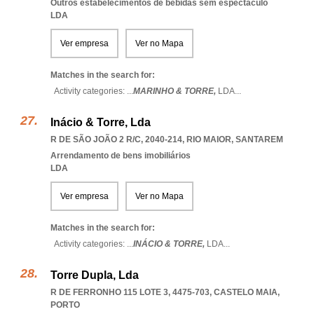
Outros estabelecimentos de bebidas sem espectáculo
LDA
Ver empresa
Ver no Mapa
Matches in the search for:
Activity categories: ...
MARINHO & TORRE,
LDA
...
Inácio & Torre, Lda
R DE SÃO JOÃO 2 R/C, 2040-214
,
RIO MAIOR
,
SANTAREM
Arrendamento de bens imobiliários
LDA
Ver empresa
Ver no Mapa
Matches in the search for:
Activity categories: ...
INÁCIO & TORRE,
LDA
...
Torre Dupla, Lda
R DE FERRONHO 115 LOTE 3, 4475-703
,
CASTELO MAIA
,
PORTO