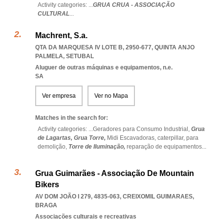
Activity categories: ...
GRUA CRUA - ASSOCIAÇÃO
CULTURAL
...
Machrent, S.a.
QTA DA MARQUESA IV LOTE B, 2950-677
,
QUINTA ANJO
PALMELA
,
SETUBAL
Aluguer de outras máquinas e equipamentos, n.e.
SA
Ver empresa
Ver no Mapa
Matches in the search for:
Activity categories: ...
Geradores para Consumo Industrial,
Grua
de Lagartas,
Grua Torre,
Midi Escavadoras,
caterpillar,
para
demolição,
Torre de Iluminação,
reparação de equipamentos
...
Grua Guimarães - Associação De Mountain
Bikers
AV DOM JOÃO I 279, 4835-063
,
CREIXOMIL GUIMARAES
,
BRAGA
Associações culturais e recreativas