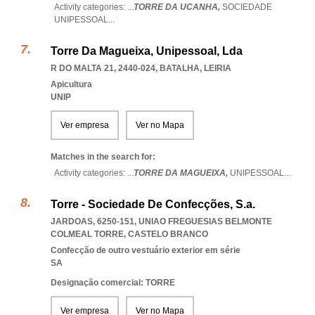
Activity categories: ...
TORRE DA UCANHA,
SOCIEDADE
UNIPESSOAL
...
Torre Da Magueixa, Unipessoal, Lda
R DO MALTA 21, 2440-024
,
BATALHA
,
LEIRIA
Apicultura
UNIP
Ver empresa
Ver no Mapa
Matches in the search for:
Activity categories: ...
TORRE DA MAGUEIXA,
UNIPESSOAL
...
Torre - Sociedade De Confecções, S.a.
JARDOAS, 6250-151
,
UNIAO FREGUESIAS BELMONTE
COLMEAL TORRE
,
CASTELO BRANCO
Confecção de outro vestuário exterior em série
SA
Designação comercial: TORRE
Ver empresa
Ver no Mapa