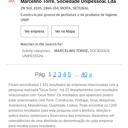
Marcelino Torre, Sociedade Unipessoal, Lda
ZN SUL 8105, 2860-354
,
MOITA
,
SETUBAL
Comércio por grosso de perfumes e de produtos de higiene
UNIP
Ver empresa
Ver no Mapa
Matches in the search for:
Activity categories: ...
MARCELINO TORRE,
SOCIEDADE
UNIPESSOAL
...
Pág.
1
2
3
4
5
...
40
»
Foram encontrados 1.931 resultados de empresas relacionadas com a
pesquisa realizada "Grua Torre". Há 22 departamentos com resultados
relacionados com "Grua Torre".Os resultados que aparecem podem
estar relacionados com Torre, Construcao, Portugal, Grua, Maquinas,
Assistencia, Manutencao, Qualidade, Lisboa. Pode encontrar os 1200
primeiros resultados para esta pesquisa com o telefone, direção e
outros dados comerciais e financeiros das empresas. Baseamos em
coincidências de uma atividade ou denominação de cada empresa
para mostrar esses resultados.