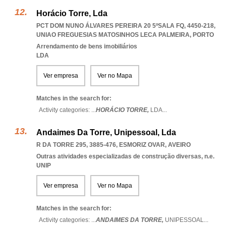
Horácio Torre, Lda
PCT DOM NUNO ÁLVARES PEREIRA 20 5ºSALA FQ, 4450-218
,
UNIAO FREGUESIAS MATOSINHOS LECA PALMEIRA
,
PORTO
Arrendamento de bens imobiliários
LDA
Ver empresa
Ver no Mapa
Matches in the search for:
Activity categories: ...
HORÁCIO TORRE,
LDA
...
Andaimes Da Torre, Unipessoal, Lda
R DA TORRE 295, 3885-476
,
ESMORIZ OVAR
,
AVEIRO
Outras atividades especializadas de construção diversas, n.e.
UNIP
Ver empresa
Ver no Mapa
Matches in the search for:
Activity categories: ...
ANDAIMES DA TORRE,
UNIPESSOAL
...