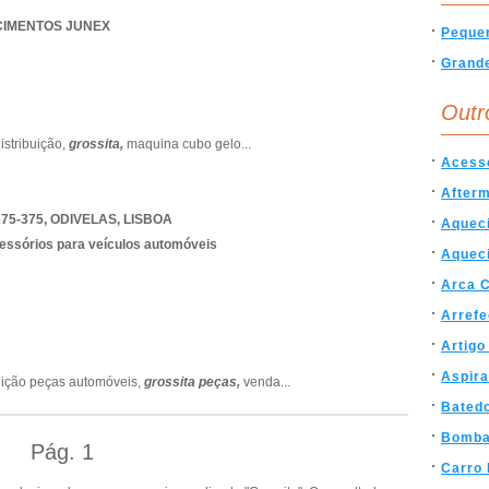
ECIMENTOS JUNEX
Peque
Grand
Outr
istribuição,
grossita,
maquina cubo gelo
...
Acess
After
675-375
,
ODIVELAS
,
LISBOA
Aquec
essórios para veículos automóveis
Aquec
Arca 
Arrefe
Artigo
Aspira
buição peças automóveis,
grossita peças,
venda
...
Batedo
Bomba
Pág.
1
Carro 