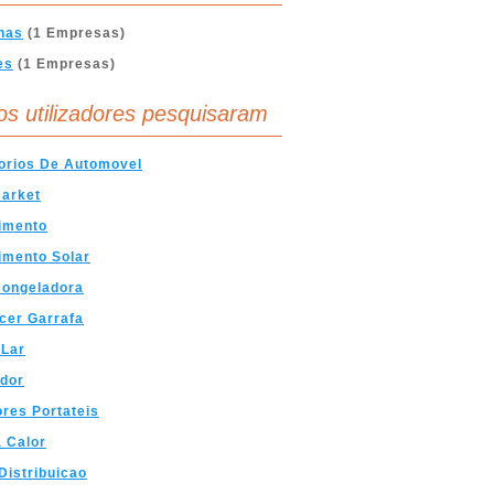
nas
(1 Empresas)
es
(1 Empresas)
os utilizadores pesquisaram
orios De Automovel
market
imento
imento Solar
Congeladora
cer Garrafa
 Lar
dor
res Portateis
 Calor
Distribuicao