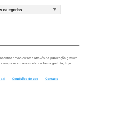
ncontrar novos clientes através da publicação gratuita
a empresa em nosso site, de forma gratuita, hoje
ugal
Condições de uso
Contacto