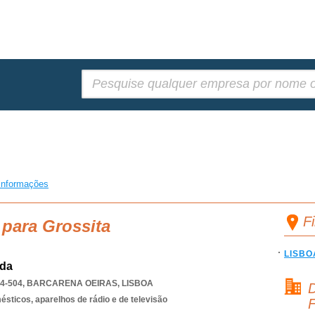
Pesquisar:
informações
F
 para Grossita
LISBO
Lda
4-504
,
BARCARENA OEIRAS
,
LISBOA
D
sticos, aparelhos de rádio e de televisão
F