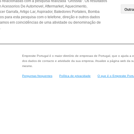
relacionadas com a pesquisa realizada "Grossita". Os resultados
Acessorios De Automovel, Aftermarket, Aquecimento,
er Garrafa, Artigo Lar, Aspirador, Batedores Portateis, Bomba
dos para esta pesquisa com o telefone, direção e outros dados
seamos em coincidências de uma atividade ou denominação de
.
Empresite Portugal é o maior diretório de empresas de Portugal, que o ajuda a e
dos dados de contacto e atividade da sua empresa. Atualize a página web da su
mesmo.
Perguntas frequentes
Política de privacidade
O que é o Empresite Port