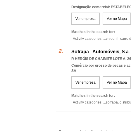
Designação comercial: ESTABEL
Ver empresa
Ver no Mapa
Matches in the search for:
Activity categories: ...
vitrogrill,
carro d
Sofrapa - Automóveis, S.a.
R HERÓIS DE CHAIMITE LOTE A, 2
Comércio por grosso de peças e ac
SA
Ver empresa
Ver no Mapa
Matches in the search for:
Activity categories: ...
sofrapa,
distri