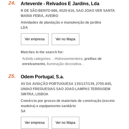
Arteverde - Relvados E Jardins, Lda
R DE SÃO BENTO 686, 4520-616
,
SAO JOAO VER SANTA
MARIA FEIRA
,
AVEIRO
Atividades de plantação e manutenção de jardins
LDA
Ver empresa
Ver no Mapa
Matches in the search for:
Activity categories: ...
Hidrossementeira,
grelhas de
enrelvamento,
Iluminação decorativa
...
Odem Portugal, S.a.
AV DA AVIAÇÃO PORTUGUESA 135/137/139, 2705-845
,
UNIAO FREGUESIAS SAO JOAO LAMPAS TERRUGEM
SINTRA
,
LISBOA
Comércio por grosso de materiais de construção (exceto
madeira) e equipamento sanitário
SA
Ver empresa
Ver no Mapa