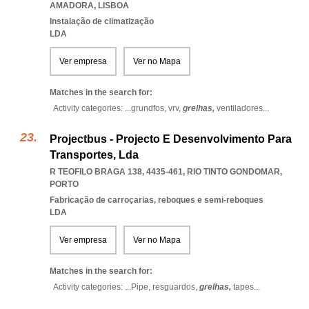
AMADORA
,
LISBOA
Instalação de climatização
LDA
Ver empresa
Ver no Mapa
Matches in the search for:
Activity categories: ...
grundfos,
vrv,
grelhas,
ventiladores
...
Projectbus - Projecto E Desenvolvimento Para
Transportes, Lda
R TEOFILO BRAGA 138, 4435-461
,
RIO TINTO GONDOMAR
,
PORTO
Fabricação de carroçarias, reboques e semi-reboques
LDA
Ver empresa
Ver no Mapa
Matches in the search for:
Activity categories: ...
Pipe,
resguardos,
grelhas,
tapes
...