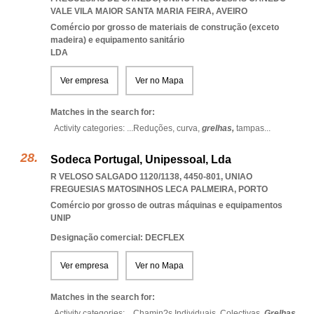
VALE VILA MAIOR SANTA MARIA FEIRA
,
AVEIRO
Comércio por grosso de materiais de construção (exceto
madeira) e equipamento sanitário
LDA
Ver empresa
Ver no Mapa
Matches in the search for:
Activity categories: ...
Reduções,
curva,
grelhas,
tampas
...
Sodeca Portugal, Unipessoal, Lda
R VELOSO SALGADO 1120/1138, 4450-801
,
UNIAO
FREGUESIAS MATOSINHOS LECA PALMEIRA
,
PORTO
Comércio por grosso de outras máquinas e equipamentos
UNIP
Designação comercial: DECFLEX
Ver empresa
Ver no Mapa
Matches in the search for:
Activity categories: ...
Chamin?s Individuais,
Colectivas,
Grelhas