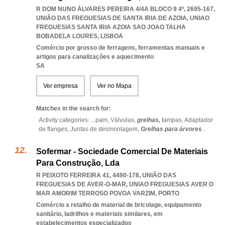
R DOM NUNO ÁLVARES PEREIRA 4/4A BLOCO 9 4º, 2695-167,
UNIÃO DAS FREGUESIAS DE SANTA IRIA DE AZOIA
,
UNIAO
FREGUESIAS SANTA IRIA AZOIA SAO JOAO TALHA
BOBADELA LOURES
,
LISBOA
Comércio por grosso de ferragens, ferramentas manuais e
artigos para canalizações e aquecimento
SA
Ver empresa
Ver no Mapa
Matches in the search for:
Activity categories: ...
pam,
Válvulas,
grelhas,
tampas,
Adaptador
de flanges,
Juntas de desmontagem,
Grelhas para árvores
...
Sofermar - Sociedade Comercial De Materiais
Para Construção, Lda
R PEIXOTO FERREIRA 41, 4490-178, UNIÃO DAS
FREGUESIAS DE AVER-O-MAR
,
UNIAO FREGUESIAS AVER O
MAR AMORIM TERROSO POVOA VARZIM
,
PORTO
Comércio a retalho de material de bricolage, equipamento
sanitário, ladrilhos e materiais similares, em
estabelecimentos especializados