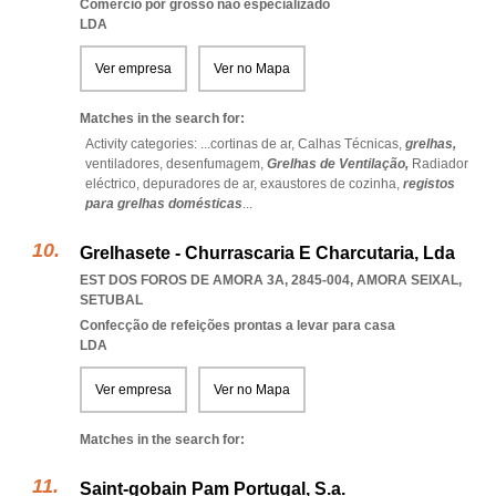
Comércio por grosso não especializado
LDA
Ver empresa
Ver no Mapa
Matches in the search for:
Activity categories: ...
cortinas de ar,
Calhas Técnicas,
grelhas,
ventiladores,
desenfumagem,
Grelhas de Ventilação,
Radiador
eléctrico,
depuradores de ar,
exaustores de cozinha,
registos
para grelhas domésticas
...
Grelhasete - Churrascaria E Charcutaria, Lda
EST DOS FOROS DE AMORA 3A, 2845-004
,
AMORA SEIXAL
,
SETUBAL
Confecção de refeições prontas a levar para casa
LDA
Ver empresa
Ver no Mapa
Matches in the search for:
Saint-gobain Pam Portugal, S.a.