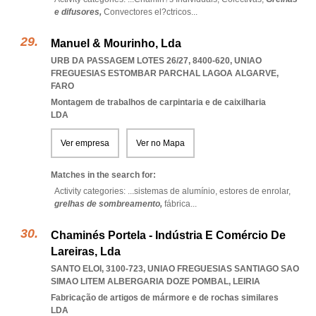
e difusores,
Convectores el?ctricos
...
Manuel & Mourinho, Lda
URB DA PASSAGEM LOTES 26/27, 8400-620
,
UNIAO
FREGUESIAS ESTOMBAR PARCHAL LAGOA ALGARVE
,
FARO
Montagem de trabalhos de carpintaria e de caixilharia
LDA
Ver empresa
Ver no Mapa
Matches in the search for:
Activity categories: ...
sistemas de alumínio,
estores de enrolar,
grelhas de sombreamento,
fábrica
...
Chaminés Portela - Indústria E Comércio De
Lareiras, Lda
SANTO ELOI, 3100-723
,
UNIAO FREGUESIAS SANTIAGO SAO
SIMAO LITEM ALBERGARIA DOZE POMBAL
,
LEIRIA
Fabricação de artigos de mármore e de rochas similares
LDA