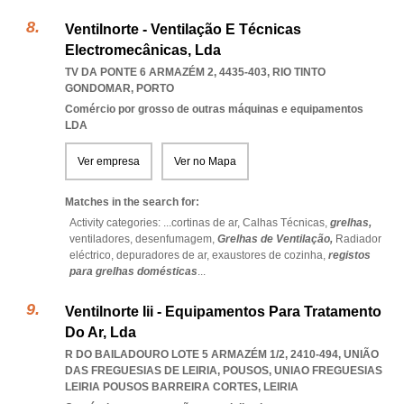
Ventilnorte - Ventilação E Técnicas
Electromecânicas, Lda
TV DA PONTE 6 ARMAZÉM 2, 4435-403
,
RIO TINTO
GONDOMAR
,
PORTO
Comércio por grosso de outras máquinas e equipamentos
LDA
Ver empresa
Ver no Mapa
Matches in the search for:
Activity categories: ...
cortinas de ar,
Calhas Técnicas,
grelhas,
ventiladores,
desenfumagem,
Grelhas de Ventilação,
Radiador
eléctrico,
depuradores de ar,
exaustores de cozinha,
registos
para grelhas domésticas
...
Ventilnorte Iii - Equipamentos Para Tratamento
Do Ar, Lda
R DO BAILADOURO LOTE 5 ARMAZÉM 1/2, 2410-494, UNIÃO
DAS FREGUESIAS DE LEIRIA, POUSOS
,
UNIAO FREGUESIAS
LEIRIA POUSOS BARREIRA CORTES
,
LEIRIA