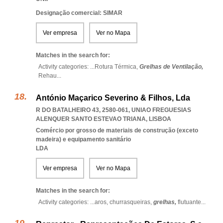
Designação comercial: SIMAR
Ver empresa
Ver no Mapa
Matches in the search for:
Activity categories: ...
Rotura Térmica,
Grelhas de Ventilação,
Rehau
...
António Maçarico Severino & Filhos, Lda
R DO BATALHEIRO 43, 2580-061
,
UNIAO FREGUESIAS
ALENQUER SANTO ESTEVAO TRIANA
,
LISBOA
Comércio por grosso de materiais de construção (exceto
madeira) e equipamento sanitário
LDA
Ver empresa
Ver no Mapa
Matches in the search for:
Activity categories: ...
aros,
churrasqueiras,
grelhas,
flutuante
...