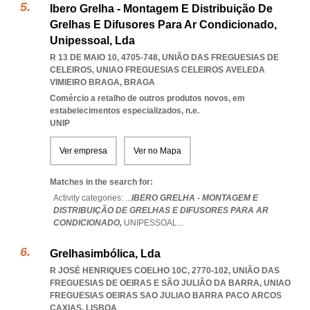
Ibero Grelha - Montagem E Distribuição De
Grelhas E Difusores Para Ar Condicionado,
Unipessoal, Lda
R 13 DE MAIO 10, 4705-748, UNIÃO DAS FREGUESIAS DE
CELEIROS
,
UNIAO FREGUESIAS CELEIROS AVELEDA
VIMIEIRO BRAGA
,
BRAGA
Comércio a retalho de outros produtos novos, em
estabelecimentos especializados, n.e.
UNIP
Ver empresa
Ver no Mapa
Matches in the search for:
Activity categories: ...
IBERO GRELHA - MONTAGEM E
DISTRIBUIÇÃO DE GRELHAS E DIFUSORES PARA AR
CONDICIONADO,
UNIPESSOAL
...
Grelhasimbólica, Lda
R JOSÉ HENRIQUES COELHO 10C, 2770-102, UNIÃO DAS
FREGUESIAS DE OEIRAS E SÃO JULIÃO DA BARRA
,
UNIAO
FREGUESIAS OEIRAS SAO JULIAO BARRA PACO ARCOS
CAXIAS
,
LISBOA