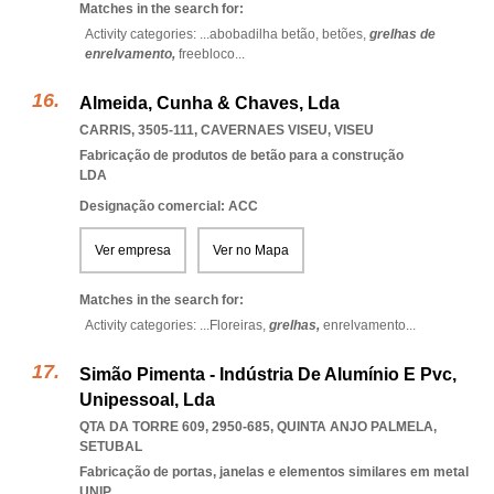
Matches in the search for:
Activity categories: ...
abobadilha betão,
betões,
grelhas de
enrelvamento,
freebloco
...
Almeida, Cunha & Chaves, Lda
CARRIS, 3505-111
,
CAVERNAES VISEU
,
VISEU
Fabricação de produtos de betão para a construção
LDA
Designação comercial: ACC
Ver empresa
Ver no Mapa
Matches in the search for:
Activity categories: ...
Floreiras,
grelhas,
enrelvamento
...
Simão Pimenta - Indústria De Alumínio E Pvc,
Unipessoal, Lda
QTA DA TORRE 609, 2950-685
,
QUINTA ANJO PALMELA
,
SETUBAL
Fabricação de portas, janelas e elementos similares em metal
UNIP