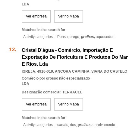
LDA
Ver empresa
Ver no Mapa
Matches in the search for:
Activity categories: ...
Ponsa,
prego,
grelhas,
aquecedor
...
Cristal D'água - Comércio, Importação E
Exportação De Floricultura E Produtos Do Mar
E Rios, Lda
IGREJA, 4910-019
,
ANCORA CAMINHA
,
VIANA DO CASTELO
Comércio por grosso não especializado
LDA
Designação comercial: TERRACEL
Ver empresa
Ver no Mapa
Matches in the search for:
Activity categories: ...
canais,
rios,
grelhas,
enrelvamento
...