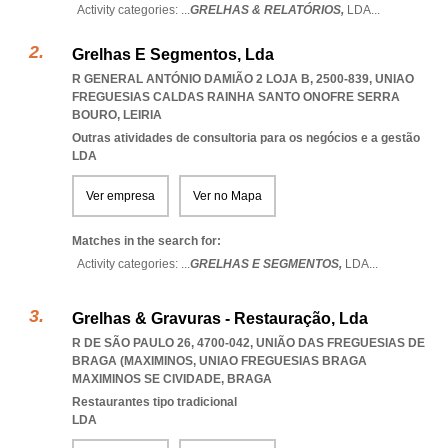
Activity categories: ...
GRELHAS & RELATÓRIOS,
LDA
...
Grelhas E Segmentos, Lda
R GENERAL ANTÓNIO DAMIÃO 2 LOJA B, 2500-839
,
UNIAO
FREGUESIAS CALDAS RAINHA SANTO ONOFRE SERRA
BOURO
,
LEIRIA
Outras atividades de consultoria para os negócios e a gestão
LDA
Ver empresa
Ver no Mapa
Matches in the search for:
Activity categories: ...
GRELHAS E SEGMENTOS,
LDA
...
Grelhas & Gravuras - Restauração, Lda
R DE SÃO PAULO 26, 4700-042, UNIÃO DAS FREGUESIAS DE
BRAGA (MAXIMINOS
,
UNIAO FREGUESIAS BRAGA
MAXIMINOS SE CIVIDADE
,
BRAGA
Restaurantes tipo tradicional
LDA