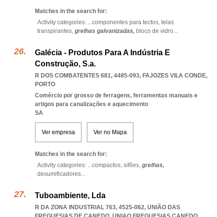
Matches in the search for:
Activity categories: ...
componentes para tectos,
telas
transpirantes,
grelhas galvanizadas,
bloco de vidro
...
Galécia - Produtos Para A Indústria E
Construção, S.a.
R DOS COMBATENTES 681, 4485-093
,
FAJOZES VILA CONDE
,
PORTO
Comércio por grosso de ferragens, ferramentas manuais e
artigos para canalizações e aquecimento
SA
Ver empresa
Ver no Mapa
Matches in the search for:
Activity categories: ...
compactos,
sifões,
grelhas,
desumificadores
...
Tuboambiente, Lda
R DA ZONA INDUSTRIAL 763, 4525-062, UNIÃO DAS
FREGUESIAS DE CANEDO
,
UNIAO FREGUESIAS CANEDO