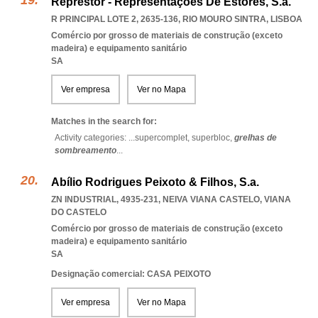
Represtor - Representações De Estores, S.a.
R PRINCIPAL LOTE 2, 2635-136
,
RIO MOURO SINTRA
,
LISBOA
Comércio por grosso de materiais de construção (exceto
madeira) e equipamento sanitário
SA
Ver empresa
Ver no Mapa
Matches in the search for:
Activity categories: ...
supercomplet,
superbloc,
grelhas de
sombreamento
...
Abílio Rodrigues Peixoto & Filhos, S.a.
ZN INDUSTRIAL, 4935-231
,
NEIVA VIANA CASTELO
,
VIANA
DO CASTELO
Comércio por grosso de materiais de construção (exceto
madeira) e equipamento sanitário
SA
Designação comercial: CASA PEIXOTO
Ver empresa
Ver no Mapa