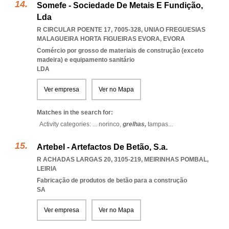
Somefe - Sociedade De Metais E Fundição,
Lda
R CIRCULAR POENTE 17, 7005-328
,
UNIAO FREGUESIAS
MALAGUEIRA HORTA FIGUEIRAS EVORA
,
EVORA
Comércio por grosso de materiais de construção (exceto
madeira) e equipamento sanitário
LDA
Ver empresa
Ver no Mapa
Matches in the search for:
Activity categories: ...
norinco,
grelhas,
tampas
...
Artebel - Artefactos De Betão, S.a.
R ACHADAS LARGAS 20, 3105-219
,
MEIRINHAS POMBAL
,
LEIRIA
Fabricação de produtos de betão para a construção
SA
Ver empresa
Ver no Mapa