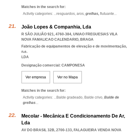
Matches in the search for:
Activity categories: ...
resguardos,
aros,
grelhas,
flutuante
...
João Lopes & Companhia, Lda
R SÃO JULIÃO 921, 4760-384
,
UNIAO FREGUESIAS VILA
NOVA FAMALICAO CALENDARIO
,
BRAGA
Fabricação de equipamentos de elevação e de movimentação,
n.e.
LDA
Designação comercial: CAMPONESA
Ver empresa
Ver no Mapa
Matches in the search for:
Activity categories: ...
Balde gradeado,
Balde crivo,
Balde de
grelhas
...
Mecolar - Mecânica E Condicionamento De Ar,
Lda
AV DO BRASIL 32B, 2700-133
,
FALAGUEIRA VENDA NOVA