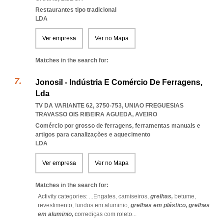
Restaurantes tipo tradicional
LDA
Ver empresa
Ver no Mapa
Matches in the search for:
Jonosil - Indústria E Comércio De Ferragens,
Lda
TV DA VARIANTE 62, 3750-753
,
UNIAO FREGUESIAS
TRAVASSO OIS RIBEIRA AGUEDA
,
AVEIRO
Comércio por grosso de ferragens, ferramentas manuais e
artigos para canalizações e aquecimento
LDA
Ver empresa
Ver no Mapa
Matches in the search for:
Activity categories: ...
Engates,
camiseiros,
grelhas,
betume,
revestimento,
fundos em aluminio,
grelhas em plástico,
grelhas
em aluminio,
corrediças com roleto
...