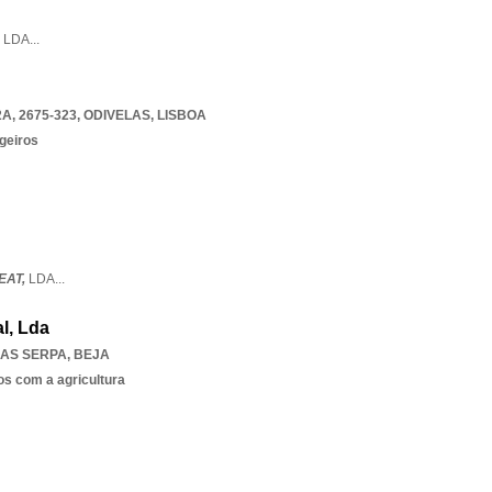
,
LDA
...
, 2675-323
,
ODIVELAS
,
LISBOA
geiros
EAT,
LDA
...
l, Lda
IAS SERPA
,
BEJA
os com a agricultura