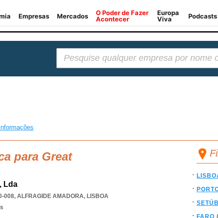
Pesquisar:
informações
F
ca para Great
LISBO
, Lda
PORT
0-008
,
ALFRAGIDE AMADORA
,
LISBOA
SETÚ
os
FARO