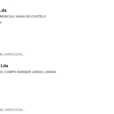
 Lda
 MONCAO
,
VIANA DO CASTELO
os
H,
UNIPESSOAL
...
 Lda
15
,
CAMPO OURIQUE LISBOA
,
LISBOA
T,
UNIPESSOAL
...