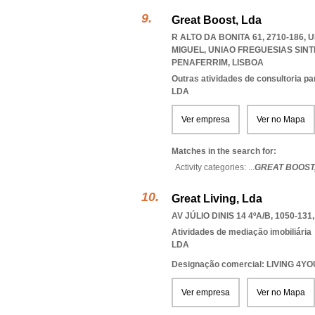
Great Boost, Lda
R ALTO DA BONITA 61, 2710-186,
MIGUEL
,
UNIAO FREGUESIAS SIN
PENAFERRIM
,
LISBOA
Outras atividades de consultoria pa
LDA
Ver empresa
Ver no Mapa
Matches in the search for:
Activity categories: ...
GREAT BOOST
Great Living, Lda
AV JÚLIO DINIS 14 4ºA/B, 1050-131
Atividades de mediação imobiliária
LDA
Designação comercial: LIVING 4YO
Ver empresa
Ver no Mapa