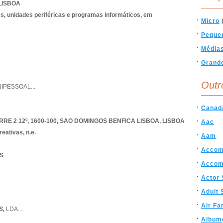
LISBOA
, unidades periféricas e programas informáticos, em
Micro
Peque
Média
Grand
Outr
NIPESSOAL
...
Canad
RE 2 12º, 1600-100
,
SAO DOMINGOS BENFICA LISBOA
,
LISBOA
Aac
eativas, n.e.
Aam
Accom
TS
Accom
Actor
Adult 
Air Fa
S,
LDA
...
Album