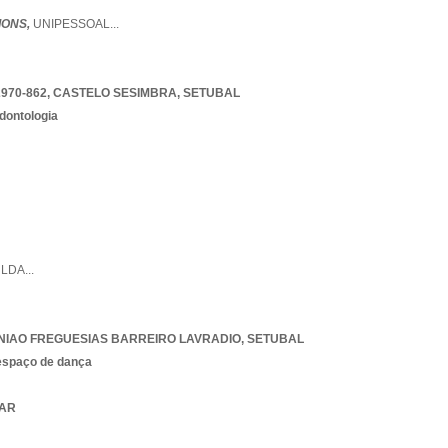
IONS,
UNIPESSOAL
...
970-862
,
CASTELO SESIMBRA
,
SETUBAL
dontologia
,
LDA
...
NIAO FREGUESIAS BARREIRO LAVRADIO
,
SETUBAL
espaço de dança
BAR