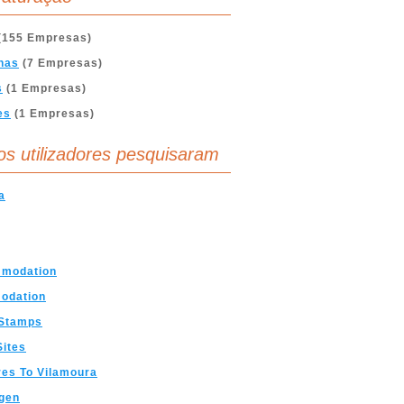
(155 Empresas)
nas
(7 Empresas)
s
(1 Empresas)
es
(1 Empresas)
os utilizadores pesquisaram
a
modation
odation
 Stamps
Sites
res To Vilamoura
gen