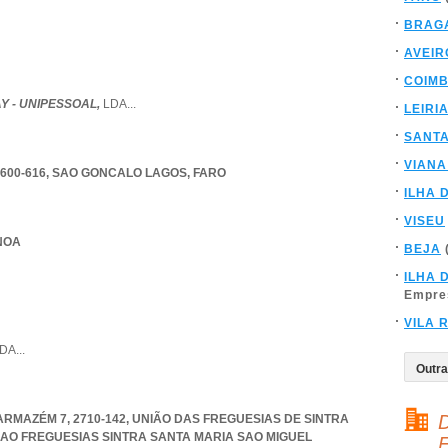
BRAG
AVEIR
COIM
Y - UNIPESSOAL,
LDA
...
LEIRI
SANT
VIANA
600-616
,
SAO GONCALO LAGOS
,
FARO
ILHA 
VISEU
 NOA
BEJA
ILHA 
Empre
VILA 
DA
...
D
RMAZÉM 7, 2710-142, UNIÃO DAS FREGUESIAS DE SINTRA
IAO FREGUESIAS SINTRA SANTA MARIA SAO MIGUEL
F