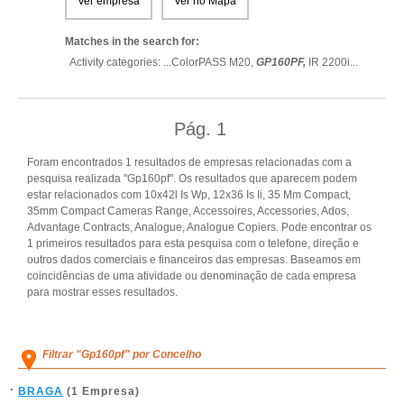
Ver empresa
Ver no Mapa
Matches in the search for:
Activity categories: ...
ColorPASS M20,
GP160PF,
IR 2200i
...
Pág.
1
Foram encontrados 1 resultados de empresas relacionadas com a
pesquisa realizada "Gp160pf". Os resultados que aparecem podem
estar relacionados com 10x42l Is Wp, 12x36 Is Ii, 35 Mm Compact,
35mm Compact Cameras Range, Accessoires, Accessories, Ados,
Advantage Contracts, Analogue, Analogue Copiers. Pode encontrar os
1 primeiros resultados para esta pesquisa com o telefone, direção e
outros dados comerciais e financeiros das empresas. Baseamos em
coincidências de uma atividade ou denominação de cada empresa
para mostrar esses resultados.
Filtrar "Gp160pf" por Concelho
BRAGA
(1 Empresa)