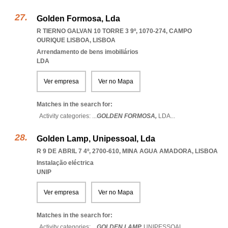
Golden Formosa, Lda
R TIERNO GALVAN 10 TORRE 3 9º, 1070-274
,
CAMPO
OURIQUE LISBOA
,
LISBOA
Arrendamento de bens imobiliários
LDA
Ver empresa
Ver no Mapa
Matches in the search for:
Activity categories: ...
GOLDEN FORMOSA,
LDA
...
Golden Lamp, Unipessoal, Lda
R 9 DE ABRIL 7 4º, 2700-610
,
MINA AGUA AMADORA
,
LISBOA
Instalação eléctrica
UNIP
Ver empresa
Ver no Mapa
Matches in the search for:
Activity categories: ...
GOLDEN LAMP,
UNIPESSOAL
...