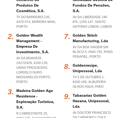
Produtos De
Fundos De Pensões,
Cosmética, S.a.
S.a.
TV DO BARREIRO 135,
AV DA LIBERDADE 190
4470-574
,
MOREIRA MAIA
,
6ºA, 1250-147
,
SANTO
PORTO
ANTONIO LISBOA
,
LISBOA
Golden Wealth
Golden Stitch
Management -
Manufacturing, Lda
Empresa De
AV DA BOA VIAGEM S/N
Investimento, S.a.
BLOCO A, 4560-755
,
RANS
PENAFIEL
,
PORTO
AV DA BOAVISTA
2427/2429, 4100-135
,
Goldenrecipe,
UNIAO FREGUESIAS
Unipessoal, Lda
LORDELO OURO
MASSARELOS PORTO
,
TV 5 DE OUTUBRO 1,
PORTO
8200-196
,
ALBUFEIRA
OLHOS AGUA
,
FARO
Madeira Golden Age
Tabacarias Golden
Residence -
Havana, Unipessoal,
Exploração Turística,
Lda
S.a.
AV DOUTOR FRANCISCO
R CABRESTANTE 25,
SÁ CARNEIRO LOJA 6,