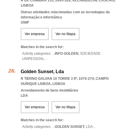
R DE COIMBRA 153, 2645-326
,
ALCABIDECHE CASCAIS
,
LISBOA
Outras atividades relacionadas com as tecnologias da
informação e informática
UNIP
Ver empresa
Ver no Mapa
Matches in the search for:
Activity categories: ...
INFO GOLDEN,
SOCIEDADE
UNIPESSOAL
...
Golden Sunset, Lda
R TIERNO GALVAN 10 TORRE 3 9º, 1070-274
,
CAMPO
OURIQUE LISBOA
,
LISBOA
Arrendamento de bens imobiliários
LDA
Ver empresa
Ver no Mapa
Matches in the search for:
Activity categories: ...
GOLDEN SUNSET,
LDA
...