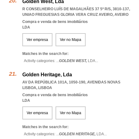
Golden West, Lda
R CONSELHEIRO LUÍS DE MAGALHÃES 37 5º R/S, 3810-137
,
UNIAO FREGUESIAS GLORIA VERA CRUZ AVEIRO
,
AVEIRO
Compra e venda de bens imobiliários
LDA
Ver empresa
Ver no Mapa
Matches in the search for:
Activity categories: ...
GOLDEN WEST,
LDA
...
Golden Heritage, Lda
AV DA REPÚBLICA 101A, 1050-190
,
AVENIDAS NOVAS
LISBOA
,
LISBOA
Compra e venda de bens imobiliários
LDA
Ver empresa
Ver no Mapa
Matches in the search for:
Activity categories: ...
GOLDEN HERITAGE,
LDA
...