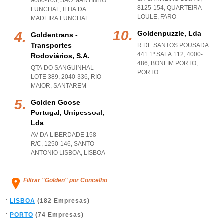
9000-105
,
SAO MARTINHO
8125-154
,
QUARTEIRA
FUNCHAL
,
ILHA DA
LOULE
,
FARO
MADEIRA FUNCHAL
Goldenpuzzle, Lda
Goldentrans -
Transportes
R DE SANTOS POUSADA
441 1º SALA 112, 4000-
Rodoviários, S.a.
486
,
BONFIM PORTO
,
QTA DO SANGUINHAL
PORTO
LOTE 389, 2040-336
,
RIO
MAIOR
,
SANTAREM
Golden Goose
Portugal, Unipessoal,
Lda
AV DA LIBERDADE 158
R/C, 1250-146
,
SANTO
ANTONIO LISBOA
,
LISBOA
Filtrar "Golden" por Concelho
LISBOA
(182 Empresas)
PORTO
(74 Empresas)