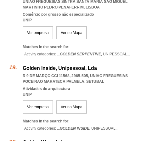
UNIAO FREGUESIAS SINTRA SANTA MARIA SAO MIGUEL
MARTINHO PEDRO PENAFERRIM
,
LISBOA
Comércio por grosso não especializado
UNIP
Ver empresa
Ver no Mapa
Matches in the search for:
Activity categories: ...
GOLDEN SERPENTINE,
UNIPESSOAL
...
Golden Inside, Unipessoal, Lda
R 9 DE MARÇO CCI 11568, 2965-505
,
UNIAO FREGUESIAS
POCEIRAO MARATECA PALMELA
,
SETUBAL
Atividades de arquitectura
UNIP
Ver empresa
Ver no Mapa
Matches in the search for:
Activity categories: ...
GOLDEN INSIDE,
UNIPESSOAL
...