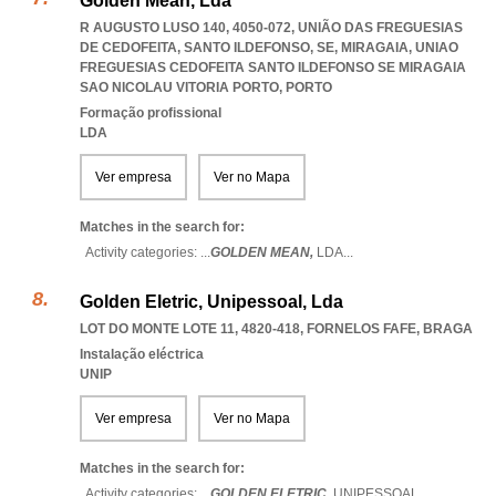
Golden Mean, Lda
R AUGUSTO LUSO 140, 4050-072, UNIÃO DAS FREGUESIAS
DE CEDOFEITA, SANTO ILDEFONSO, SE, MIRAGAIA
,
UNIAO
FREGUESIAS CEDOFEITA SANTO ILDEFONSO SE MIRAGAIA
SAO NICOLAU VITORIA PORTO
,
PORTO
Formação profissional
LDA
Ver empresa
Ver no Mapa
Matches in the search for:
Activity categories: ...
GOLDEN MEAN,
LDA
...
Golden Eletric, Unipessoal, Lda
LOT DO MONTE LOTE 11, 4820-418
,
FORNELOS FAFE
,
BRAGA
Instalação eléctrica
UNIP
Ver empresa
Ver no Mapa
Matches in the search for:
Activity categories: ...
GOLDEN ELETRIC,
UNIPESSOAL
...