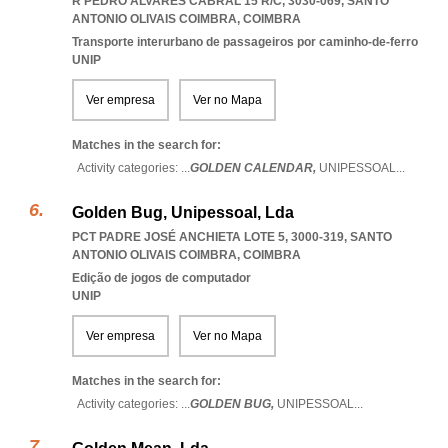
R PEDRO ALVARES CABRAL 15 R/C, 3030-069
,
SANTO
ANTONIO OLIVAIS COIMBRA
,
COIMBRA
Transporte interurbano de passageiros por caminho-de-ferro
UNIP
Ver empresa
Ver no Mapa
Matches in the search for:
Activity categories: ...
GOLDEN CALENDAR,
UNIPESSOAL
...
Golden Bug, Unipessoal, Lda
PCT PADRE JOSÉ ANCHIETA LOTE 5, 3000-319
,
SANTO
ANTONIO OLIVAIS COIMBRA
,
COIMBRA
Edição de jogos de computador
UNIP
Ver empresa
Ver no Mapa
Matches in the search for:
Activity categories: ...
GOLDEN BUG,
UNIPESSOAL
...