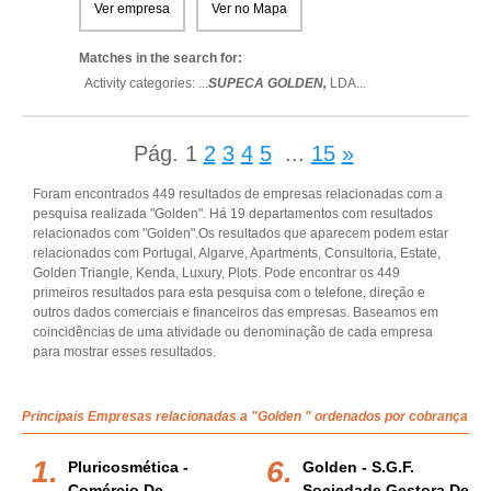
Ver empresa
Ver no Mapa
Matches in the search for:
Activity categories: ...
SUPECA GOLDEN,
LDA
...
Pág.
1
2
3
4
5
...
15
»
Foram encontrados 449 resultados de empresas relacionadas com a
pesquisa realizada "Golden". Há 19 departamentos com resultados
relacionados com "Golden".Os resultados que aparecem podem estar
relacionados com Portugal, Algarve, Apartments, Consultoria, Estate,
Golden Triangle, Kenda, Luxury, Plots. Pode encontrar os 449
primeiros resultados para esta pesquisa com o telefone, direção e
outros dados comerciais e financeiros das empresas. Baseamos em
coincidências de uma atividade ou denominação de cada empresa
para mostrar esses resultados.
Principais Empresas relacionadas a "Golden " ordenados por cobrança
Pluricosmética -
Golden - S.g.f.
Comércio De
Sociedade Gestora De