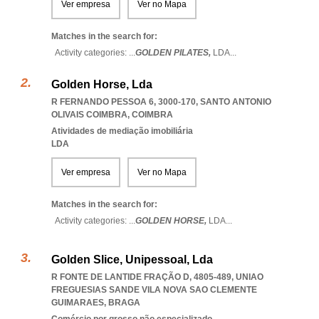
Ver empresa
Ver no Mapa
Matches in the search for:
Activity categories: ...
GOLDEN PILATES,
LDA
...
Golden Horse, Lda
R FERNANDO PESSOA 6, 3000-170
,
SANTO ANTONIO
OLIVAIS COIMBRA
,
COIMBRA
Atividades de mediação imobiliária
LDA
Ver empresa
Ver no Mapa
Matches in the search for:
Activity categories: ...
GOLDEN HORSE,
LDA
...
Golden Slice, Unipessoal, Lda
R FONTE DE LANTIDE FRAÇÃO D, 4805-489
,
UNIAO
FREGUESIAS SANDE VILA NOVA SAO CLEMENTE
GUIMARAES
,
BRAGA