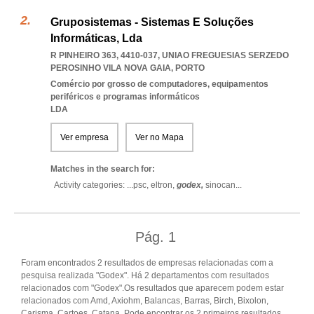
Gruposistemas - Sistemas E Soluções
Informáticas, Lda
R PINHEIRO 363, 4410-037
,
UNIAO FREGUESIAS SERZEDO
PEROSINHO VILA NOVA GAIA
,
PORTO
Comércio por grosso de computadores, equipamentos
periféricos e programas informáticos
LDA
Ver empresa
Ver no Mapa
Matches in the search for:
Activity categories: ...
psc,
eltron,
godex,
sinocan
...
Pág.
1
Foram encontrados 2 resultados de empresas relacionadas com a
pesquisa realizada "Godex". Há 2 departamentos com resultados
relacionados com "Godex".Os resultados que aparecem podem estar
relacionados com Amd, Axiohm, Balancas, Barras, Birch, Bixolon,
Carisma, Cartoes, Catana. Pode encontrar os 2 primeiros resultados