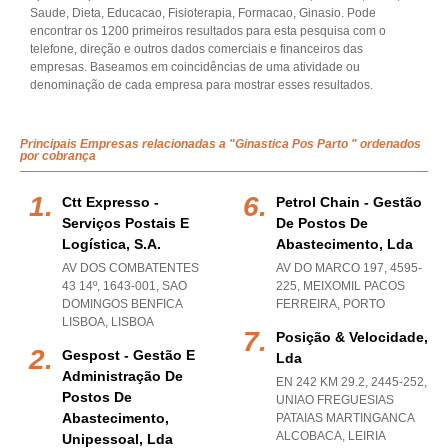
Saude, Dieta, Educacao, Fisioterapia, Formacao, Ginasio. Pode
encontrar os 1200 primeiros resultados para esta pesquisa com o
telefone, direção e outros dados comerciais e financeiros das
empresas. Baseamos em coincidências de uma atividade ou
denominação de cada empresa para mostrar esses resultados.
Principais Empresas relacionadas a "Ginastica Pos Parto " ordenados
por cobrança
Ctt Expresso -
Petrol Chain - Gestão
Serviços Postais E
De Postos De
Logística, S.a.
Abastecimento, Lda
AV DOS COMBATENTES
AV DO MARCO 197, 4595-
43 14º, 1643-001
,
SAO
225
,
MEIXOMIL PACOS
DOMINGOS BENFICA
FERREIRA
,
PORTO
LISBOA
,
LISBOA
Posição & Velocidade,
Gespost - Gestão E
Lda
Administração De
EN 242 KM 29.2, 2445-252
,
Postos De
UNIAO FREGUESIAS
Abastecimento,
PATAIAS MARTINGANCA
ALCOBACA
,
LEIRIA
Unipessoal, Lda