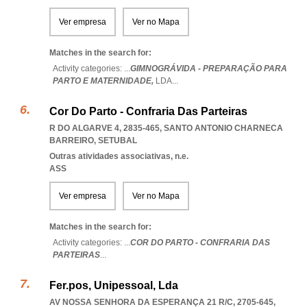
Ver empresa
Ver no Mapa
Matches in the search for:
Activity categories: ...
GIMNOGRÁVIDA - PREPARAÇÃO PARA
PARTO E MATERNIDADE,
LDA
...
Cor Do Parto - Confraria Das Parteiras
R DO ALGARVE 4, 2835-465
,
SANTO ANTONIO CHARNECA
BARREIRO
,
SETUBAL
Outras atividades associativas, n.e.
ASS
Ver empresa
Ver no Mapa
Matches in the search for:
Activity categories: ...
COR DO PARTO - CONFRARIA DAS
PARTEIRAS
...
Fer.pos, Unipessoal, Lda
AV NOSSA SENHORA DA ESPERANÇA 21 R/C, 2705-645
,