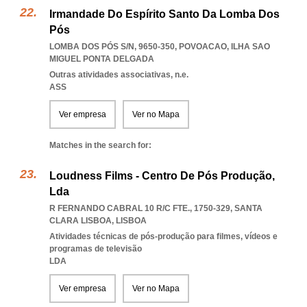
Irmandade Do Espírito Santo Da Lomba Dos
Pós
LOMBA DOS PÓS S/N, 9650-350
,
POVOACAO
,
ILHA SAO
MIGUEL PONTA DELGADA
Outras atividades associativas, n.e.
ASS
Ver empresa
Ver no Mapa
Matches in the search for:
Loudness Films - Centro De Pós Produção,
Lda
R FERNANDO CABRAL 10 R/C FTE., 1750-329
,
SANTA
CLARA LISBOA
,
LISBOA
Atividades técnicas de pós-produção para filmes, vídeos e
programas de televisão
LDA
Ver empresa
Ver no Mapa