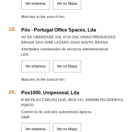
Ver empresa
Ver no Mapa
Matches in the search for:
Pós - Portugal Office Spaces, Lda
AV DA LIBERDADE 318, 4710-250
,
UNIAO FREGUESIAS
BRAGA SAO JOSE LAZARO JOAO SOUTO
,
BRAGA
Atividades combinadas de serviços administrativos
LDA
Ver empresa
Ver no Mapa
Matches in the search for:
Pos1000, Unipessoal, Lda
R NICOLAU COELHO 1545, 4610-741
,
SENDIM FELGUEIRAS
,
PORTO
Comércio de veículos automóveis ligeiros
UNIP
Ver empresa
Ver no Mapa