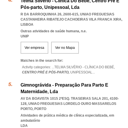
Telma Silvério - Clínica Do Bebé, Centro Pré E
Pós-parto, Unipessoal, Lda
R DA BARROQUINHA 26, 2600-615
,
UNIAO FREGUESIAS
CASTANHEIRA RIBATEJO CACHOEIRAS VILA FRANCA XIRA
,
LISBOA
Outras atividades de saúde humana, n.e.
UNIP
Ver empresa
Ver no Mapa
Matches in the search for:
Activity categories: ...
TELMA SILVÉRIO - CLÍNICA DO BEBÉ,
CENTRO PRÉ E PÓS-PARTO,
UNIPESSOAL
...
Gimnográvida - Preparação Para Parto E
Maternidade, Lda
AV DA BOAVISTA 1015 2ºESQ. TRASEIRAS SALA 201, 4100-
128
,
UNIAO FREGUESIAS LORDELO OURO MASSARELOS
PORTO
,
PORTO
Atividades de prática médica de clínica especializada, em
ambulatório
LDA