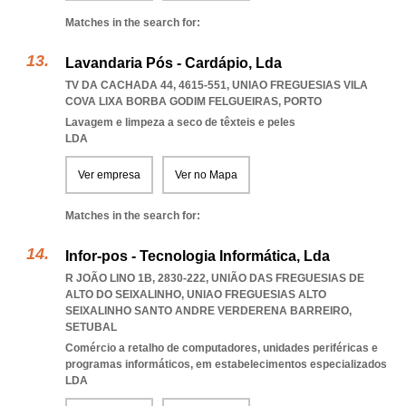
Matches in the search for:
Lavandaria Pós - Cardápio, Lda
TV DA CACHADA 44, 4615-551
,
UNIAO FREGUESIAS VILA
COVA LIXA BORBA GODIM FELGUEIRAS
,
PORTO
Lavagem e limpeza a seco de têxteis e peles
LDA
Ver empresa
Ver no Mapa
Matches in the search for:
Infor-pos - Tecnologia Informática, Lda
R JOÃO LINO 1B, 2830-222, UNIÃO DAS FREGUESIAS DE
ALTO DO SEIXALINHO
,
UNIAO FREGUESIAS ALTO
SEIXALINHO SANTO ANDRE VERDERENA BARREIRO
,
SETUBAL
Comércio a retalho de computadores, unidades periféricas e
programas informáticos, em estabelecimentos especializados
LDA