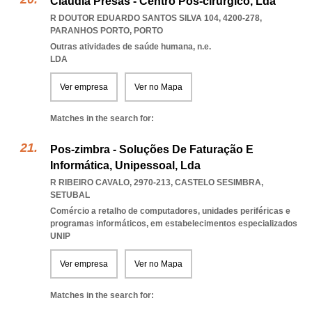
Cláudia Presas - Centro Pós-cirúrgico, Lda
R DOUTOR EDUARDO SANTOS SILVA 104, 4200-278
,
PARANHOS PORTO
,
PORTO
Outras atividades de saúde humana, n.e.
LDA
Ver empresa
Ver no Mapa
Matches in the search for:
Pos-zimbra - Soluções De Faturação E
Informática, Unipessoal, Lda
R RIBEIRO CAVALO, 2970-213
,
CASTELO SESIMBRA
,
SETUBAL
Comércio a retalho de computadores, unidades periféricas e
programas informáticos, em estabelecimentos especializados
UNIP
Ver empresa
Ver no Mapa
Matches in the search for: