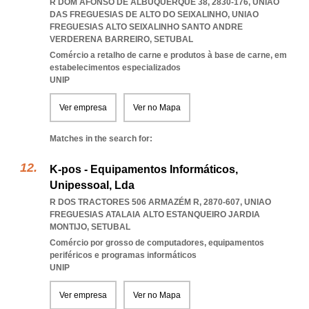
R DOM AFONSO DE ALBUQUERQUE 38, 2830-176, UNIÃO
DAS FREGUESIAS DE ALTO DO SEIXALINHO
,
UNIAO
FREGUESIAS ALTO SEIXALINHO SANTO ANDRE
VERDERENA BARREIRO
,
SETUBAL
Comércio a retalho de carne e produtos à base de carne, em
estabelecimentos especializados
UNIP
Ver empresa
Ver no Mapa
Matches in the search for:
K-pos - Equipamentos Informáticos,
Unipessoal, Lda
R DOS TRACTORES 506 ARMAZÉM R, 2870-607
,
UNIAO
FREGUESIAS ATALAIA ALTO ESTANQUEIRO JARDIA
MONTIJO
,
SETUBAL
Comércio por grosso de computadores, equipamentos
periféricos e programas informáticos
UNIP
Ver empresa
Ver no Mapa