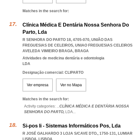
Matches in the search for:
Clínica Médica E Dentária Nossa Senhora Do
Parto, Lda
R SENHORA DO PARTO 18, 4705-070, UNIÃO DAS
FREGUESIAS DE CELEIROS
,
UNIAO FREGUESIAS CELEIROS
AVELEDA VIMIEIRO BRAGA
,
BRAGA
Atividades de medicina dentária e odontologia
LDA
Designação comercial: CLIPARTO
Ver empresa
Ver no Mapa
Matches in the search for:
Activity categories: ...
CLÍNICA MÉDICA E DENTÁRIA NOSSA
SENHORA DO PARTO,
LDA
...
Si-pos Ii - Sistemas Informáticos Pos, Lda
R JOSÉ GALHARDO 3 LOJA S/CAVE DTO., 1750-131
,
LUMIAR
LISBOA
,
LISBOA