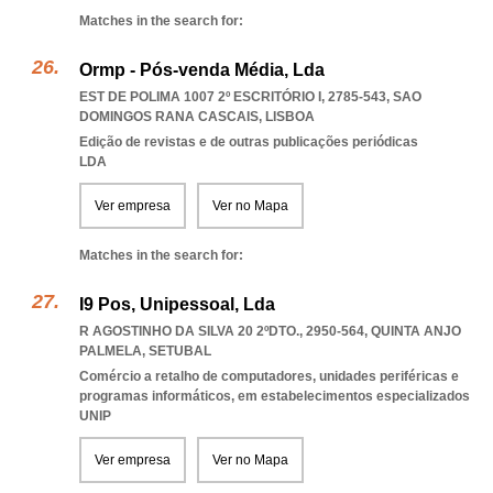
Matches in the search for:
Ormp - Pós-venda Média, Lda
EST DE POLIMA 1007 2º ESCRITÓRIO I, 2785-543
,
SAO
DOMINGOS RANA CASCAIS
,
LISBOA
Edição de revistas e de outras publicações periódicas
LDA
Ver empresa
Ver no Mapa
Matches in the search for:
I9 Pos, Unipessoal, Lda
R AGOSTINHO DA SILVA 20 2ºDTO., 2950-564
,
QUINTA ANJO
PALMELA
,
SETUBAL
Comércio a retalho de computadores, unidades periféricas e
programas informáticos, em estabelecimentos especializados
UNIP
Ver empresa
Ver no Mapa