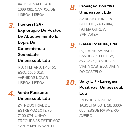
AV JOSÉ MALHOA 16,
Inovação Positiva,
1099-091
,
CAMPOLIDE
Unipessoal, Lda
LISBOA
,
LISBOA
AV BEATO NUNO 15
Fuelgest 24 -
BLOCO C, 2495-304
,
FATIMA OUREM
,
Exploração De Postos
SANTAREM
De Abastecimento E
Lojas De
Green Posture, Lda
Conveniência -
PQ EMPRESARIAL DE
Sociedade
LANHESES LOTE 5A,
Unipessoal, Lda
4925-424
,
LANHESES
VIANA CASTELO
,
VIANA
R ARTILHARIA 1 46 R/C
DO CASTELO
ESQ., 1070-013
,
AVENIDAS NOVAS
Salty E + - Energias
LISBOA
,
LISBOA
Positivas, Unipessoal,
Verde Possante,
Lda
Unipessoal, Lda
ZN INDUSTRIAL DA
ZN INDUSTRIAL DE
TABOEIRA LOTE 18, 3800-
ESTREMOZ LOTE 70,
055
,
ESGUEIRA AVEIRO
,
7100-074
,
UNIAO
AVEIRO
FREGUESIAS ESTREMOZ
SANTA MARIA SANTO