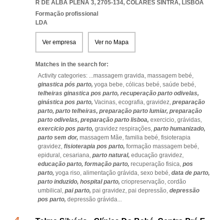
R DE ALBA PLENA 3, 2705-134
,
COLARES SINTRA
,
LISBOA
Formação profissional
LDA
Ver empresa
Ver no Mapa
Matches in the search for:
Activity categories: ...
massagem gravida,
massagem bebé,
ginastica pós parto,
yoga bebe,
cólicas bebé,
saúde bebé,
telheiras ginastica pos parto,
recuperação parto odivelas,
ginástica pos parto,
Vacinas,
ecografia,
gravidez,
preparação
parto,
parto telheiras,
preparação parto lumiar,
preparação
parto odivelas,
preparação parto lisboa,
exercicio,
grávidas,
exercicio pos parto,
gravidez respirações,
parto humanizado,
parto sem dor,
massagem Mãe,
familia bebé,
fisioterapia
gravidez,
fisioterapia pos parto,
formação massagem bebé,
epidural,
cesariana,
parto natural,
educação gravidez,
educação parto,
formação parto,
recuperação fisica,
pos
parto,
yoga riso,
alimentação grávida,
sexo bebé,
data de parto,
parto induzido,
hospital parto,
criopreservação,
cordão
umbilical,
pai parto,
pai gravidez,
pai depressão,
depressão
pos parto,
depressão grávida
...