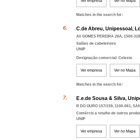
Ver empresa
Ver no Mapa
Matches in the search for:
C.de Abreu, Unipessoal, L
AV GOMES PEREIRA 28A, 1500-32
Salões de cabeleireiro
UNIP
Designação comercial: Celeste
Ver empresa
Ver no Mapa
Matches in the search for:
E.e.de Sousa & Silva, Unip
R DO OURO 157/159, 1100-061
,
SAN
Comércio a retalho de outros produ
UNIP
Ver empresa
Ver no Mapa