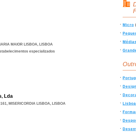
D
F
Micro
Peque
Média
ARIA MAIOR LISBOA
,
LISBOA
Grand
estabelecimentos especializados
Outr
Portug
Desig
Decor
s, Lda
-161
,
MISERICORDIA LISBOA
,
LISBOA
Lisboa
Forma
Despo
Desen