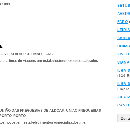
 afins
SETÚ
AVEIR
FARO
LEIRI
SANT
COIM
da
0-021
,
ALVOR PORTIMAO
,
FARO
VISEU
a e artigos de viagem, em estabelecimentos especializados
VIANA
ILHA 
(630 
ILHA 
Empre
VILA 
CAST
7, UNIÃO DAS FREGUESIAS DE ALDOAR
,
UNIAO FREGUESIAS
 PORTO
,
PORTO
tos novos, em estabelecimentos especializados, n.e.