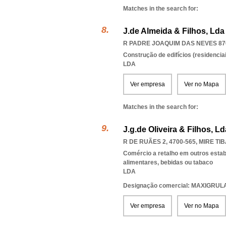
Matches in the search for:
J.de Almeida & Filhos, Lda
R PADRE JOAQUIM DAS NEVES 870
Construção de edifícios (residenciai
LDA
Ver empresa
Ver no Mapa
Matches in the search for:
J.g.de Oliveira & Filhos, Ld
R DE RUÃES 2, 4700-565
,
MIRE TI
Comércio a retalho em outros esta
alimentares, bebidas ou tabaco
LDA
Designação comercial: MAXIGRUL
Ver empresa
Ver no Mapa