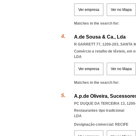
Ver empresa
Ver no Mapa
Matches in the search for:
A.de Sousa & Ca., Lda
R GARRETT 77, 1200-203
,
SANTA M
Comércio a retalho de têxteis, em 
LDA
Ver empresa
Ver no Mapa
Matches in the search for:
A.p.de Oliveira, Sucessore
PC DUQUE DA TERCEIRA 13, 1200
Restaurantes tipo tradicional
LDA
Designação comercial: RECIFE