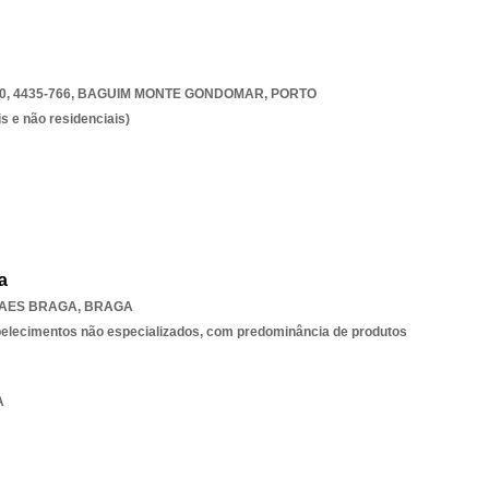
, 4435-766
,
BAGUIM MONTE GONDOMAR
,
PORTO
s e não residenciais)
a
BAES BRAGA
,
BRAGA
belecimentos não especializados, com predominância de produtos
A