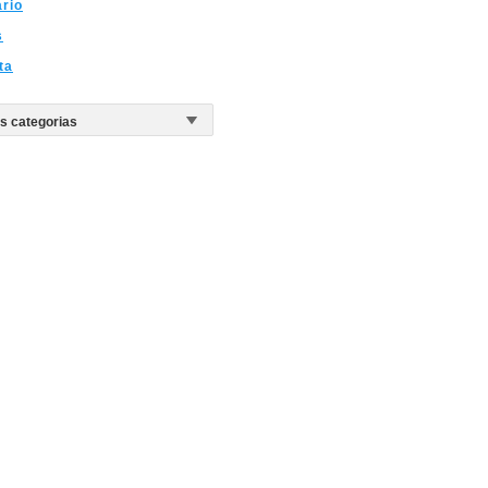
ario
s
ta