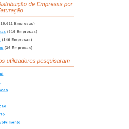
istribuição de Empresas por
aturação
(16.611 Empresas)
nas
(616 Empresas)
s
(146 Empresas)
es
(36 Empresas)
os utilizadores pesquisaram
al
n
acao
cao
rto
volvimento