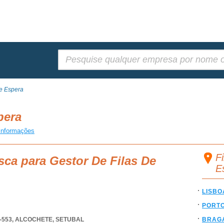
Pesquisar:
De Espera
spera
informações
F
sca para Gestor De Filas De
E
LISBO
PORT
-553
,
ALCOCHETE
,
SETUBAL
BRAG