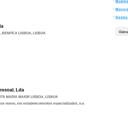
Mobili
Movei
Dentis
da
8
,
BENFICA LISBOA
,
LISBOA
essoal, Lda
TA MARIA MAIOR LISBOA
,
LISBOA
tos novos, em estabelecimentos especializados, n.e.