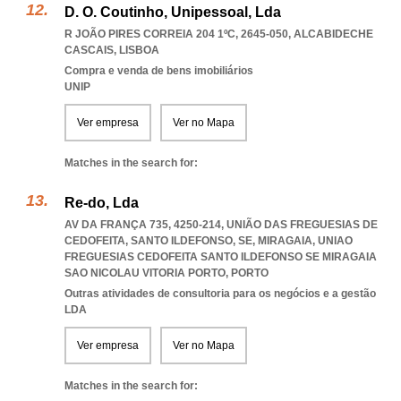
D. O. Coutinho, Unipessoal, Lda
R JOÃO PIRES CORREIA 204 1ºC, 2645-050
,
ALCABIDECHE
CASCAIS
,
LISBOA
Compra e venda de bens imobiliários
UNIP
Ver empresa
Ver no Mapa
Matches in the search for:
Re-do, Lda
AV DA FRANÇA 735, 4250-214, UNIÃO DAS FREGUESIAS DE
CEDOFEITA, SANTO ILDEFONSO, SE, MIRAGAIA
,
UNIAO
FREGUESIAS CEDOFEITA SANTO ILDEFONSO SE MIRAGAIA
SAO NICOLAU VITORIA PORTO
,
PORTO
Outras atividades de consultoria para os negócios e a gestão
LDA
Ver empresa
Ver no Mapa
Matches in the search for: