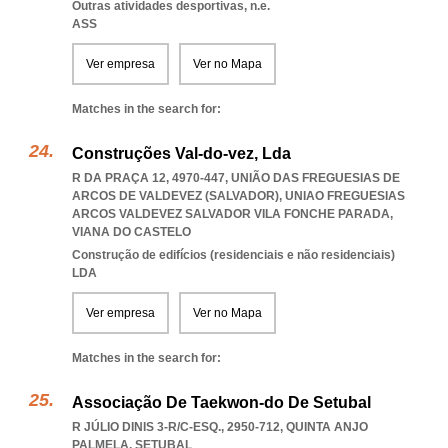
Outras atividades desportivas, n.e.
ASS
Ver empresa
Ver no Mapa
Matches in the search for:
Construções Val-do-vez, Lda
R DA PRAÇA 12, 4970-447, UNIÃO DAS FREGUESIAS DE
ARCOS DE VALDEVEZ (SALVADOR)
,
UNIAO FREGUESIAS
ARCOS VALDEVEZ SALVADOR VILA FONCHE PARADA
,
VIANA DO CASTELO
Construção de edifícios (residenciais e não residenciais)
LDA
Ver empresa
Ver no Mapa
Matches in the search for:
Associação De Taekwon-do De Setubal
R JÚLIO DINIS 3-R/C-ESQ., 2950-712
,
QUINTA ANJO
PALMELA
,
SETUBAL