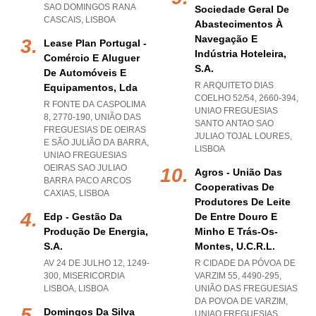
SAO DOMINGOS RANA
Sociedade Geral De
CASCAIS
,
LISBOA
Abastecimentos À
Navegação E
Lease Plan Portugal -
Indústria Hoteleira,
Comércio E Aluguer
S.a.
De Automóveis E
R ARQUITETO DIAS
Equipamentos, Lda
COELHO 52/54, 2660-394
,
R FONTE DA CASPOLIMA
UNIAO FREGUESIAS
8, 2770-190, UNIÃO DAS
SANTO ANTAO SAO
FREGUESIAS DE OEIRAS
JULIAO TOJAL LOURES
,
E SÃO JULIÃO DA BARRA
,
LISBOA
UNIAO FREGUESIAS
OEIRAS SAO JULIAO
Agros - União Das
BARRA PACO ARCOS
Cooperativas De
CAXIAS
,
LISBOA
Produtores De Leite
Edp - Gestão Da
De Entre Douro E
Produção De Energia,
Minho E Trás-Os-
S.a.
Montes, U.c.r.l.
AV 24 DE JULHO 12, 1249-
R CIDADE DA PÓVOA DE
300
,
MISERICORDIA
VARZIM 55, 4490-295,
LISBOA
,
LISBOA
UNIÃO DAS FREGUESIAS
DA POVOA DE VARZIM
,
Domingos Da Silva
UNIAO FREGUESIAS