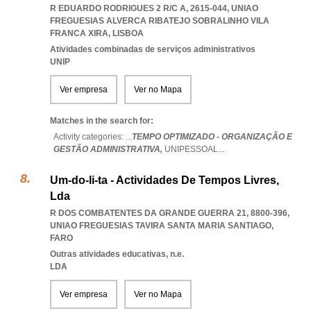
R EDUARDO RODRIGUES 2 R/C A, 2615-044
,
UNIAO
FREGUESIAS ALVERCA RIBATEJO SOBRALINHO VILA
FRANCA XIRA
,
LISBOA
Atividades combinadas de serviços administrativos
UNIP
Ver empresa
Ver no Mapa
Matches in the search for:
Activity categories: ...
TEMPO OPTIMIZADO - ORGANIZAÇÃO E
GESTÃO ADMINISTRATIVA,
UNIPESSOAL
...
Um-do-li-ta - Actividades De Tempos Livres,
Lda
R DOS COMBATENTES DA GRANDE GUERRA 21, 8800-396
,
UNIAO FREGUESIAS TAVIRA SANTA MARIA SANTIAGO
,
FARO
Outras atividades educativas, n.e.
LDA
Ver empresa
Ver no Mapa