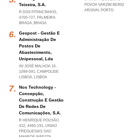
Teixeira, S.a.
POVOA VARZIM BEIRIZ
ARGIVAI
,
PORTO
R DOS PITANCINHOS,
4700-727
,
PALMEIRA
BRAGA
,
BRAGA
Gespost - Gestão E
Administração De
Postos De
Abastecimento,
Unipessoal, Lda
AV JOSÉ MALHOA 16,
1099-091
,
CAMPOLIDE
LISBOA
,
LISBOA
Nos Technology -
Concepção,
Construção E Gestão
De Redes De
Comunicações, S.a.
R HENRIQUE POUSÃO
432, 4460-191
,
UNIAO
FREGUESIAS SAO
MAMEDE INFESTA