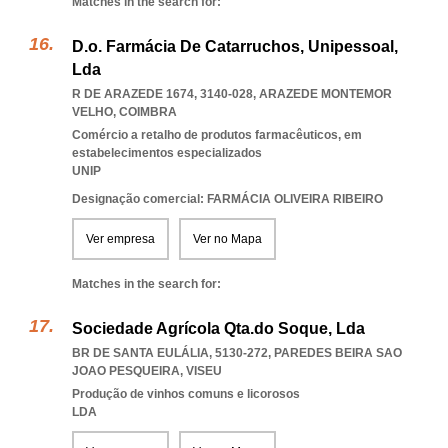
Matches in the search for:
D.o. Farmácia De Catarruchos, Unipessoal,
Lda
R DE ARAZEDE 1674, 3140-028
,
ARAZEDE MONTEMOR
VELHO
,
COIMBRA
Comércio a retalho de produtos farmacêuticos, em
estabelecimentos especializados
UNIP
Designação comercial: FARMÁCIA OLIVEIRA RIBEIRO
Ver empresa
Ver no Mapa
Matches in the search for:
Sociedade Agrícola Qta.do Soque, Lda
BR DE SANTA EULÁLIA, 5130-272
,
PAREDES BEIRA SAO
JOAO PESQUEIRA
,
VISEU
Produção de vinhos comuns e licorosos
LDA