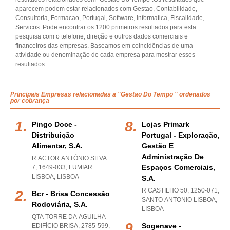
aparecem podem estar relacionados com Gestao, Contabilidade,
Consultoria, Formacao, Portugal, Software, Informatica, Fiscalidade,
Servicos. Pode encontrar os 1200 primeiros resultados para esta
pesquisa com o telefone, direção e outros dados comerciais e
financeiros das empresas. Baseamos em coincidências de uma
atividade ou denominação de cada empresa para mostrar esses
resultados.
Principais Empresas relacionadas a "Gestao Do Tempo " ordenados
por cobrança
Pingo Doce -
Lojas Primark
Distribuição
Portugal - Exploração,
Alimentar, S.a.
Gestão E
Administração De
R ACTOR ANTÓNIO SILVA
Espaços Comerciais,
7, 1649-033
,
LUMIAR
LISBOA
,
LISBOA
S.a.
R CASTILHO 50, 1250-071
,
Bcr - Brisa Concessão
SANTO ANTONIO LISBOA
,
Rodoviária, S.a.
LISBOA
QTA TORRE DA AGUILHA
Sogenave -
EDIFÍCIO BRISA, 2785-599
,