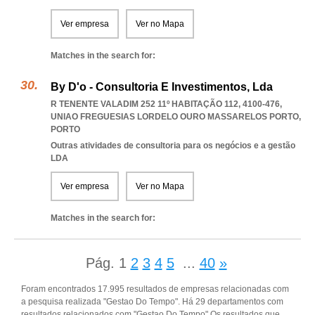
Ver empresa
Ver no Mapa
Matches in the search for:
By D'o - Consultoria E Investimentos, Lda
R TENENTE VALADIM 252 11º HABITAÇÃO 112, 4100-476
,
UNIAO FREGUESIAS LORDELO OURO MASSARELOS PORTO
,
PORTO
Outras atividades de consultoria para os negócios e a gestão
LDA
Ver empresa
Ver no Mapa
Matches in the search for:
Pág.
1
2
3
4
5
...
40
»
Foram encontrados 17.995 resultados de empresas relacionadas com
a pesquisa realizada "Gestao Do Tempo". Há 29 departamentos com
resultados relacionados com "Gestao Do Tempo".Os resultados que