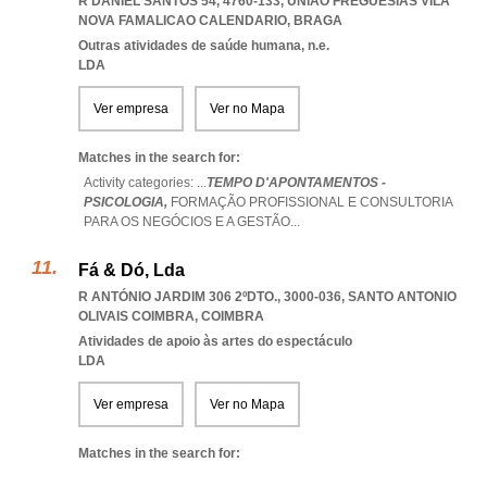
R DANIEL SANTOS 54, 4760-133
,
UNIAO FREGUESIAS VILA
NOVA FAMALICAO CALENDARIO
,
BRAGA
Outras atividades de saúde humana, n.e.
LDA
Ver empresa
Ver no Mapa
Matches in the search for:
Activity categories: ...
TEMPO D'APONTAMENTOS -
PSICOLOGIA,
FORMAÇÃO PROFISSIONAL E CONSULTORIA
PARA OS NEGÓCIOS E A GESTÃO
...
Fá & Dó, Lda
R ANTÓNIO JARDIM 306 2ºDTO., 3000-036
,
SANTO ANTONIO
OLIVAIS COIMBRA
,
COIMBRA
Atividades de apoio às artes do espectáculo
LDA
Ver empresa
Ver no Mapa
Matches in the search for: