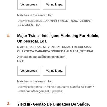
Ver empresa
Ver no Mapa
Matches in the search for:
Activity categories: ...
HARVEST YIELD - MANAGEMENT
SERVICES,
LDA
...
Major Twins - Intelligent Marketing For Hotels,
Unipessoal, Lda
R ABEL SALAZAR 60, 2820-021
,
UNIAO FREGUESIAS
CHARNECA CAPARICA SOBREDA ALMADA
,
SETUBAL
Atividades das agências de viagem
UNIP
Ver empresa
Ver no Mapa
Matches in the search for:
Activity categories: ...
Online Stop Sales,
Gestão de Yield Y
Revenue Management,
Splendia
...
Yield Iii - Gestão De Unidades De Saúde,