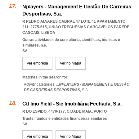
Nplayers - Management E Gestão De Carreiras
Desportivas, S.a.
R PEDRO ALVARES CABRAL 47 LOTE 41 APARTAMENTO
211, 2775-615
,
UNIAO FREGUESIAS CARCAVELOS PAREDE
CASCAIS
,
LISBOA
Outras atividades de consultoria, científicas, técnicas e
similares, n.e.
SA
Ver empresa
Ver no Mapa
Matches in the search for:
Activity categories: ...
NPLAYERS - MANAGEMENT E GESTÃO
DE CARREIRAS DESPORTIVAS,
S.A.
...
Ctt Imo Yield - Sic Imobiliária Fechada, S.a.
R DO ESPIDO, 4470-177
,
CIDADE MAIA
,
PORTO
Trusts, fundos e entidades financeiras similares
SA
Ver empresa
Ver no Mapa