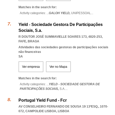
Matches in the search for:
Activity categories: ...
GALOH YIELD,
UNIPESSOAL
...
Yield - Sociedade Gestora De Participações
Sociais, S.a.
R DOUTOR JOSÉ SUMMAVIELLE SOARES 173, 4820-253
,
FAFE
,
BRAGA
Atividades das sociedades gestoras de participações sociais
não financeiras
SA
Ver empresa
Ver no Mapa
Matches in the search for:
Activity categories: ...
YIELD - SOCIEDADE GESTORA DE
PARTICIPAÇÕES SOCIAIS,
S.A.
...
Portugal Yield Fund - Fcr
AV CONSELHEIRO FERNANDO DE SOUSA 19 13ºESQ., 1070-
072
,
CAMPOLIDE LISBOA
,
LISBOA