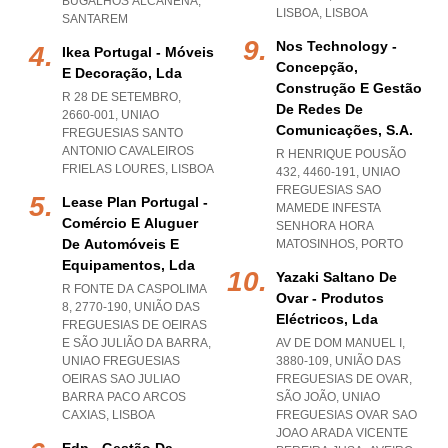
BUGALHOS ALCANENA
,
LISBOA
,
LISBOA
SANTAREM
Nos Technology -
Ikea Portugal - Móveis
Concepção,
E Decoração, Lda
Construção E Gestão
R 28 DE SETEMBRO,
De Redes De
2660-001
,
UNIAO
Comunicações, S.a.
FREGUESIAS SANTO
ANTONIO CAVALEIROS
R HENRIQUE POUSÃO
FRIELAS LOURES
,
LISBOA
432, 4460-191
,
UNIAO
FREGUESIAS SAO
Lease Plan Portugal -
MAMEDE INFESTA
Comércio E Aluguer
SENHORA HORA
De Automóveis E
MATOSINHOS
,
PORTO
Equipamentos, Lda
Yazaki Saltano De
R FONTE DA CASPOLIMA
Ovar - Produtos
8, 2770-190, UNIÃO DAS
Eléctricos, Lda
FREGUESIAS DE OEIRAS
E SÃO JULIÃO DA BARRA
,
AV DE DOM MANUEL I,
UNIAO FREGUESIAS
3880-109, UNIÃO DAS
OEIRAS SAO JULIAO
FREGUESIAS DE OVAR,
BARRA PACO ARCOS
SÃO JOÃO
,
UNIAO
CAXIAS
,
LISBOA
FREGUESIAS OVAR SAO
JOAO ARADA VICENTE