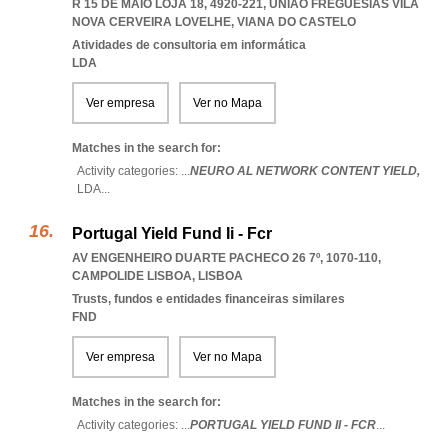
R 15 DE MAIO LOJA 18, 4920-221
,
UNIAO FREGUESIAS VILA
NOVA CERVEIRA LOVELHE
,
VIANA DO CASTELO
Atividades de consultoria em informática
LDA
Ver empresa
Ver no Mapa
Matches in the search for:
Activity categories: ...
NEURO AL NETWORK CONTENT YIELD,
LDA
...
Portugal Yield Fund Ii - Fcr
AV ENGENHEIRO DUARTE PACHECO 26 7º, 1070-110
,
CAMPOLIDE LISBOA
,
LISBOA
Trusts, fundos e entidades financeiras similares
FND
Ver empresa
Ver no Mapa
Matches in the search for:
Activity categories: ...
PORTUGAL YIELD FUND II - FCR
...