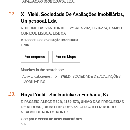
AVALIAÇÃO IMOBILIÁRIA,
LDA
...
X - Yield, Sociedade De Avaliações Imobiliárias,
Unipessoal, Lda
R TIERNO GALVAN TORRE 3 7º SALA 702, 1070-274
,
CAMPO
OURIQUE LISBOA
,
LISBOA
Atividades de avaliação imobiliária
UNIP
Ver empresa
Ver no Mapa
Matches in the search for:
Activity categories: ...
X - YIELD,
SOCIEDADE DE AVALIAÇÕES
IMOBILIÁRIAS
...
Royal Yield - Sic Imobiliária Fechada, S.a.
R PASSEIO ALEGRE 528, 4150-573, UNIÃO DAS FREGUESIAS
DE ALDOAR
,
UNIAO FREGUESIAS ALDOAR FOZ DOURO
NEVOGILDE PORTO
,
PORTO
Compra e venda de bens imobiliários
SA