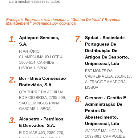
para mostrar esses resultados.
Principais Empresas relacionadas a "Gestao De Yield Y Revenue
Management " ordenados por cobrança
Aptivport Services,
Spdad - Sociedade
S.a.
Portuguesa De
Distribuição De
R ANTÓNIO
Artigos De Desporto,
CHAMPALIMAUD LOTE 4,
1600-514
,
CARNIDE
Unipessoal, Lda
LISBOA
,
LISBOA
EST MONTE DA
CABREIRA 1/1A, 2610-017
,
Bcr - Brisa Concessão
ALFRAGIDE AMADORA
,
Rodoviária, S.a.
LISBOA
QTA TORRE DA AGUILHA
Gespost - Gestão E
EDIFÍCIO BRISA, 2785-599
,
SAO DOMINGOS RANA
Administração De
CASCAIS
,
LISBOA
Postos De
Abastecimento,
Alcapetro - Petróleos
Unipessoal, Lda
E Derivados, S.a.
AV JOSÉ MALHOA 16,
R DO MARUJO, 2380-220
,
1099-091
,
CAMPOLIDE