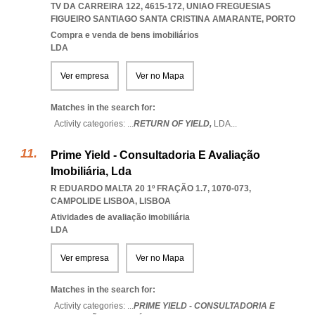
TV DA CARREIRA 122, 4615-172
,
UNIAO FREGUESIAS
FIGUEIRO SANTIAGO SANTA CRISTINA AMARANTE
,
PORTO
Compra e venda de bens imobiliários
LDA
Ver empresa
Ver no Mapa
Matches in the search for:
Activity categories: ...
RETURN OF YIELD,
LDA
...
Prime Yield - Consultadoria E Avaliação
Imobiliária, Lda
R EDUARDO MALTA 20 1º FRAÇÃO 1.7, 1070-073
,
CAMPOLIDE LISBOA
,
LISBOA
Atividades de avaliação imobiliária
LDA
Ver empresa
Ver no Mapa
Matches in the search for:
Activity categories: ...
PRIME YIELD - CONSULTADORIA E