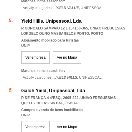
Matches in the search for:
Activity categories: ...
YIELD VALUE,
UNIPESSOAL
...
Yield Hills, Unipessoal, Lda
R GONÇALO SAMPAIO 12 1 1, 4150-365
,
UNIAO FREGUESIAS
LORDELO OURO MASSARELOS PORTO
,
PORTO
Alojamento mobilado para turistas
UNIP
Ver empresa
Ver no Mapa
Matches in the search for:
Activity categories: ...
YIELD HILLS,
UNIPESSOAL
...
Galoh Yield, Unipessoal, Lda
R DE FRANÇA 4 4ºESQ., 2605-222
,
UNIAO FREGUESIAS
QUELUZ BELAS SINTRA
,
LISBOA
Compra e venda de bens imobiliários
UNIP
Ver empresa
Ver no Mapa