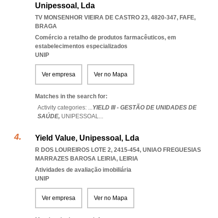
Unipessoal, Lda
TV MONSENHOR VIEIRA DE CASTRO 23, 4820-347
,
FAFE
,
BRAGA
Comércio a retalho de produtos farmacêuticos, em
estabelecimentos especializados
UNIP
Ver empresa
Ver no Mapa
Matches in the search for:
Activity categories: ...
YIELD III - GESTÃO DE UNIDADES DE
SAÚDE,
UNIPESSOAL
...
Yield Value, Unipessoal, Lda
R DOS LOUREIROS LOTE 2, 2415-454
,
UNIAO FREGUESIAS
MARRAZES BAROSA LEIRIA
,
LEIRIA
Atividades de avaliação imobiliária
UNIP
Ver empresa
Ver no Mapa