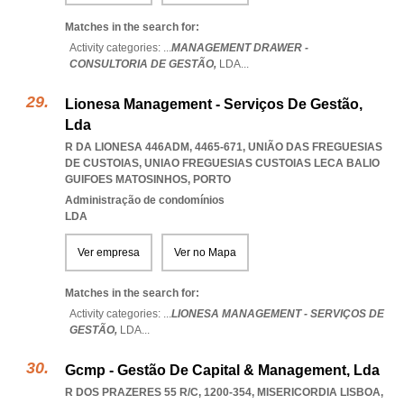
Matches in the search for:
Activity categories: ...
MANAGEMENT DRAWER -
CONSULTORIA DE GESTÃO,
LDA
...
Lionesa Management - Serviços De Gestão,
Lda
R DA LIONESA 446ADM, 4465-671, UNIÃO DAS FREGUESIAS
DE CUSTOIAS
,
UNIAO FREGUESIAS CUSTOIAS LECA BALIO
GUIFOES MATOSINHOS
,
PORTO
Administração de condomínios
LDA
Ver empresa
Ver no Mapa
Matches in the search for:
Activity categories: ...
LIONESA MANAGEMENT - SERVIÇOS DE
GESTÃO,
LDA
...
Gcmp - Gestão De Capital & Management, Lda
R DOS PRAZERES 55 R/C, 1200-354
,
MISERICORDIA LISBOA
,