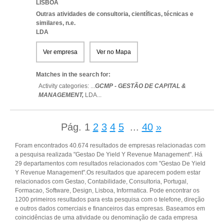
LISBOA
Outras atividades de consultoria, científicas, técnicas e
similares, n.e.
LDA
Ver empresa
Ver no Mapa
Matches in the search for:
Activity categories: ...
GCMP - GESTÃO DE CAPITAL &
MANAGEMENT,
LDA
...
Pág.
1
2
3
4
5
...
40
»
Foram encontrados 40.674 resultados de empresas relacionadas com
a pesquisa realizada "Gestao De Yield Y Revenue Management". Há
29 departamentos com resultados relacionados com "Gestao De Yield
Y Revenue Management".Os resultados que aparecem podem estar
relacionados com Gestao, Contabilidade, Consultoria, Portugal,
Formacao, Software, Design, Lisboa, Informatica. Pode encontrar os
1200 primeiros resultados para esta pesquisa com o telefone, direção
e outros dados comerciais e financeiros das empresas. Baseamos em
coincidências de uma atividade ou denominação de cada empresa