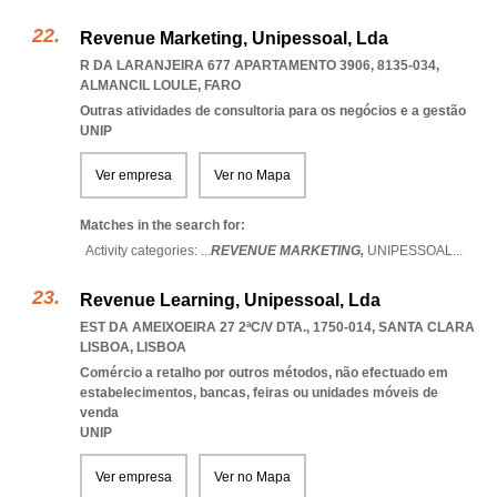
Revenue Marketing, Unipessoal, Lda
R DA LARANJEIRA 677 APARTAMENTO 3906, 8135-034
,
ALMANCIL LOULE
,
FARO
Outras atividades de consultoria para os negócios e a gestão
UNIP
Ver empresa
Ver no Mapa
Matches in the search for:
Activity categories: ...
REVENUE MARKETING,
UNIPESSOAL
...
Revenue Learning, Unipessoal, Lda
EST DA AMEIXOEIRA 27 2ªC/V DTA., 1750-014
,
SANTA CLARA
LISBOA
,
LISBOA
Comércio a retalho por outros métodos, não efectuado em
estabelecimentos, bancas, feiras ou unidades móveis de
venda
UNIP
Ver empresa
Ver no Mapa