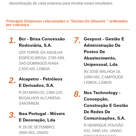
denominação de cada empresa para mostrar esses resultados.
Principais Empresas relacionadas a "Gestao De Ginasios " ordenados
por cobrança
Bcr - Brisa Concessão
Gespost - Gestão E
Rodoviária, S.a.
Administração De
Postos De
QTA TORRE DA AGUILHA
Abastecimento,
EDIFÍCIO BRISA, 2785-599
,
SAO DOMINGOS RANA
Unipessoal, Lda
CASCAIS
,
LISBOA
AV JOSÉ MALHOA 16,
1099-091
,
CAMPOLIDE
Alcapetro - Petróleos
LISBOA
,
LISBOA
E Derivados, S.a.
Nos Technology -
R DO MARUJO, 2380-220
,
BUGALHOS ALCANENA
,
Concepção,
SANTAREM
Construção E Gestão
De Redes De
Ikea Portugal - Móveis
Comunicações, S.a.
E Decoração, Lda
R HENRIQUE POUSÃO
R 28 DE SETEMBRO,
432, 4460-191
,
UNIAO
2660-001
,
UNIAO