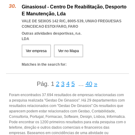
Ginasiosul - Centro De Reabilitação, Desporto
E Manutenção, Lda
VALE DE SEIXOS 142 R/C, 8005-539
,
UNIAO FREGUESIAS
CONCEICAO ESTOI FARO
,
FARO
Outras atividades desportivas, n.e.
LDA
Ver empresa
Ver no Mapa
Matches in the search for:
Pág.
1
2
3
4
5
...
40
»
Foram encontrados 37.694 resultados de empresas relacionadas com
a pesquisa realizada "Gestao De Ginasios". Há 29 departamentos com
resultados relacionados com "Gestao De Ginasios".Os resultados que
aparecem podem estar relacionados com Gestao, Contabilidade,
Consultoria, Portugal, Formacao, Software, Design, Lisboa, Informatica.
Pode encontrar os 1200 primeiros resultados para esta pesquisa com o
telefone, direção e outros dados comerciais e financeiros das
empresas. Baseamos em coincidências de uma atividade ou