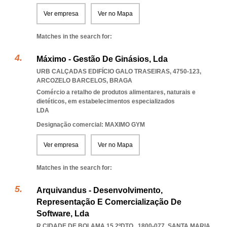
Ver empresa
Ver no Mapa
Matches in the search for:
Máximo - Gestão De Ginásios, Lda
URB CALÇADAS EDIFÍCIO GALO TRASEIRAS, 4750-123
,
ARCOZELO BARCELOS
,
BRAGA
Comércio a retalho de produtos alimentares, naturais e
dietéticos, em estabelecimentos especializados
LDA
Designação comercial: MAXIMO GYM
Ver empresa
Ver no Mapa
Matches in the search for:
Arquivandus - Desenvolvimento,
Representação E Comercialização De
Software, Lda
R CIDADE DE BOLAMA 15 2ºDTO., 1800-077
,
SANTA MARIA