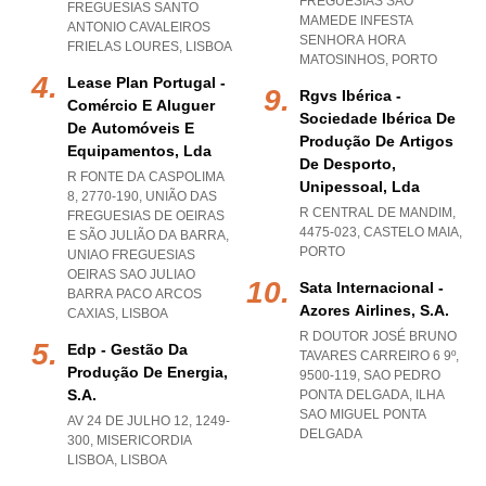
FREGUESIAS SAO
FREGUESIAS SANTO
MAMEDE INFESTA
ANTONIO CAVALEIROS
SENHORA HORA
FRIELAS LOURES
,
LISBOA
MATOSINHOS
,
PORTO
Lease Plan Portugal -
Rgvs Ibérica -
Comércio E Aluguer
Sociedade Ibérica De
De Automóveis E
Produção De Artigos
Equipamentos, Lda
De Desporto,
R FONTE DA CASPOLIMA
Unipessoal, Lda
8, 2770-190, UNIÃO DAS
R CENTRAL DE MANDIM,
FREGUESIAS DE OEIRAS
4475-023
,
CASTELO MAIA
,
E SÃO JULIÃO DA BARRA
,
PORTO
UNIAO FREGUESIAS
OEIRAS SAO JULIAO
Sata Internacional -
BARRA PACO ARCOS
Azores Airlines, S.a.
CAXIAS
,
LISBOA
R DOUTOR JOSÉ BRUNO
Edp - Gestão Da
TAVARES CARREIRO 6 9º,
Produção De Energia,
9500-119
,
SAO PEDRO
S.a.
PONTA DELGADA
,
ILHA
SAO MIGUEL PONTA
AV 24 DE JULHO 12, 1249-
DELGADA
300
,
MISERICORDIA
LISBOA
,
LISBOA