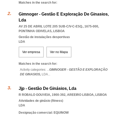
Matches in the search for:
Gimnoger - Gestão E Exploração De Ginasios,
Lda
AV 25 DE ABRIL LOTE 205 SUB-C/V-C-ESQ., 1675-000
,
PONTINHA ODIVELAS
,
LISBOA
Gestão de instalações desportivas
LDA
Ver empresa
Ver no Mapa
Matches in the search for:
Activity categories: ...
GIMNOGER - GESTÃO E EXPLORAÇÃO
DE GINASIOS,
LDA
...
Jjp - Gestão De Ginásios, Lda
R ROBALO GOUVEIA, 1900-392
,
AREEIRO LISBOA
,
LISBOA
Atividades de ginásio (fitness)
LDA
Designação comercial: EQUINOW