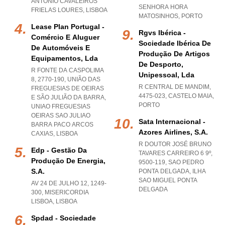
ANTONIO CAVALEIROS
SENHORA HORA
FRIELAS LOURES
,
LISBOA
MATOSINHOS
,
PORTO
Lease Plan Portugal -
Rgvs Ibérica -
Comércio E Aluguer
Sociedade Ibérica De
De Automóveis E
Produção De Artigos
Equipamentos, Lda
De Desporto,
R FONTE DA CASPOLIMA
Unipessoal, Lda
8, 2770-190, UNIÃO DAS
R CENTRAL DE MANDIM,
FREGUESIAS DE OEIRAS
4475-023
,
CASTELO MAIA
,
E SÃO JULIÃO DA BARRA
,
PORTO
UNIAO FREGUESIAS
OEIRAS SAO JULIAO
Sata Internacional -
BARRA PACO ARCOS
Azores Airlines, S.a.
CAXIAS
,
LISBOA
R DOUTOR JOSÉ BRUNO
Edp - Gestão Da
TAVARES CARREIRO 6 9º,
Produção De Energia,
9500-119
,
SAO PEDRO
S.a.
PONTA DELGADA
,
ILHA
SAO MIGUEL PONTA
AV 24 DE JULHO 12, 1249-
DELGADA
300
,
MISERICORDIA
LISBOA
,
LISBOA
Spdad - Sociedade