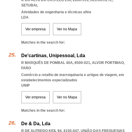
R DO ALTO DO CASTELO 230, 2890-553
,
ALCOCHETE
,
SETUBAL
Atividades de engenharia e técnicas afins
LDA
Ver empresa
Ver no Mapa
Matches in the search for:
De'cartinas, Unipessoal, Lda
R MARQUÊS DE POMBAL 40A, 8500-021
,
ALVOR PORTIMAO
,
FARO
Comércio a retalho de marroquinaria e artigos de viagem, em
estabelecimentos especializados
UNIP
Ver empresa
Ver no Mapa
Matches in the search for:
De & Da, Lda
R DE ALFREDO KEIL 94, 4150-047, UNIÃO DAS FREGUESIAS