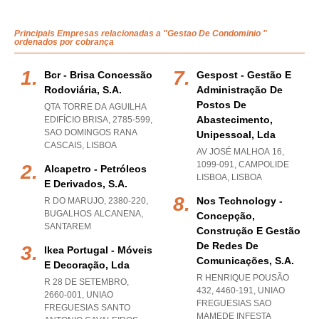
Principais Empresas relacionadas a "Gestao De Condominio "
ordenados por cobrança
Bcr - Brisa Concessão
Gespost - Gestão E
Rodoviária, S.a.
Administração De
Postos De
QTA TORRE DA AGUILHA
Abastecimento,
EDIFÍCIO BRISA, 2785-599
,
SAO DOMINGOS RANA
Unipessoal, Lda
CASCAIS
,
LISBOA
AV JOSÉ MALHOA 16,
1099-091
,
CAMPOLIDE
Alcapetro - Petróleos
LISBOA
,
LISBOA
E Derivados, S.a.
Nos Technology -
R DO MARUJO, 2380-220
,
BUGALHOS ALCANENA
,
Concepção,
SANTAREM
Construção E Gestão
De Redes De
Ikea Portugal - Móveis
Comunicações, S.a.
E Decoração, Lda
R HENRIQUE POUSÃO
R 28 DE SETEMBRO,
432, 4460-191
,
UNIAO
2660-001
,
UNIAO
FREGUESIAS SAO
FREGUESIAS SANTO
MAMEDE INFESTA