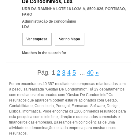
De Condomínios, Lda
URB DA RAMINHA LOTE 16 LOJA A, 8500-826
,
PORTIMAO
,
FARO
Administração de condomínios
LDA
Ver empresa
Ver no Mapa
Matches in the search for:
Pág.
1
2
3
4
5
...
40
»
Foram encontrados 40.357 resultados de empresas relacionadas com
a pesquisa realizada "Gestao De Condominio". Há 29 departamentos
com resultados relacionados com "Gestao De Condominio".Os
resultados que aparecem podem estar relacionados com Gestao,
Contabilidade, Consultoria, Portugal, Formacao, Software, Design,
Lisboa, Informatica. Pode encontrar os 1200 primeiros resultados para
esta pesquisa com o telefone, direção e outros dados comerciais e
financeiros das empresas. Baseamos em coincidências de uma
atividade ou denominação de cada empresa para mostrar esses
resultados.