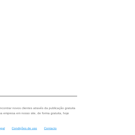
ncontrar novos clientes através da publicação gratuita
a empresa em nosso site, de forma gratuita, hoje
ugal
Condições de uso
Contacto