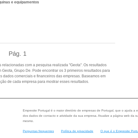
quinas e equipamentos
Pág.
1
 relacionadas com a pesquisa realizada "Geota". Os resultados
Geota, Grupo De. Pode encontrar os 3 primeiros resultados para
ros dados comerciais e financeiros das empresas. Baseamos em
ção de cada empresa para mostrar esses resultados.
Empresite Portugal é o maior diretório de empresas de Portugal, que o ajuda a e
dos dados de contacto e atividade da sua empresa. Atualize a página web da su
mesmo.
Perguntas frequentes
Política de privacidade
O que é o Empresite Port