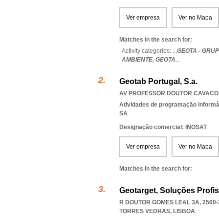
Ver empresa
Ver no Mapa
Matches in the search for:
Activity categories: ...
GEOTA - GRU
AMBIENTE,
GEOTA
...
Geotab Portugal, S.a.
AV PROFESSOR DOUTOR CAVACO SI
Atividades de programação informá
SA
Designação comercial: INOSAT
Ver empresa
Ver no Mapa
Matches in the search for:
Geotarget, Soluções Profi
R DOUTOR GOMES LEAL 3A, 2560-
TORRES VEDRAS
,
LISBOA