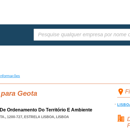
Pesquisar:
informações
F
 para Geota
LISBO
De Ordenamento Do Território E Ambiente
A., 1200-727
,
ESTRELA LISBOA
,
LISBOA
D
F