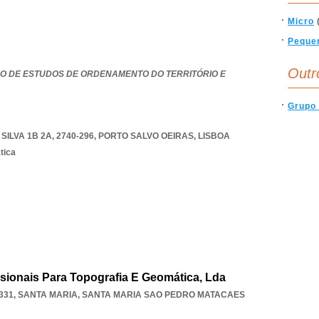
Micro
Peque
Outr
PO DE ESTUDOS DE ORDENAMENTO DO TERRITÓRIO E
Grupo
LVA 1B 2A, 2740-296
,
PORTO SALVO OEIRAS
,
LISBOA
tica
ssionais Para Topografia E Geomática, Lda
331, SANTA MARIA
,
SANTA MARIA SAO PEDRO MATACAES