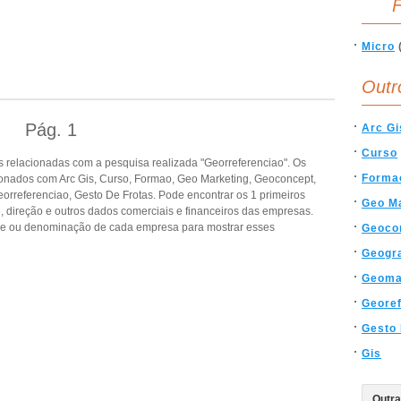
F
Micro
Outr
Pág.
1
Arc Gi
Curso
 relacionadas com a pesquisa realizada "Georreferenciao". Os
Forma
onados com Arc Gis, Curso, Formao, Geo Marketing, Geoconcept,
orreferenciao, Gesto De Frotas. Pode encontrar os 1 primeiros
Geo M
, direção e outros dados comerciais e financeiros das empresas.
de ou denominação de cada empresa para mostrar esses
Geoco
Geogra
Geoma
Geore
Gesto 
Gis