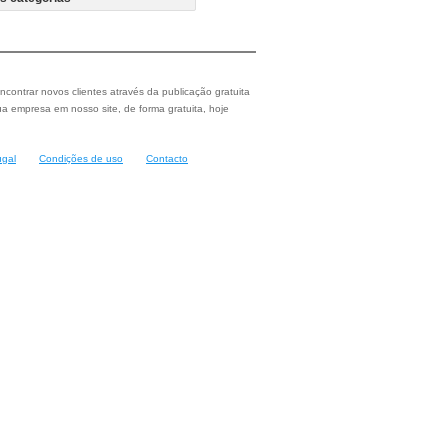
ncontrar novos clientes através da publicação gratuita
a empresa em nosso site, de forma gratuita, hoje
ugal
Condições de uso
Contacto