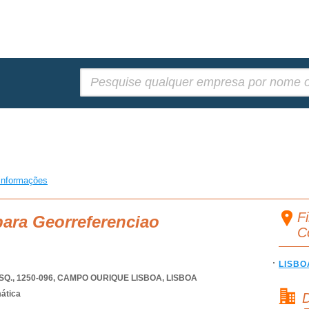
Pesquisar:
informações
F
para Georreferenciao
C
LISBO
Q., 1250-096
,
CAMPO OURIQUE LISBOA
,
LISBOA
mática
D