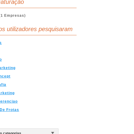
aturação
(1 Empresas)
os utilizadores pesquisaram
s
o
arketing
ncept
fia
rketing
ferenciao
De Frotas