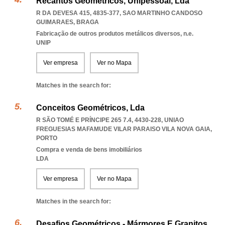
Recantos Geométricos, Unipessoal, Lda
R DA DEVESA 415, 4835-377
,
SAO MARTINHO CANDOSO
GUIMARAES
,
BRAGA
Fabricação de outros produtos metálicos diversos, n.e.
UNIP
Ver empresa
Ver no Mapa
Matches in the search for:
Conceitos Geométricos, Lda
R SÃO TOMÉ E PRÍNCIPE 265 7.4, 4430-228
,
UNIAO
FREGUESIAS MAFAMUDE VILAR PARAISO VILA NOVA GAIA
,
PORTO
Compra e venda de bens imobiliários
LDA
Ver empresa
Ver no Mapa
Matches in the search for:
Desafios Geométricos - Mármores E Granitos,