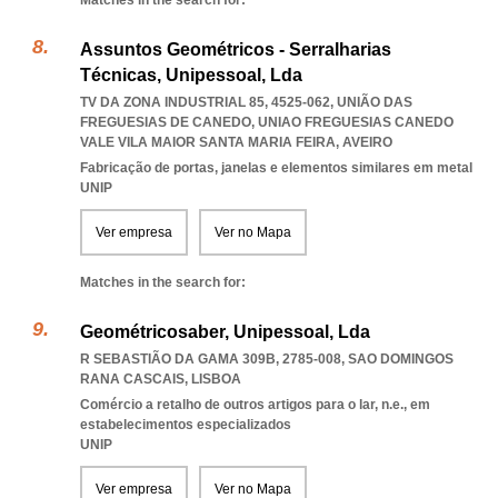
Matches in the search for:
Assuntos Geométricos - Serralharias
Técnicas, Unipessoal, Lda
TV DA ZONA INDUSTRIAL 85, 4525-062, UNIÃO DAS
FREGUESIAS DE CANEDO
,
UNIAO FREGUESIAS CANEDO
VALE VILA MAIOR SANTA MARIA FEIRA
,
AVEIRO
Fabricação de portas, janelas e elementos similares em metal
UNIP
Ver empresa
Ver no Mapa
Matches in the search for:
Geométricosaber, Unipessoal, Lda
R SEBASTIÃO DA GAMA 309B, 2785-008
,
SAO DOMINGOS
RANA CASCAIS
,
LISBOA
Comércio a retalho de outros artigos para o lar, n.e., em
estabelecimentos especializados
UNIP
Ver empresa
Ver no Mapa