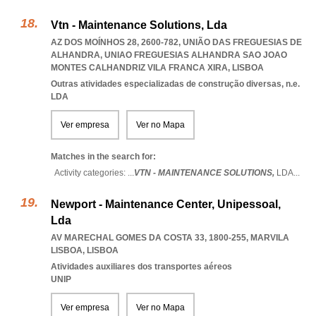
Vtn - Maintenance Solutions, Lda
AZ DOS MOÍNHOS 28, 2600-782, UNIÃO DAS FREGUESIAS DE
ALHANDRA
,
UNIAO FREGUESIAS ALHANDRA SAO JOAO
MONTES CALHANDRIZ VILA FRANCA XIRA
,
LISBOA
Outras atividades especializadas de construção diversas, n.e.
LDA
Ver empresa
Ver no Mapa
Matches in the search for:
Activity categories: ...
VTN - MAINTENANCE SOLUTIONS,
LDA
...
Newport - Maintenance Center, Unipessoal,
Lda
AV MARECHAL GOMES DA COSTA 33, 1800-255
,
MARVILA
LISBOA
,
LISBOA
Atividades auxiliares dos transportes aéreos
UNIP
Ver empresa
Ver no Mapa