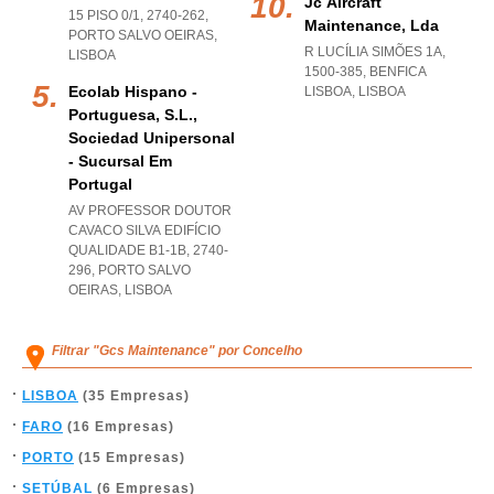
Jc Aircraft
15 PISO 0/1, 2740-262
,
Maintenance, Lda
PORTO SALVO OEIRAS
,
R LUCÍLIA SIMÕES 1A,
LISBOA
1500-385
,
BENFICA
Ecolab Hispano -
LISBOA
,
LISBOA
Portuguesa, S.l.,
Sociedad Unipersonal
- Sucursal Em
Portugal
AV PROFESSOR DOUTOR
CAVACO SILVA EDIFÍCIO
QUALIDADE B1-1B, 2740-
296
,
PORTO SALVO
OEIRAS
,
LISBOA
Filtrar "Gcs Maintenance" por Concelho
LISBOA
(35 Empresas)
FARO
(16 Empresas)
PORTO
(15 Empresas)
SETÚBAL
(6 Empresas)