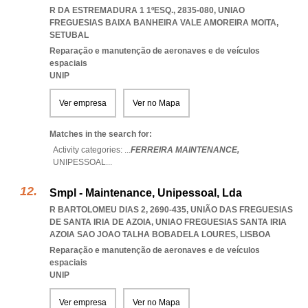
R DA ESTREMADURA 1 1ºESQ., 2835-080
,
UNIAO
FREGUESIAS BAIXA BANHEIRA VALE AMOREIRA MOITA
,
SETUBAL
Reparação e manutenção de aeronaves e de veículos
espaciais
UNIP
Ver empresa
Ver no Mapa
Matches in the search for:
Activity categories: ...
FERREIRA MAINTENANCE,
UNIPESSOAL
...
Smpl - Maintenance, Unipessoal, Lda
R BARTOLOMEU DIAS 2, 2690-435, UNIÃO DAS FREGUESIAS
DE SANTA IRIA DE AZOIA
,
UNIAO FREGUESIAS SANTA IRIA
AZOIA SAO JOAO TALHA BOBADELA LOURES
,
LISBOA
Reparação e manutenção de aeronaves e de veículos
espaciais
UNIP
Ver empresa
Ver no Mapa