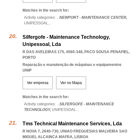
Matches in the search for:
Activity categories: ...
NEWPORT - MAINTENANCE CENTER,
UNIPESSOAL
...
Silfergofe - Maintenance Technology,
Unipessoal, Lda
R DAS AVELEIRAS 175, 4560-348
,
PACO SOUSA PENAFIEL
,
PORTO
Reparação e manutenção de máquinas e equipamentos
UNIP
Ver empresa
Ver no Mapa
Matches in the search for:
Activity categories: ...
SILFERGOFE - MAINTENANCE
TECHNOLOGY,
UNIPESSOAL
...
Tms Technical Maintenance Services, Lda
R NOVA 7, 2640-730
,
UNIAO FREGUESIAS MALVEIRA SAO
MIGUEL ALCAINCA MAFRA
,
LISBOA