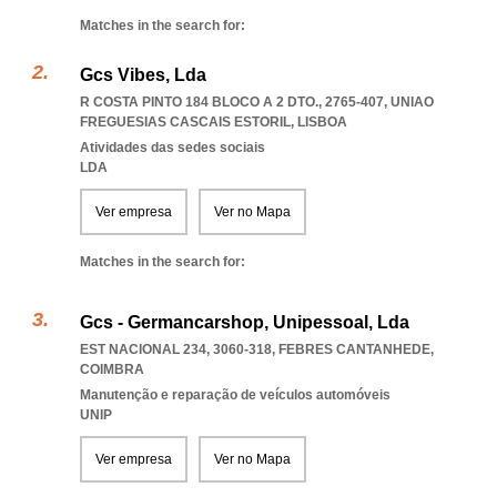
Matches in the search for:
Gcs Vibes, Lda
R COSTA PINTO 184 BLOCO A 2 DTO., 2765-407
,
UNIAO
FREGUESIAS CASCAIS ESTORIL
,
LISBOA
Atividades das sedes sociais
LDA
Ver empresa
Ver no Mapa
Matches in the search for:
Gcs - Germancarshop, Unipessoal, Lda
EST NACIONAL 234, 3060-318
,
FEBRES CANTANHEDE
,
COIMBRA
Manutenção e reparação de veículos automóveis
UNIP
Ver empresa
Ver no Mapa