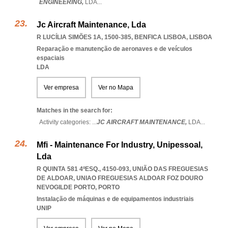
ENGINEERING,
LDA
...
Jc Aircraft Maintenance, Lda
R LUCÍLIA SIMÕES 1A, 1500-385
,
BENFICA LISBOA
,
LISBOA
Reparação e manutenção de aeronaves e de veículos
espaciais
LDA
Ver empresa
Ver no Mapa
Matches in the search for:
Activity categories: ...
JC AIRCRAFT MAINTENANCE,
LDA
...
Mfi - Maintenance For Industry, Unipessoal,
Lda
R QUINTA 581 4ºESQ., 4150-093, UNIÃO DAS FREGUESIAS
DE ALDOAR
,
UNIAO FREGUESIAS ALDOAR FOZ DOURO
NEVOGILDE PORTO
,
PORTO
Instalação de máquinas e de equipamentos industriais
UNIP