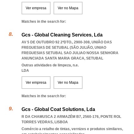
Ver empresa
Ver no Mapa
Matches in the search for:
Gcs - Global Cleaning Services, Lda
AV 5 DE OUTUBRO 92 2ºDTO., 2900-308, UNIÃO DAS
FREGUESIAS DE SETUBAL (SÃO JULIÃO
,
UNIAO
FREGUESIAS SETUBAL SAO JULIAO NOSSA SENHORA
ANUNCIADA SANTA MARIA GRACA
,
SETUBAL
Outras atividades de limpeza, n.e.
LDA
Ver empresa
Ver no Mapa
Matches in the search for:
Gcs - Global Coat Solutions, Lda
R DA CHAMUSCA 2 ARMAZÉM B7, 2560-176
,
PONTE ROL
TORRES VEDRAS
,
LISBOA
Comércio a retalho de tintas, vernizes e produtos similares,