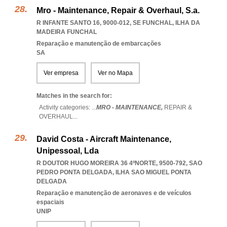
Mro - Maintenance, Repair & Overhaul, S.a.
R INFANTE SANTO 16, 9000-012
,
SE FUNCHAL
,
ILHA DA
MADEIRA FUNCHAL
Reparação e manutenção de embarcações
SA
Ver empresa
Ver no Mapa
Matches in the search for:
Activity categories: ...
MRO - MAINTENANCE,
REPAIR &
OVERHAUL
...
David Costa - Aircraft Maintenance,
Unipessoal, Lda
R DOUTOR HUGO MOREIRA 36 4ºNORTE, 9500-792
,
SAO
PEDRO PONTA DELGADA
,
ILHA SAO MIGUEL PONTA
DELGADA
Reparação e manutenção de aeronaves e de veículos
espaciais
UNIP