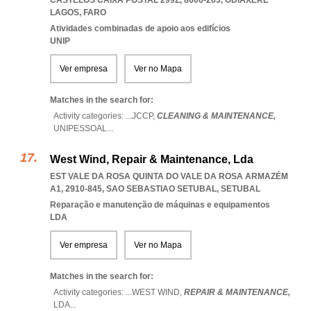
CASTELOS CAIXA POSTAL 299Z, 8600-263
,
ODIAXERE
LAGOS
,
FARO
Atividades combinadas de apoio aos edifícios
UNIP
Ver empresa
Ver no Mapa
Matches in the search for:
Activity categories: ...
JCCP,
CLEANING & MAINTENANCE,
UNIPESSOAL
...
West Wind, Repair & Maintenance, Lda
EST VALE DA ROSA QUINTA DO VALE DA ROSA ARMAZÉM
A1, 2910-845
,
SAO SEBASTIAO SETUBAL
,
SETUBAL
Reparação e manutenção de máquinas e equipamentos
LDA
Ver empresa
Ver no Mapa
Matches in the search for:
Activity categories: ...
WEST WIND,
REPAIR & MAINTENANCE,
LDA
...