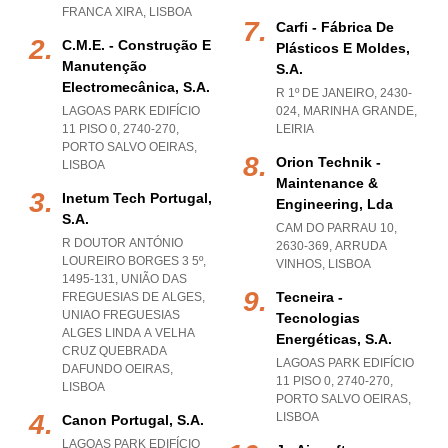
FRANCA XIRA
,
LISBOA
Carfi - Fábrica De
C.m.e. - Construção E
Plásticos E Moldes,
Manutenção
S.a.
Electromecânica, S.a.
R 1º DE JANEIRO, 2430-
LAGOAS PARK EDIFÍCIO
024
,
MARINHA GRANDE
,
11 PISO 0, 2740-270
,
LEIRIA
PORTO SALVO OEIRAS
,
Orion Technik -
LISBOA
Maintenance &
Inetum Tech Portugal,
Engineering, Lda
S.a.
CAM DO PARRAU 10,
R DOUTOR ANTÓNIO
2630-369
,
ARRUDA
LOUREIRO BORGES 3 5º,
VINHOS
,
LISBOA
1495-131, UNIÃO DAS
Tecneira -
FREGUESIAS DE ALGES
,
UNIAO FREGUESIAS
Tecnologias
ALGES LINDA A VELHA
Energéticas, S.a.
CRUZ QUEBRADA
LAGOAS PARK EDIFÍCIO
DAFUNDO OEIRAS
,
11 PISO 0, 2740-270
,
LISBOA
PORTO SALVO OEIRAS
,
LISBOA
Canon Portugal, S.a.
LAGOAS PARK EDIFÍCIO