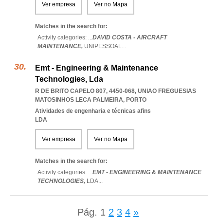
Ver empresa
Ver no Mapa
Matches in the search for:
Activity categories: ...
DAVID COSTA - AIRCRAFT
MAINTENANCE,
UNIPESSOAL
...
Emt - Engineering & Maintenance
Technologies, Lda
R DE BRITO CAPELO 807, 4450-068
,
UNIAO FREGUESIAS
MATOSINHOS LECA PALMEIRA
,
PORTO
Atividades de engenharia e técnicas afins
LDA
Ver empresa
Ver no Mapa
Matches in the search for:
Activity categories: ...
EMT - ENGINEERING & MAINTENANCE
TECHNOLOGIES,
LDA
...
Pág.
1
2
3
4
»