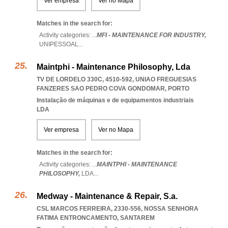
Ver empresa
Ver no Mapa
Matches in the search for:
Activity categories: ...
MFI - MAINTENANCE FOR INDUSTRY,
UNIPESSOAL
...
Maintphi - Maintenance Philosophy, Lda
TV DE LORDELO 330C, 4510-592
,
UNIAO FREGUESIAS
FANZERES SAO PEDRO COVA GONDOMAR
,
PORTO
Instalação de máquinas e de equipamentos industriais
LDA
Ver empresa
Ver no Mapa
Matches in the search for:
Activity categories: ...
MAINTPHI - MAINTENANCE
PHILOSOPHY,
LDA
...
Medway - Maintenance & Repair, S.a.
CSL MARCOS FERREIRA, 2330-556
,
NOSSA SENHORA
FATIMA ENTRONCAMENTO
,
SANTAREM