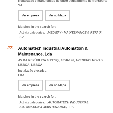
Reparação e manutenção de outro equipamento de transporte
SA
Ver empresa
Ver no Mapa
Matches in the search for:
Activity categories: ...
MEDWAY - MAINTENANCE & REPAIR,
S.A.
...
Automatech Industrial Automation &
Maintenance, Lda
AV DA REPÚBLICA 6 1ºESQ., 1050-196
,
AVENIDAS NOVAS
LISBOA
,
LISBOA
Instalação eléctrica
LDA
Ver empresa
Ver no Mapa
Matches in the search for:
Activity categories: ...
AUTOMATECH INDUSTRIAL
AUTOMATION & MAINTENANCE,
LDA
...