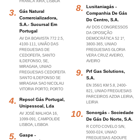
FRANCA XIRA
,
LISBOA
Lusitaniagás -
Gás Natural
Companhia De Gás
Comercializadora,
Do Centro, S.a.
S.a.- Sucursal Em
AV DOS CONGRESSOS
Portugal
DA OPOSIÇÃO
AV DA BOAVISTA 772 2.5,
DEMOCRÁTICA 52 1º,
4100-111, UNIÃO DAS
3800-365
,
UNIAO
FREGUESIAS DE
FREGUESIAS GLORIA
CEDOFEITA, SANTO
VERA CRUZ AVEIRO
,
ILDEFONSO, SE,
AVEIRO
MIRAGAIA
,
UNIAO
Prf Gas Solutions,
FREGUESIAS CEDOFEITA
S.a.
SANTO ILDEFONSO SE
MIRAGAIA SAO NICOLAU
EN 356/1 KM 5.8, 2400-
VITORIA PORTO
,
PORTO
821
,
UNIAO FREGUESIAS
PARCEIROS AZOIA LEIRIA
,
Repsol Gás Portugal,
LEIRIA
Unipessoal, Lda
Sonorgás - Sociedade
AV JOSÉ MALHOA 16,
De Gás Do Norte, S.a.
1099-091
,
CAMPOLIDE
LISBOA
,
LISBOA
R COTO COVELO S/N,
5000-024
,
UNIAO
Gaspe -
FREGUESIAS ADOUFE