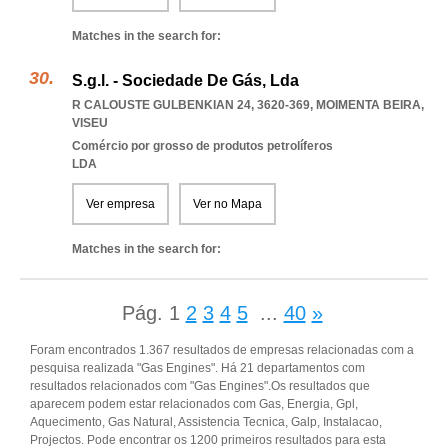
Matches in the search for:
S.g.l. - Sociedade De Gás, Lda
R CALOUSTE GULBENKIAN 24, 3620-369
,
MOIMENTA BEIRA
,
VISEU
Comércio por grosso de produtos petrolíferos
LDA
Ver empresa
Ver no Mapa
Matches in the search for:
Pág.
1
2
3
4
5
...
40
»
Foram encontrados 1.367 resultados de empresas relacionadas com a
pesquisa realizada "Gas Engines". Há 21 departamentos com
resultados relacionados com "Gas Engines".Os resultados que
aparecem podem estar relacionados com Gas, Energia, Gpl,
Aquecimento, Gas Natural, Assistencia Tecnica, Galp, Instalacao,
Projectos. Pode encontrar os 1200 primeiros resultados para esta