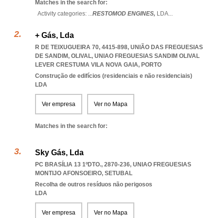
Matches in the search for:
Activity categories: ...
RESTOMOD ENGINES,
LDA
...
+ Gás, Lda
R DE TEIXUGUEIRA 70, 4415-898, UNIÃO DAS FREGUESIAS
DE SANDIM, OLIVAL
,
UNIAO FREGUESIAS SANDIM OLIVAL
LEVER CRESTUMA VILA NOVA GAIA
,
PORTO
Construção de edifícios (residenciais e não residenciais)
LDA
Ver empresa
Ver no Mapa
Matches in the search for:
Sky Gás, Lda
PC BRASÍLIA 13 1ºDTO., 2870-236
,
UNIAO FREGUESIAS
MONTIJO AFONSOEIRO
,
SETUBAL
Recolha de outros resíduos não perigosos
LDA
Ver empresa
Ver no Mapa