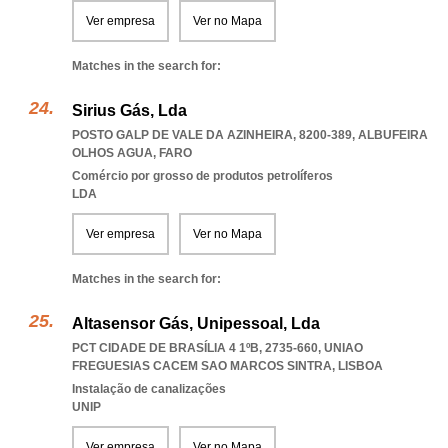
Ver empresa
Ver no Mapa
Matches in the search for:
Sirius Gás, Lda
POSTO GALP DE VALE DA AZINHEIRA, 8200-389
,
ALBUFEIRA
OLHOS AGUA
,
FARO
Comércio por grosso de produtos petrolíferos
LDA
Ver empresa
Ver no Mapa
Matches in the search for:
Altasensor Gás, Unipessoal, Lda
PCT CIDADE DE BRASÍLIA 4 1ºB, 2735-660
,
UNIAO
FREGUESIAS CACEM SAO MARCOS SINTRA
,
LISBOA
Instalação de canalizações
UNIP
Ver empresa
Ver no Mapa