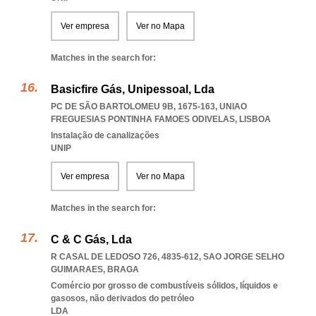
Ver empresa
Ver no Mapa
Matches in the search for:
Basicfire Gás, Unipessoal, Lda
PC DE SÃO BARTOLOMEU 9B, 1675-163
,
UNIAO
FREGUESIAS PONTINHA FAMOES ODIVELAS
,
LISBOA
Instalação de canalizações
UNIP
Ver empresa
Ver no Mapa
Matches in the search for:
C & C Gás, Lda
R CASAL DE LEDOSO 726, 4835-612
,
SAO JORGE SELHO
GUIMARAES
,
BRAGA
Comércio por grosso de combustíveis sólidos, líquidos e
gasosos, não derivados do petróleo
LDA