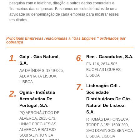
pesquisa com o telefone, direção e outros dados comerciais e
financeiros das empresas. Baseamos em coincidências de uma
atividade ou denominação de cada empresa para mostrar esses
resultados.
Principais Empresas relacionadas a "Gas Engines " ordenados por
cobrança
Galp - Gás Natural,
Ren - Gasodutos, S.a.
S.a.
EN 116, 2674-505
,
BUCELAS LOURES
,
AV DA ÍNDIA 8, 1349-065
,
LISBOA
ALCANTARA LISBOA
,
LISBOA
Lisboagás Gdl -
Ogma - Indústria
Sociedade
Aeronáutica De
Distribuidora De Gás
Portugal, S.a.
Natural De Lisboa,
S.a.
PQ AERONÁUTICO DE
ALVERCA, 2615-173
,
R TOMÁS DA FONSECA
UNIAO FREGUESIAS
TORRE A 15º, 1600-209
,
ALVERCA RIBATEJO
SAO DOMINGOS BENFICA
SOBRALINHO VILA
LISBOA
,
LISBOA