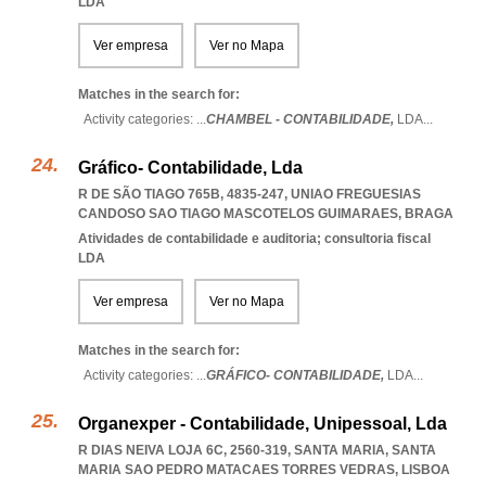
LDA
Ver empresa
Ver no Mapa
Matches in the search for:
Activity categories: ...
CHAMBEL - CONTABILIDADE,
LDA
...
Gráfico- Contabilidade, Lda
R DE SÃO TIAGO 765B, 4835-247
,
UNIAO FREGUESIAS
CANDOSO SAO TIAGO MASCOTELOS GUIMARAES
,
BRAGA
Atividades de contabilidade e auditoria; consultoria fiscal
LDA
Ver empresa
Ver no Mapa
Matches in the search for:
Activity categories: ...
GRÁFICO- CONTABILIDADE,
LDA
...
Organexper - Contabilidade, Unipessoal, Lda
R DIAS NEIVA LOJA 6C, 2560-319, SANTA MARIA
,
SANTA
MARIA SAO PEDRO MATACAES TORRES VEDRAS
,
LISBOA