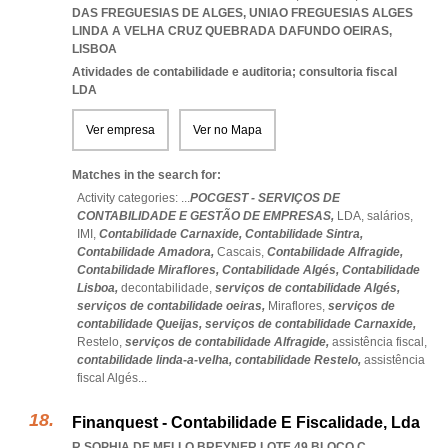
DAS FREGUESIAS DE ALGES
,
UNIAO FREGUESIAS ALGES
LINDA A VELHA CRUZ QUEBRADA DAFUNDO OEIRAS
,
LISBOA
Atividades de contabilidade e auditoria; consultoria fiscal
LDA
Ver empresa
Ver no Mapa
Matches in the search for:
Activity categories: ...
POCGEST - SERVIÇOS DE
CONTABILIDADE E GESTÃO DE EMPRESAS,
LDA,
salários,
IMI,
Contabilidade Carnaxide,
Contabilidade Sintra,
Contabilidade Amadora,
Cascais,
Contabilidade Alfragide,
Contabilidade Miraflores,
Contabilidade Algés,
Contabilidade
Lisboa,
decontabilidade,
serviços de contabilidade Algés,
serviços de contabilidade oeiras,
Miraflores,
serviços de
contabilidade Queijas,
serviços de contabilidade Carnaxide,
Restelo,
serviços de contabilidade Alfragide,
assistência fiscal,
contabilidade linda-a-velha,
contabilidade Restelo,
assistência
fiscal Algés
...
Finanquest - Contabilidade E Fiscalidade, Lda
R SOPHIA DE MELLO BREYNER LOTE 49 BLOCO C