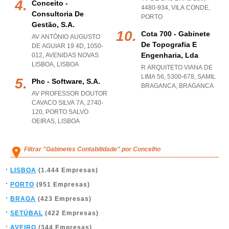
Conceito -
4480-934
,
VILA CONDE
,
Consultoria De
PORTO
Gestão, S.a.
Cota 700 - Gabinete
AV ANTÓNIO AUGUSTO
De Topografia E
DE AGUIAR 19 4D, 1050-
Engenharia, Lda
012
,
AVENIDAS NOVAS
LISBOA
,
LISBOA
R ARQUITETO VIANA DE
LIMA 56, 5300-678
,
SAMIL
Phc - Software, S.a.
BRAGANCA
,
BRAGANCA
AV PROFESSOR DOUTOR
CAVACO SILVA 7A, 2740-
120
,
PORTO SALVO
OEIRAS
,
LISBOA
Filtrar "Gabinetes Contabilidade" por Concelho
LISBOA
(1.444 Empresas)
PORTO
(951 Empresas)
BRAGA
(423 Empresas)
SETÚBAL
(422 Empresas)
AVEIRO
(344 Empresas)