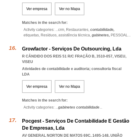
Ver empresa
Ver no Mapa
Matches in the search for:
Activity categories: ...
crm,
Restaurantes,
contabilidade,
etiquetas,
Resíduos,
assistência técnica,
gabinetes,
PESSOAL
...
Growfactor - Serviços De Outsourcing, Lda
R CÂNDIDO DOS REIS 51 R/C FRAÇÃO B, 3510-057
,
VISEU
,
VISEU
Atividades de contabilidade e auditoria; consultoria fiscal
LDA
Ver empresa
Ver no Mapa
Matches in the search for:
Activity categories: ...
gabinetes contabilidade
...
Pocgest - Serviços De Contabilidade E Gestão
De Empresas, Lda
AV GENERAL NORTON DE MATOS 69C, 1495-148, UNIÃO