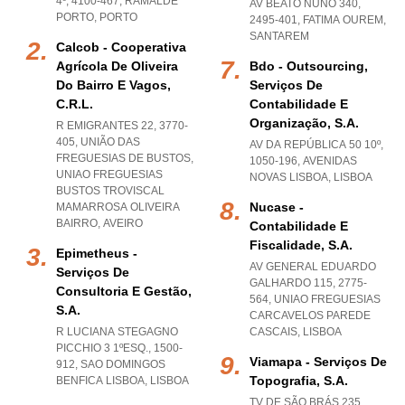
4º, 4100-467
,
RAMALDE
AV BEATO NUNO 340,
PORTO
,
PORTO
2495-401
,
FATIMA OUREM
,
SANTAREM
Calcob - Cooperativa
Agrícola De Oliveira
Bdo - Outsourcing,
Do Bairro E Vagos,
Serviços De
C.r.l.
Contabilidade E
Organização, S.a.
R EMIGRANTES 22, 3770-
405, UNIÃO DAS
AV DA REPÚBLICA 50 10º,
FREGUESIAS DE BUSTOS
,
1050-196
,
AVENIDAS
UNIAO FREGUESIAS
NOVAS LISBOA
,
LISBOA
BUSTOS TROVISCAL
Nucase -
MAMARROSA OLIVEIRA
BAIRRO
,
AVEIRO
Contabilidade E
Fiscalidade, S.a.
Epimetheus -
AV GENERAL EDUARDO
Serviços De
GALHARDO 115, 2775-
Consultoria E Gestão,
564
,
UNIAO FREGUESIAS
S.a.
CARCAVELOS PAREDE
R LUCIANA STEGAGNO
CASCAIS
,
LISBOA
PICCHIO 3 1ºESQ., 1500-
Viamapa - Serviços De
912
,
SAO DOMINGOS
Topografia, S.a.
BENFICA LISBOA
,
LISBOA
TV DE SÃO BRÁS 235,