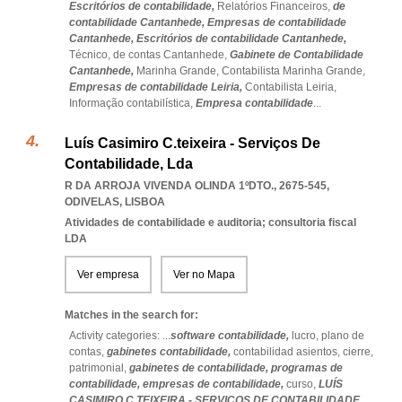
Escritórios de contabilidade,
Relatórios Financeiros,
de
contabilidade Cantanhede,
Empresas de contabilidade
Cantanhede,
Escritórios de contabilidade Cantanhede,
Técnico,
de contas Cantanhede,
Gabinete de Contabilidade
Cantanhede,
Marinha Grande,
Contabilista Marinha Grande,
Empresas de contabilidade Leiria,
Contabilista Leiria,
Informação contabilística,
Empresa contabilidade
...
Luís Casimiro C.teixeira - Serviços De
Contabilidade, Lda
R DA ARROJA VIVENDA OLINDA 1ºDTO., 2675-545
,
ODIVELAS
,
LISBOA
Atividades de contabilidade e auditoria; consultoria fiscal
LDA
Ver empresa
Ver no Mapa
Matches in the search for:
Activity categories: ...
software contabilidade,
lucro,
plano de
contas,
gabinetes contabilidade,
contabilidad asientos,
cierre,
patrimonial,
gabinetes de contabilidade,
programas de
contabilidade,
empresas de contabilidade,
curso,
LUÍS
CASIMIRO C.TEIXEIRA - SERVIÇOS DE CONTABILIDADE,