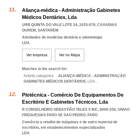
Aliança-médica - Administração Gabinetes
Médicos Dentários, Lda
URB QUINTA DO VALE LOTE 24, 2435-078
,
CAXARIAS
OUREM
,
SANTAREM
Atividades de medicina dentária e odontologia
LDA
Ver empresa
Ver no Mapa
Matches in the search for:
Activity categories: ...
ALIANÇA-MÉDICA - ADMINISTRAÇÃO
GABINETES MÉDICOS DENTÁRIOS,
LDA
...
Plotécnica - Comércio De Equipamentos De
Escritório E Gabinetes Técnicos, Lda
R CONSELHEIRO SEBASTIÃO TELES 5 B/C, 8000-256
,
UNIAO
FREGUESIAS FARO SE SAO PEDRO
,
FARO
Comércio a retalho de máquinas e de outro material de
escritório, em estabelecimentos especializados
LDA