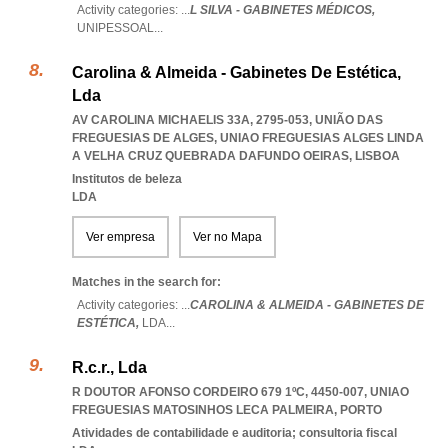
Activity categories: ...
L SILVA - GABINETES MÉDICOS,
UNIPESSOAL
...
Carolina & Almeida - Gabinetes De Estética,
Lda
AV CAROLINA MICHAELIS 33A, 2795-053, UNIÃO DAS
FREGUESIAS DE ALGES
,
UNIAO FREGUESIAS ALGES LINDA
A VELHA CRUZ QUEBRADA DAFUNDO OEIRAS
,
LISBOA
Institutos de beleza
LDA
Ver empresa
Ver no Mapa
Matches in the search for:
Activity categories: ...
CAROLINA & ALMEIDA - GABINETES DE
ESTÉTICA,
LDA
...
R.c.r., Lda
R DOUTOR AFONSO CORDEIRO 679 1ºC, 4450-007
,
UNIAO
FREGUESIAS MATOSINHOS LECA PALMEIRA
,
PORTO
Atividades de contabilidade e auditoria; consultoria fiscal