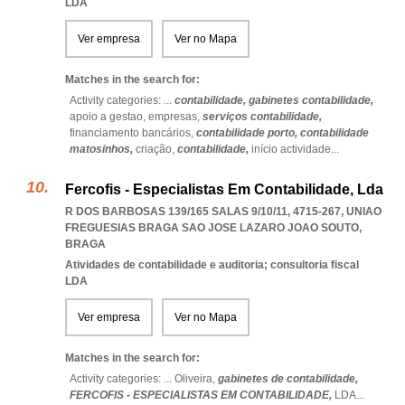
LDA
Ver empresa
Ver no Mapa
Matches in the search for:
Activity categories: ...
contabilidade,
gabinetes contabilidade,
apoio a gestao,
empresas,
serviços contabilidade,
financiamento bancários,
contabilidade porto,
contabilidade
matosinhos,
criação,
contabilidade,
início actividade
...
Fercofis - Especialistas Em Contabilidade, Lda
R DOS BARBOSAS 139/165 SALAS 9/10/11, 4715-267
,
UNIAO
FREGUESIAS BRAGA SAO JOSE LAZARO JOAO SOUTO
,
BRAGA
Atividades de contabilidade e auditoria; consultoria fiscal
LDA
Ver empresa
Ver no Mapa
Matches in the search for:
Activity categories: ...
Oliveira,
gabinetes de contabilidade,
FERCOFIS - ESPECIALISTAS EM CONTABILIDADE,
LDA
...