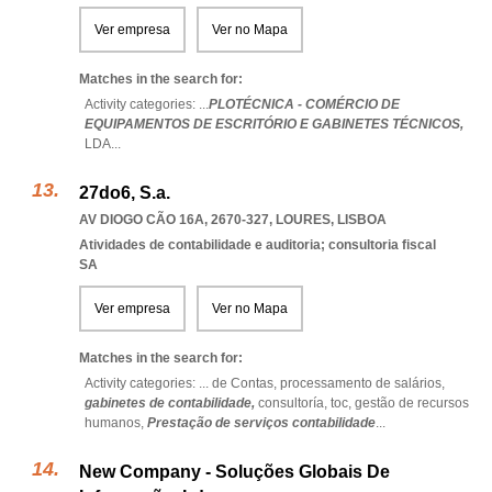
Ver empresa
Ver no Mapa
Matches in the search for:
Activity categories: ...
PLOTÉCNICA - COMÉRCIO DE
EQUIPAMENTOS DE ESCRITÓRIO E GABINETES TÉCNICOS,
LDA
...
27do6, S.a.
AV DIOGO CÃO 16A, 2670-327
,
LOURES
,
LISBOA
Atividades de contabilidade e auditoria; consultoria fiscal
SA
Ver empresa
Ver no Mapa
Matches in the search for:
Activity categories: ...
de Contas,
processamento de salários,
gabinetes de contabilidade,
consultoría,
toc,
gestão de recursos
humanos,
Prestação de serviços contabilidade
...
New Company - Soluções Globais De