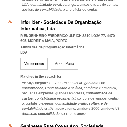
LDA,
contabilidade geral,
balanço,
técnicos oficiais de contas,
gestion,
de contabilidade,
plano oficial de contas
...
Inforlider - Sociedade De Organização
Informática, Lda
R ENGENHEIRO FREDERICO ULRICH 3210 LOJA 77, 4470-
605
,
MOREIRA MAIA
,
PORTO
Atividades de programação informática
LDA
Ver empresa
Ver no Mapa
Matches in the search for:
Activity categories: ...
2003,
windows XP,
gabinetes de
contabilidade,
Contabilidade Analítica,
comércio electronico,
pequenas empresas,
grandes empresas,
contabilidade de
custos,
contabilidade orçamental,
controle de tempos,
contabil
5,
contabil 5 express,
contabilidade grátis,
software de
contabilidade grátis,
apoio cliente,
windows 2000,
windows 98,
download contabilidade,
contabil express
...
Gabinetes Rute Covas Aço, Sociedade