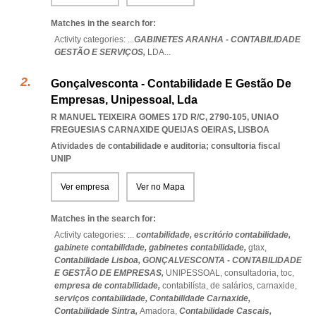
Matches in the search for:
Activity categories: ...
GABINETES ARANHA - CONTABILIDADE
GESTÃO E SERVIÇOS,
LDA
...
Gonçalvesconta - Contabilidade E Gestão De
Empresas, Unipessoal, Lda
R MANUEL TEIXEIRA GOMES 17D R/C, 2790-105
,
UNIAO
FREGUESIAS CARNAXIDE QUEIJAS OEIRAS
,
LISBOA
Atividades de contabilidade e auditoria; consultoria fiscal
UNIP
Ver empresa
Ver no Mapa
Matches in the search for:
Activity categories: ...
contabilidade,
escritório contabilidade,
gabinete contabilidade,
gabinetes contabilidade,
gtax,
Contabilidade Lisboa,
GONÇALVESCONTA - CONTABILIDADE
E GESTÃO DE EMPRESAS,
UNIPESSOAL,
consultadoria,
toc,
empresa de contabilidade,
contabilísta,
de salários,
carnaxide,
serviços contabilidade,
Contabilidade Carnaxide,
Contabilidade Sintra,
Amadora,
Contabilidade Cascais,