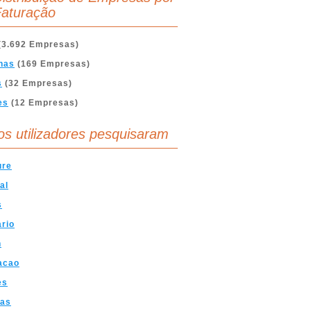
aturação
(3.692 Empresas)
nas
(169 Empresas)
s
(32 Empresas)
es
(12 Empresas)
os utilizadores pesquisaram
ure
al
s
ario
n
acao
es
ras