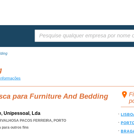
Pesquisar:
dding
ng
informações
F
sca para Furniture And Bedding
p
e, Unipessoal, Lda
LISBO
RVALHOSA PACOS FERREIRA
,
PORTO
PORT
 para outros fins
BRAG