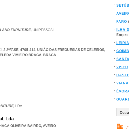
SETÚ
AVEIR
FARO
ILHA 
A AND FURNITURE,
UNIPESSOAL
...
Empre
LEIRI
I-2 2ªFASE, 4705-414, UNIÃO DAS FREGUESIAS DE CELEIROS
,
COIM
ELEDA VIMIEIRO BRAGA
,
BRAGA
SANT
VISEU
CAST
VIANA
ÉVOR
GUAR
RNITURE,
LDA
...
al, Lda
HACA OLIVEIRA BAIRRO
,
AVEIRO
D