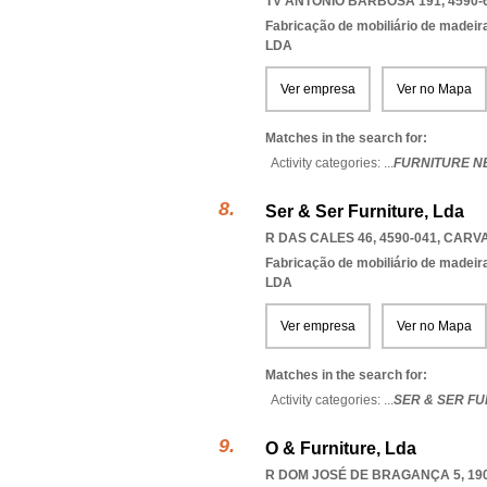
TV ANTÓNIO BARBOSA 191, 4590-
Fabricação de mobiliário de madeira
LDA
Ver empresa
Ver no Mapa
Matches in the search for:
Activity categories: ...
FURNITURE N
Ser & Ser Furniture, Lda
R DAS CALES 46, 4590-041
,
CARVA
Fabricação de mobiliário de madeira
LDA
Ver empresa
Ver no Mapa
Matches in the search for:
Activity categories: ...
SER & SER F
O & Furniture, Lda
R DOM JOSÉ DE BRAGANÇA 5, 190