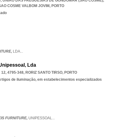
9, UNIÃO DAS FREGUESIAS DE GONDOMAR (SÃO COSME)
,
SAO COSME VALBOM JOVIM
,
PORTO
zado
ITURE,
LDA
...
Unipessoal, Lda
12, 4795-348
,
RORIZ SANTO TIRSO
,
PORTO
 artigos de iluminação, em estabelecimentos especializados
S FURNITURE,
UNIPESSOAL
...