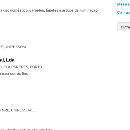
Mesas
 uso doméstico, carpetes, tapetes e artigos de iluminação
Cama
RE,
UNIPESSOAL
...
al, Lda
VILELA PAREDES
,
PORTO
 para outros fins
ITURE,
UNIPESSOAL
...