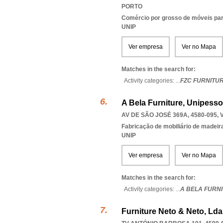
PORTO
Comércio por grosso de móveis para
UNIP
Ver empresa
Ver no Mapa
Matches in the search for:
Activity categories: ...
FZC FURNITU
A Bela Furniture, Unipesso
AV DE SÃO JOSÉ 369A, 4580-095
,
Fabricação de mobiliário de madeira
UNIP
Ver empresa
Ver no Mapa
Matches in the search for:
Activity categories: ...
A BELA FURN
Furniture Neto & Neto, Lda