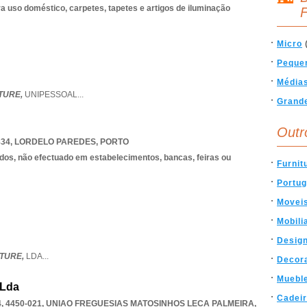
 uso doméstico, carpetes, tapetes e artigos de iluminação
F
Micro
Peque
Média
TURE,
UNIPESSOAL
...
Grand
Outr
834
,
LORDELO PAREDES
,
PORTO
dos, não efectuado em estabelecimentos, bancas, feiras ou
Furnit
Portug
Movei
Mobili
Desig
TURE,
LDA
...
Decor
Muebl
 Lda
Cadei
 4450-021
,
UNIAO FREGUESIAS MATOSINHOS LECA PALMEIRA
,