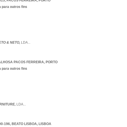
615
,
PACOS FERREIRA
,
PORTO
 para outros fins
ETO & NETO,
LDA
...
LHOSA PACOS FERREIRA
,
PORTO
 para outros fins
URNITURE,
LDA
...
0-196
,
BEATO LISBOA
,
LISBOA