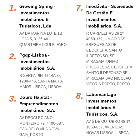
Growing Spring -
Imodávila - Sociedade
Investimentos
De Gestão E
Imobiliários E
Investimentos
Turísticos, Lda
Imobiliários, S.a.
AV DA MARINA LOTE 1B
R CARMELITAS 26 2º,
LOJA 5, 8125-401
,
4050-161, UNIÃO DAS
QUARTEIRA LOULE
,
FARO
FREGUESIAS DE
CEDOFEITA, SANTO
Pgqp-Lisboa -
ILDEFONSO, SE,
Investimentos
MIRAGAIA
,
UNIAO
FREGUESIAS CEDOFEITA
Imobiliários, S.a.
SANTO ILDEFONSO SE
R SERPA PINTO 14A 3º,
MIRAGAIA SAO NICOLAU
1200-445
,
SANTA MARIA
VITORIA PORTO
,
PORTO
MAIOR LISBOA
,
LISBOA
Laborvantage -
Douro Habitat -
Investimentos
Empreendimentos
Imobiliários E
Imobiliários, S.a.
Turísticos, S.a.
AV DEOCLECIANO
AV 5 DE OUTUBRO 48 1º,
MONTEIRO 79, 4400-687
,
1050-057
,
AVENIDAS
CANIDELO VILA NOVA
NOVAS LISBOA
,
LISBOA
GAIA
,
PORTO