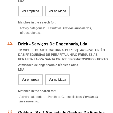
LDA
Ver empresa
Ver no Mapa
Matches in the search for:
Activity categories: ...
Estrutovia,
Fundos Imobiliários,
Infraestruturais
...
Brick - Serviços De Engenharia, Lda
TV MIGUEL DUARTE CATURRA 19 1ºESQ., 4455-240, UNIÃO
DAS FREGUESIAS DE PERAFITA
,
UNIAO FREGUESIAS
PERAFITA LAVRA SANTA CRUZ BISPO MATOSINHOS
,
PORTO
Atividades de engenharia e técnicas afins
LDA
Ver empresa
Ver no Mapa
Matches in the search for:
Activity categories: ...
Partilhas,
Contabilísticos,
Fundos de
Investimento
...
Golden - S.g.f. Sociedade Gestora De Fundos