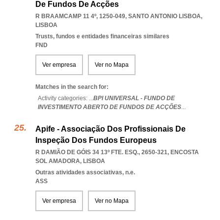
De Fundos De Acções
R BRAAMCAMP 11 4º, 1250-049
,
SANTO ANTONIO LISBOA
,
LISBOA
Trusts, fundos e entidades financeiras similares
FND
Ver empresa
Ver no Mapa
Matches in the search for:
Activity categories: ...
BPI UNIVERSAL - FUNDO DE
INVESTIMENTO ABERTO DE FUNDOS DE ACÇÕES
...
Apife - Associação Dos Profissionais De
Inspeção Dos Fundos Europeus
R DAMIÃO DE GÓIS 34 13º FTE. ESQ., 2650-321
,
ENCOSTA
SOL AMADORA
,
LISBOA
Outras atividades associativas, n.e.
ASS
Ver empresa
Ver no Mapa