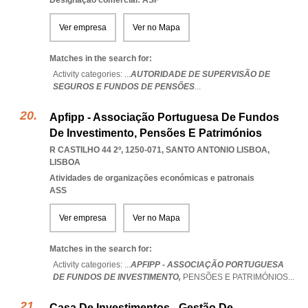
Designação comercial: ASF
Ver empresa
Ver no Mapa
Matches in the search for:
Activity categories: ...
AUTORIDADE DE SUPERVISÃO DE
SEGUROS E FUNDOS DE PENSÕES
...
Apfipp - Associação Portuguesa De Fundos
De Investimento, Pensões E Patrimónios
R CASTILHO 44 2º, 1250-071
,
SANTO ANTONIO LISBOA
,
LISBOA
Atividades de organizações económicas e patronais
ASS
Ver empresa
Ver no Mapa
Matches in the search for:
Activity categories: ...
APFIPP - ASSOCIAÇÃO PORTUGUESA
DE FUNDOS DE INVESTIMENTO,
PENSÕES E PATRIMÓNIOS
...
Casa De Investimentos - Gestão De