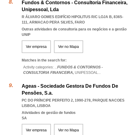
Fundos & Contornos - Consultoria Financeira,
Unipessoal, Lda
R ÁLVARO GOMES EDIFÍCIO HIPOLITUS R/C LOJA B, 8365-
111
,
ARMACAO PERA SILVES
,
FARO
Outras atividades de consultoria para os negócios e a gestão
UNIP
Ver empresa
Ver no Mapa
Matches in the search for:
Activity categories: ...
FUNDOS & CONTORNOS -
CONSULTORIA FINANCEIRA,
UNIPESSOAL
...
Ageas - Sociedade Gestora De Fundos De
Pensões, S.a.
PC DO PRÍNCIPE PERFEITO 2, 1990-278
,
PARQUE NACOES
LISBOA
,
LISBOA
Atividades de gestão de fundos
SA
Ver empresa
Ver no Mapa