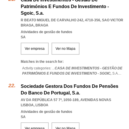
Patrimónios E Fundos De Investimento -
Sgoic, S.a.
R BEATO MIGUEL DE CARVALHO 242, 4710-356
,
SAO VICTOR
BRAGA
,
BRAGA
Atividades de gestão de fundos
SA
Ver empresa
Ver no Mapa
Matches in the search for:
Activity categories: ...
CASA DE INVESTIMENTOS - GESTÃO DE
PATRIMÓNIOS E FUNDOS DE INVESTIMENTO - SGOIC,
S.A.
...
Sociedade Gestora Dos Fundos De Pensões
Do Banco De Portugal, S.a.
AV DA REPÚBLICA 57 7º, 1050-189
,
AVENIDAS NOVAS
LISBOA
,
LISBOA
Atividades de gestão de fundos
SA
Ver empresa
Ver no Mapa