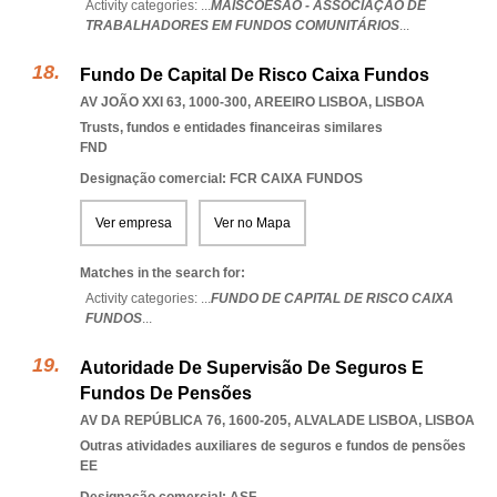
Activity categories: ...
MAISCOESÃO - ASSOCIAÇÃO DE
TRABALHADORES EM FUNDOS COMUNITÁRIOS
...
Fundo De Capital De Risco Caixa Fundos
AV JOÃO XXI 63, 1000-300
,
AREEIRO LISBOA
,
LISBOA
Trusts, fundos e entidades financeiras similares
FND
Designação comercial: FCR CAIXA FUNDOS
Ver empresa
Ver no Mapa
Matches in the search for:
Activity categories: ...
FUNDO DE CAPITAL DE RISCO CAIXA
FUNDOS
...
Autoridade De Supervisão De Seguros E
Fundos De Pensões
AV DA REPÚBLICA 76, 1600-205
,
ALVALADE LISBOA
,
LISBOA
Outras atividades auxiliares de seguros e fundos de pensões
EE