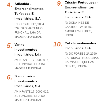
Crissier Portuguesa -
Atlântida -
Empreendimentos
Empreendimentos
Turísticos E
Turísticos E
Imobiliários, S.a.
Imobiliários, S.a.
AV DONA INÊS DE
R GORGULHO 2, 9004-
CASTRO 1, 2510-453
,
537
,
SAO MARTINHO
AMOREIRA OBIDOS
,
FUNCHAL
,
ILHA DA
LEIRIA
MADEIRA FUNCHAL
Cuf - Investimentos
Varino -
Imobiliários, S.a.
Investimentos
AV DO FORTE 3 2º, 2790-
Imobiliários, Lda
073
,
UNIAO FREGUESIAS
AV INFANTE 17, 9000-015
,
CARNAXIDE QUEIJAS
SE FUNCHAL
,
ILHA DA
OEIRAS
,
LISBOA
MADEIRA FUNCHAL
Socicorreia -
Investimentos
Imobiliários, S.a.
AV INFANTE 17, 9000-015
,
SE FUNCHAL
,
ILHA DA
MADEIRA FUNCHAL