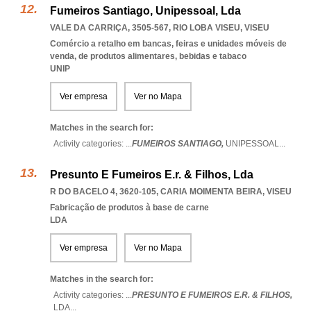
Fumeiros Santiago, Unipessoal, Lda
VALE DA CARRIÇA, 3505-567
,
RIO LOBA VISEU
,
VISEU
Comércio a retalho em bancas, feiras e unidades móveis de
venda, de produtos alimentares, bebidas e tabaco
UNIP
Ver empresa
Ver no Mapa
Matches in the search for:
Activity categories: ...
FUMEIROS SANTIAGO,
UNIPESSOAL
...
Presunto E Fumeiros E.r. & Filhos, Lda
R DO BACELO 4, 3620-105
,
CARIA MOIMENTA BEIRA
,
VISEU
Fabricação de produtos à base de carne
LDA
Ver empresa
Ver no Mapa
Matches in the search for:
Activity categories: ...
PRESUNTO E FUMEIROS E.R. & FILHOS,
LDA
...