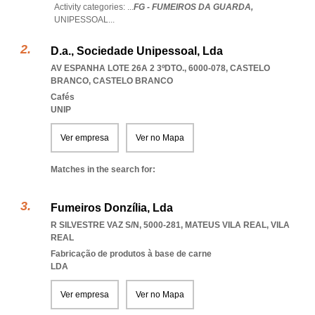
Activity categories: ...
FG - FUMEIROS DA GUARDA,
UNIPESSOAL
...
D.a., Sociedade Unipessoal, Lda
AV ESPANHA LOTE 26A 2 3ºDTO., 6000-078
,
CASTELO
BRANCO
,
CASTELO BRANCO
Cafés
UNIP
Ver empresa
Ver no Mapa
Matches in the search for:
Fumeiros Donzília, Lda
R SILVESTRE VAZ S/N, 5000-281
,
MATEUS VILA REAL
,
VILA
REAL
Fabricação de produtos à base de carne
LDA
Ver empresa
Ver no Mapa