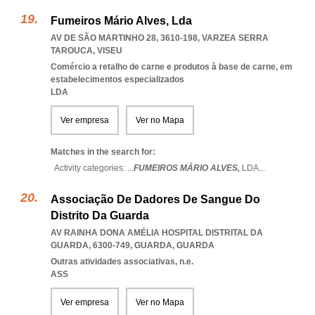
Fumeiros Mário Alves, Lda
AV DE SÃO MARTINHO 28, 3610-198
,
VARZEA SERRA
TAROUCA
,
VISEU
Comércio a retalho de carne e produtos à base de carne, em
estabelecimentos especializados
LDA
Ver empresa
Ver no Mapa
Matches in the search for:
Activity categories: ...
FUMEIROS MÁRIO ALVES,
LDA
...
Associação De Dadores De Sangue Do
Distrito Da Guarda
AV RAINHA DONA AMÉLIA HOSPITAL DISTRITAL DA
GUARDA, 6300-749
,
GUARDA
,
GUARDA
Outras atividades associativas, n.e.
ASS
Ver empresa
Ver no Mapa