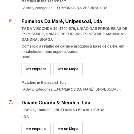
Matches in the search for:
Activity categories: ...
FUMEIROS DA ZEZINHA,
LDA
...
Fumeiros Da Maré, Unipessoal, Lda
TV DA VISCONDA 40, 4740-576, UNIÃO DAS FREGUESIAS DE
ESPOSENDE
,
UNIAO FREGUESIAS ESPOSENDE MARINHAS
GANDRA
,
BRAGA
Comércio a retalho de carne e produtos à base de carne, em
estabelecimentos especializados
UNIP
Ver empresa
Ver no Mapa
Matches in the search for:
Activity categories: ...
FUMEIROS DA MARÉ,
UNIPESSOAL
...
Davide Guarda & Mendes, Lda
LISBOA, 1000-000
,
INDEFINIDA LISBOA
,
LISBOA
LDA
Ver empresa
Ver no Mapa