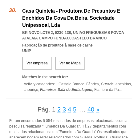
Casa Quintela - Produtora De Presuntos E
Enchidos Da Cova Da Beira, Sociedade
Unipessoal, Lda
BR NOVO LOTE 2, 6230-130
,
UNIAO FREGUESIAS POVOA
ATALAIA CAMPO FUNDAO
,
CASTELO BRANCO
Fabricação de produtos à base de carne
UNIP
Ver empresa
Ver no Mapa
Matches in the search for:
Activity categories: ...
Castelo Branco,
Fábrica,
Guarda,
enchidos,
chouriço,
Fumeiros Sala de Embalagem,
Fiambre da Pá
...
Pág.
1
2
3
4
5
...
40
»
Foram encontrados 6.054 resultados de empresas relacionadas com a
pesquisa realizada "Fumeiros Da Guarda". Há 27 departamentos com
resultados relacionados com "Fumeiros Da Guarda".Os resultados que
aparecem podem estar relacionados com Guarda, Portugal, Qualidade,