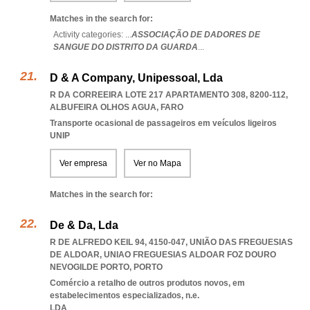
Matches in the search for:
Activity categories: ...
ASSOCIAÇÃO DE DADORES DE
SANGUE DO DISTRITO DA GUARDA
...
D & A Company, Unipessoal, Lda
R DA CORREEIRA LOTE 217 APARTAMENTO 308, 8200-112
,
ALBUFEIRA OLHOS AGUA
,
FARO
Transporte ocasional de passageiros em veículos ligeiros
UNIP
Ver empresa
Ver no Mapa
Matches in the search for:
De & Da, Lda
R DE ALFREDO KEIL 94, 4150-047, UNIÃO DAS FREGUESIAS
DE ALDOAR
,
UNIAO FREGUESIAS ALDOAR FOZ DOURO
NEVOGILDE PORTO
,
PORTO
Comércio a retalho de outros produtos novos, em
estabelecimentos especializados, n.e.
LDA