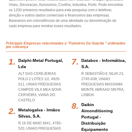
Viseu, Decoracao, Acessorios, Covilha, Industria, Porto. Pode encontrar
os 1200 primeiros resultados para esta pesquisa com o telefone,
direção e outros dados comerciais e financeiros das empresas.
Baseamos em coincidências de uma atividade ou denominação de
cada empresa para mostrar esses resultados.
Principais Empresas relacionadas a "Fumeiros Da Guarda " ordenados
por cobrança
Dalphi-Metal Portugal,
Databox - Informática,
Lda
S.a.
ALT DAS CEREJEIRAS
R SEBASTIÃO E SILVA 23,
POLO 2 LOTES 1/2, 4920-
2745-838
,
UNIAO
011
,
UNIAO FREGUESIAS
FREGUESIAS MASSAMA
CAMPOS VILA MEA NOVA
MONTE ABRAAO SINTRA
,
CERVEIRA
,
VIANA DO
LISBOA
CASTELO
Daikin
Metalogalva - Irmãos
Airconditioning
Silvas, S.a.
Portugal -
Distribuição
R 16 DE MAIO 3641, 4785-
520
,
UNIAO FREGUESIAS
Equipamento