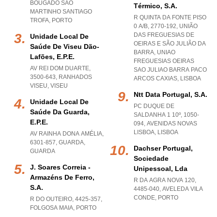
BOUGADO SAO
Térmico, S.a.
MARTINHO SANTIAGO
R QUINTA DA FONTE PISO
TROFA
,
PORTO
0 A/B, 2770-192, UNIÃO
DAS FREGUESIAS DE
Unidade Local De
OEIRAS E SÃO JULIÃO DA
Saúde De Viseu Dão-
BARRA
,
UNIAO
Lafões, E.p.e.
FREGUESIAS OEIRAS
AV REI DOM DUARTE,
SAO JULIAO BARRA PACO
3500-643
,
RANHADOS
ARCOS CAXIAS
,
LISBOA
VISEU
,
VISEU
Ntt Data Portugal, S.a.
Unidade Local De
PC DUQUE DE
Saúde Da Guarda,
SALDANHA 1 10º, 1050-
E.p.e.
094
,
AVENIDAS NOVAS
LISBOA
,
LISBOA
AV RAINHA DONA AMÉLIA,
6301-857
,
GUARDA
,
Dachser Portugal,
GUARDA
Sociedade
J. Soares Correia -
Unipessoal, Lda
Armazéns De Ferro,
R DA AGRA NOVA 120,
S.a.
4485-040
,
AVELEDA VILA
CONDE
,
PORTO
R DO OUTEIRO, 4425-357
,
FOLGOSA MAIA
,
PORTO