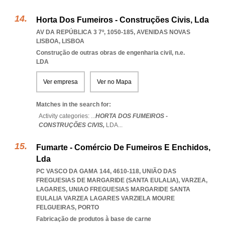
Horta Dos Fumeiros - Construções Civis, Lda
AV DA REPÚBLICA 3 7º, 1050-185
,
AVENIDAS NOVAS
LISBOA
,
LISBOA
Construção de outras obras de engenharia civil, n.e.
LDA
Ver empresa
Ver no Mapa
Matches in the search for:
Activity categories: ...
HORTA DOS FUMEIROS -
CONSTRUÇÕES CIVIS,
LDA
...
Fumarte - Comércio De Fumeiros E Enchidos,
Lda
PC VASCO DA GAMA 144, 4610-118, UNIÃO DAS
FREGUESIAS DE MARGARIDE (SANTA EULALIA), VARZEA,
LAGARES
,
UNIAO FREGUESIAS MARGARIDE SANTA
EULALIA VARZEA LAGARES VARZIELA MOURE
FELGUEIRAS
,
PORTO
Fabricação de produtos à base de carne