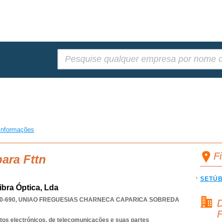
Pesquisar:
informações
F
ara Fttn
SETÚ
ibra Óptica, Lda
0-690
,
UNIAO FREGUESIAS CHARNECA CAPARICA SOBREDA
D
F
os electrónicos, de telecomunicações e suas partes