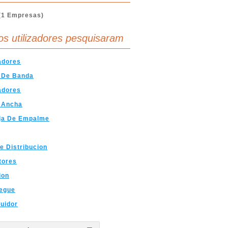
(1 Empresas)
os utilizadores pesquisaram
adores
 De Banda
adores
 Ancha
ja De Empalme
e Distribucion
tores
ion
iegue
buidor