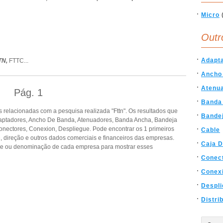
Micro
Outr
Adapt
TN,
FTTC
...
Ancho
Atenu
Pág.
1
Banda
relacionadas com a pesquisa realizada "Fttn". Os resultados que
Bande
aptadores, Ancho De Banda, Atenuadores, Banda Ancha, Bandeja
onectores, Conexion, Despliegue. Pode encontrar os 1 primeiros
Cable
, direção e outros dados comerciais e financeiros das empresas.
Caja D
de ou denominação de cada empresa para mostrar esses
Conec
Conex
Despl
Distri