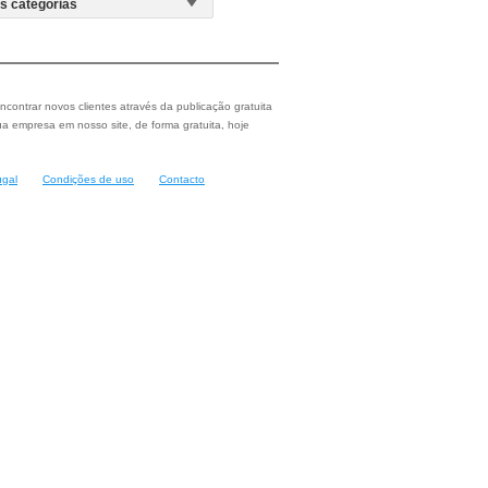
ncontrar novos clientes através da publicação gratuita
a empresa em nosso site, de forma gratuita, hoje
ugal
Condições de uso
Contacto