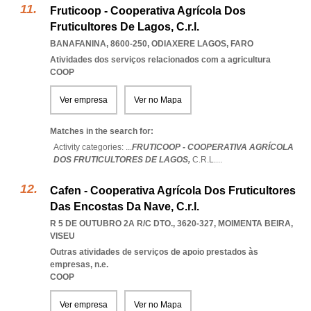
Fruticoop - Cooperativa Agrícola Dos
Fruticultores De Lagos, C.r.l.
BANAFANINA, 8600-250
,
ODIAXERE LAGOS
,
FARO
Atividades dos serviços relacionados com a agricultura
COOP
Ver empresa
Ver no Mapa
Matches in the search for:
Activity categories: ...
FRUTICOOP - COOPERATIVA AGRÍCOLA
DOS FRUTICULTORES DE LAGOS,
C.R.L.
...
Cafen - Cooperativa Agrícola Dos Fruticultores
Das Encostas Da Nave, C.r.l.
R 5 DE OUTUBRO 2A R/C DTO., 3620-327
,
MOIMENTA BEIRA
,
VISEU
Outras atividades de serviços de apoio prestados às
empresas, n.e.
COOP
Ver empresa
Ver no Mapa