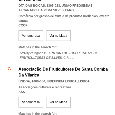
QTA DAS BOIÇAS, 8365-023
,
UNIAO FREGUESIAS
ALCANTARILHA PERA SILVES
,
FARO
Comércio por grosso de fruta e de produtos hortícolas, exceto
batata
COOP
Ver empresa
Ver no Mapa
Matches in the search for:
Activity categories: ...
FRUTARADE - COOPERATIVA DE
FRUTICULTORES DE SILVES,
C.R.L.
...
Associação De Fruticultores De Santa Comba
Da Vilariça
LISBOA, 1000-000
,
INDEFINIDA LISBOA
,
LISBOA
Associações culturais e recreativas
ASS
Ver empresa
Ver no Mapa
Matches in the search for: