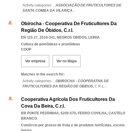
Activity categories: ...
ASSOCIAÇÃO DE FRUTICULTORES DE
SANTA COMBA DA VILARIÇA
...
Obirocha - Cooperativa De Fruticultores Da
Região De Óbidos, C.r.l.
EN 115 27, 2510-341
,
NEGROS OBIDOS
,
LEIRIA
Cultura de pomóideas e prunóideas
COOP
Ver empresa
Ver no Mapa
Matches in the search for:
Activity categories: ...
OBIROCHA - COOPERATIVA DE
FRUTICULTORES DA REGIÃO DE ÓBIDOS,
C.R.L.
...
Cooperativa Agrícola Dos Fruticultores Da
Cova Da Beira, C.r.l.
BR PONTE PEDRINHA, 6200-570
,
FERRO COVILHA
,
CASTELO
BRANCO
Comércio por grosso de fruta e de produtos hortícolas, exceto
batata