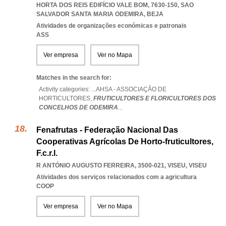
HORTA DOS REIS EDIFÍCIO VALE BOM, 7630-150
,
SAO
SALVADOR SANTA MARIA ODEMIRA
,
BEJA
Atividades de organizações económicas e patronais
ASS
Ver empresa
Ver no Mapa
Matches in the search for:
Activity categories: ...
AHSA - ASSOCIAÇÃO DE
HORTICULTORES,
FRUTICULTORES E FLORICULTORES DOS
CONCELHOS DE ODEMIRA
...
Fenafrutas - Federação Nacional Das
Cooperativas Agrícolas De Horto-fruticultores,
F.c.r.l.
R ANTÓNIO AUGUSTO FERREIRA, 3500-021
,
VISEU
,
VISEU
Atividades dos serviços relacionados com a agricultura
COOP
Ver empresa
Ver no Mapa