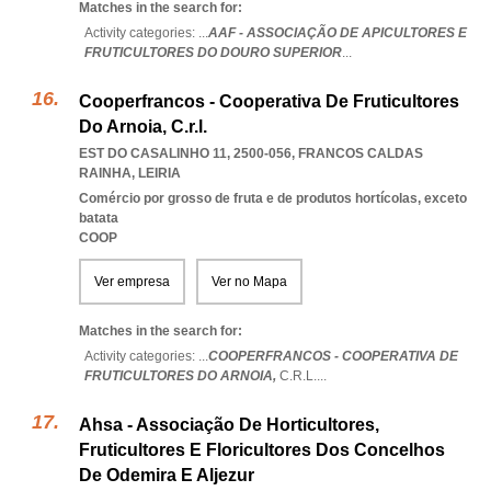
Matches in the search for:
Activity categories: ...
AAF - ASSOCIAÇÃO DE APICULTORES E
FRUTICULTORES DO DOURO SUPERIOR
...
Cooperfrancos - Cooperativa De Fruticultores
Do Arnoia, C.r.l.
EST DO CASALINHO 11, 2500-056
,
FRANCOS CALDAS
RAINHA
,
LEIRIA
Comércio por grosso de fruta e de produtos hortícolas, exceto
batata
COOP
Ver empresa
Ver no Mapa
Matches in the search for:
Activity categories: ...
COOPERFRANCOS - COOPERATIVA DE
FRUTICULTORES DO ARNOIA,
C.R.L.
...
Ahsa - Associação De Horticultores,
Fruticultores E Floricultores Dos Concelhos
De Odemira E Aljezur