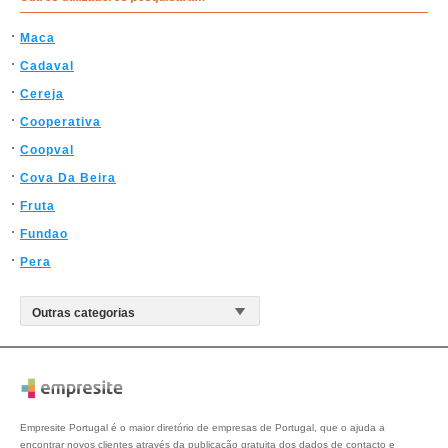
Maca
Cadaval
Cereja
Cooperativa
Coopval
Cova Da Beira
Fruta
Fundao
Pera
Empresite Portugal é o maior diretório de empresas de Portugal, que o ajuda a
encontrar novos clientes através da publicação gratuita dos dados de contacto e