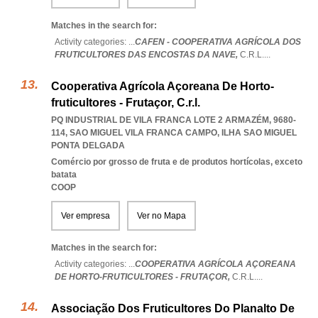
Matches in the search for:
Activity categories: ...
CAFEN - COOPERATIVA AGRÍCOLA DOS
FRUTICULTORES DAS ENCOSTAS DA NAVE,
C.R.L.
...
Cooperativa Agrícola Açoreana De Horto-
fruticultores - Frutaçor, C.r.l.
PQ INDUSTRIAL DE VILA FRANCA LOTE 2 ARMAZÉM, 9680-
114
,
SAO MIGUEL VILA FRANCA CAMPO
,
ILHA SAO MIGUEL
PONTA DELGADA
Comércio por grosso de fruta e de produtos hortícolas, exceto
batata
COOP
Ver empresa
Ver no Mapa
Matches in the search for:
Activity categories: ...
COOPERATIVA AGRÍCOLA AÇOREANA
DE HORTO-FRUTICULTORES - FRUTAÇOR,
C.R.L.
...
Associação Dos Fruticultores Do Planalto De