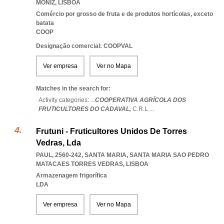
MONIZ
,
LISBOA
Comércio por grosso de fruta e de produtos hortícolas, exceto
batata
COOP
Designação comercial: COOPVAL
Ver empresa
Ver no Mapa
Matches in the search for:
Activity categories: ...
COOPERATIVA AGRÍCOLA DOS
FRUTICULTORES DO CADAVAL,
C.R.L.
...
Frutuni - Fruticultores Unidos De Torres
Vedras, Lda
PAUL, 2560-242, SANTA MARIA
,
SANTA MARIA SAO PEDRO
MATACAES TORRES VEDRAS
,
LISBOA
Armazenagem frigorífica
LDA
Ver empresa
Ver no Mapa