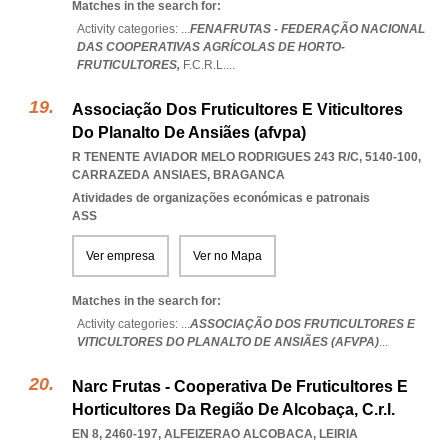
Matches in the search for:
Activity categories: ...
FENAFRUTAS - FEDERAÇÃO NACIONAL
DAS COOPERATIVAS AGRÍCOLAS DE HORTO-
FRUTICULTORES,
F.C.R.L.
...
Associação Dos Fruticultores E Viticultores
Do Planalto De Ansiães (afvpa)
R TENENTE AVIADOR MELO RODRIGUES 243 R/C, 5140-100
,
CARRAZEDA ANSIAES
,
BRAGANCA
Atividades de organizações económicas e patronais
ASS
Ver empresa
Ver no Mapa
Matches in the search for:
Activity categories: ...
ASSOCIAÇÃO DOS FRUTICULTORES E
VITICULTORES DO PLANALTO DE ANSIÃES (AFVPA)
...
Narc Frutas - Cooperativa De Fruticultores E
Horticultores Da Região De Alcobaça, C.r.l.
EN 8, 2460-197
,
ALFEIZERAO ALCOBACA
,
LEIRIA