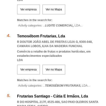
LDA
Ver empresa
Ver no Mapa
Matches in the search for:
Activity categories: ...
LUDITE COMERCIAL,
LDA
...
Temosébom Frutarias, Lda
R DOUTOR JOÃO ABEL DE FREITAS LOJA G, 9300-048
,
CAMARA LOBOS
,
ILHA DA MADEIRA FUNCHAL
Comércio a retalho de frutas e produtos hortícolas, em
estabelecimentos especializados
LDA
Ver empresa
Ver no Mapa
Matches in the search for:
Activity categories: ...
TEMOSÉBOM FRUTARIAS,
LDA
...
Frutarias Santiago - Cátia E Irmãos, Lda
R DO HOSPITAL 217F, 4535-466
,
SAO PAIO OLEIROS SANTA