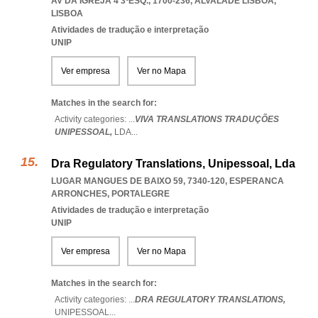
AV DA IGREJA 4 3ºESQ., 1700-236
,
ALVALADE LISBOA
,
LISBOA
Atividades de tradução e interpretação
UNIP
Ver empresa
Ver no Mapa
Matches in the search for:
Activity categories: ...
VIVA TRANSLATIONS TRADUÇÕES
UNIPESSOAL,
LDA
...
Dra Regulatory Translations, Unipessoal, Lda
LUGAR MANGUES DE BAIXO 59, 7340-120
,
ESPERANCA
ARRONCHES
,
PORTALEGRE
Atividades de tradução e interpretação
UNIP
Ver empresa
Ver no Mapa
Matches in the search for:
Activity categories: ...
DRA REGULATORY TRANSLATIONS,
UNIPESSOAL
...