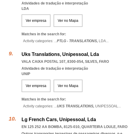
Atividades de tradução e interpretação
LDA
Ver empresa
Ver no Mapa
Matches in the search for:
Activity categories: ...
PTLG - TRANSLATIONS,
LDA
...
Uks Translations, Unipessoal, Lda
VALA CAIXA POSTAL 107, 8300-054
,
SILVES
,
FARO
Atividades de tradução e interpretação
UNIP
Ver empresa
Ver no Mapa
Matches in the search for:
Activity categories: ...
UKS TRANSLATIONS,
UNIPESSOAL
...
Lg French Cars, Unipessoal, Lda
EN 125 252 AA BOMBA, 8125-010
,
QUARTEIRA LOULE
,
FARO
Outros transportes terrestres de passageiros diversos, n.e