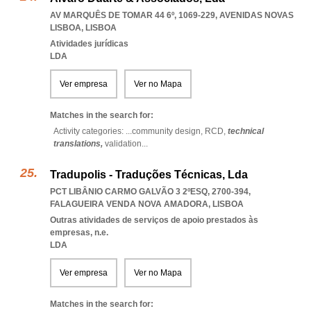
AV MARQUÊS DE TOMAR 44 6º, 1069-229
,
AVENIDAS NOVAS
LISBOA
,
LISBOA
Atividades jurídicas
LDA
Ver empresa
Ver no Mapa
Matches in the search for:
Activity categories: ...
community design,
RCD,
technical
translations,
validation
...
Tradupolis - Traduções Técnicas, Lda
PCT LIBÂNIO CARMO GALVÃO 3 2ºESQ, 2700-394
,
FALAGUEIRA VENDA NOVA AMADORA
,
LISBOA
Outras atividades de serviços de apoio prestados às
empresas, n.e.
LDA
Ver empresa
Ver no Mapa
Matches in the search for: