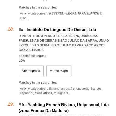
Matches in the search for:
Activity categories: ...
KESTREL - LEGAL TRANSLATIONS,
LDA
...
Ilo - Instituto De Línguas De Oeiras, Lda
R INFANTE DOM PEDRO 3 R/C, 2780-076, UNIÃO DAS
FREGUESIAS DE OEIRAS E SÃO JULIÃO DA BARRA
,
UNIAO
FREGUESIAS OEIRAS SAO JULIAO BARRA PACO ARCOS
CAXIAS
,
LISBOA
Escolas de línguas
LDA
Ver empresa
Ver no Mapa
Matches in the search for:
Activity categories: ...
italiano,
arcos,
french,
verão,
francês,
espanhol,
translations,
foreigners
...
Yfr - Yachting French Riviera, Unipessoal, Lda
(zona Franca Da Madeira)