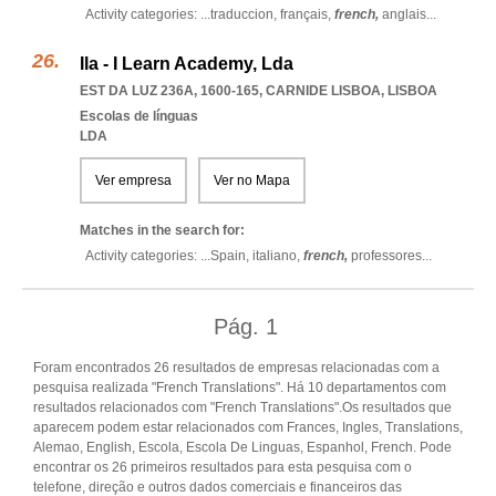
Activity categories: ...
traduccion,
français,
french,
anglais
...
Ila - I Learn Academy, Lda
EST DA LUZ 236A, 1600-165
,
CARNIDE LISBOA
,
LISBOA
Escolas de línguas
LDA
Ver empresa
Ver no Mapa
Matches in the search for:
Activity categories: ...
Spain,
italiano,
french,
professores
...
Pág.
1
Foram encontrados 26 resultados de empresas relacionadas com a
pesquisa realizada "French Translations". Há 10 departamentos com
resultados relacionados com "French Translations".Os resultados que
aparecem podem estar relacionados com Frances, Ingles, Translations,
Alemao, English, Escola, Escola De Linguas, Espanhol, French. Pode
encontrar os 26 primeiros resultados para esta pesquisa com o
telefone, direção e outros dados comerciais e financeiros das