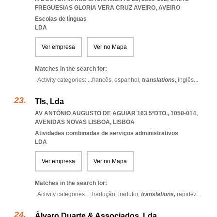
FREGUESIAS GLORIA VERA CRUZ AVEIRO
,
AVEIRO
Escolas de línguas
LDA
Ver empresa
Ver no Mapa
Matches in the search for:
Activity categories: ...
francês,
espanhol,
translations,
inglês
...
Tls, Lda
AV ANTÓNIO AUGUSTO DE AGUIAR 163 5ºDTO., 1050-014
,
AVENIDAS NOVAS LISBOA
,
LISBOA
Atividades combinadas de serviços administrativos
LDA
Ver empresa
Ver no Mapa
Matches in the search for:
Activity categories: ...
tradução,
tradutor,
translations,
rapidez
...
Álvaro Duarte & Associados, Lda