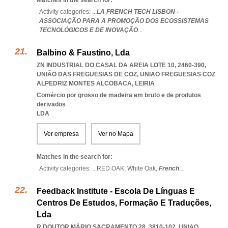
Matches in the search for:
Activity categories: ...
LA FRENCH TECH LISBON -
ASSOCIAÇÃO PARA A PROMOÇÃO DOS ECOSSISTEMAS
TECNOLÓGICOS E DE INOVAÇÃO
...
Balbino & Faustino, Lda
ZN INDUSTRIAL DO CASAL DA AREIA LOTE 10, 2460-390,
UNIÃO DAS FREGUESIAS DE COZ
,
UNIAO FREGUESIAS COZ
ALPEDRIZ MONTES ALCOBACA
,
LEIRIA
Comércio por grosso de madeira em bruto e de produtos
derivados
LDA
Ver empresa
Ver no Mapa
Matches in the search for:
Activity categories: ...
RED OAK,
White Oak,
French
...
Feedback Institute - Escola De Línguas E
Centros De Estudos, Formação E Traduções,
Lda
R DOUTOR MÁRIO SACRAMENTO 28, 3810-102
,
UNIAO