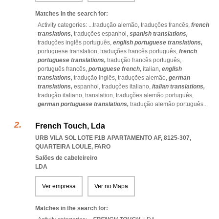
Matches in the search for:
Activity categories: ...
tradução alemão,
traduções francês,
french
translations,
traduções espanhol,
spanish translations,
traduções inglês português,
english portuguese translations,
portuguese translation,
traduções francês português,
french
portuguese translations,
tradução francês português,
português francês,
portuguese french,
italian,
english
translations,
tradução inglês,
traduções alemão,
german
translations,
espanhol,
traduções italiano,
italian translations,
tradução italiano,
translation,
traduções alemão português,
german portuguese translations,
tradução alemão português
...
French Touch, Lda
URB VILA SOL LOTE F1B APARTAMENTO AF, 8125-307
,
QUARTEIRA LOULE
,
FARO
Salões de cabeleireiro
LDA
Ver empresa
Ver no Mapa
Matches in the search for: