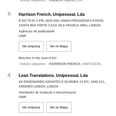
Activity categories: ...
FRENCH TOUCH,
LDA
...
Harrison French, Unipessoal, Lda
R DO TEJO 2 4ºB, 2625-204
,
UNIAO FREGUESIAS POVOA
SANTA IRIA FORTE CASA VILA FRANCA XIRA
,
LISBOA
Agências de publicidade
UNIP
Ver empresa
Ver no Mapa
Matches in the search for:
Activity categories: ...
HARRISON FRENCH,
UNIPESSOAL
...
Lean Translations, Unipessoal, Lda
AV ENGENHEIRO ARANTES E OLIVEIRA 23 8ºC, 1900-221
,
AREEIRO LISBOA
,
LISBOA
Atividades de tradução e interpretação
UNIP
Ver empresa
Ver no Mapa