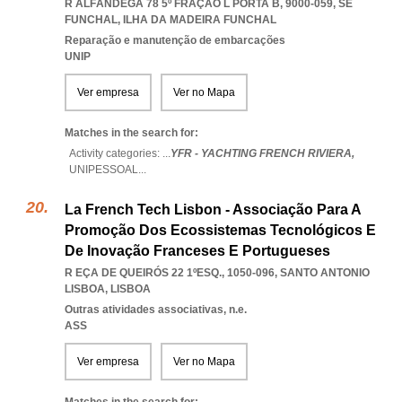
R ALFÂNDEGA 78 5º FRAÇÃO L PORTA B, 9000-059
,
SE
FUNCHAL
,
ILHA DA MADEIRA FUNCHAL
Reparação e manutenção de embarcações
UNIP
Ver empresa
Ver no Mapa
Matches in the search for:
Activity categories: ...
YFR - YACHTING FRENCH RIVIERA,
UNIPESSOAL
...
La French Tech Lisbon - Associação Para A
Promoção Dos Ecossistemas Tecnológicos E
De Inovação Franceses E Portugueses
R EÇA DE QUEIRÓS 22 1ºESQ., 1050-096
,
SANTO ANTONIO
LISBOA
,
LISBOA
Outras atividades associativas, n.e.
ASS
Ver empresa
Ver no Mapa