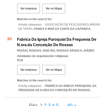
Ver empresa
Ver no Mapa
Matches in the search for:
Activity categories: ...
ASSOCIAÇÃO DE PESCADORES ARRAIS
DE TERRA,
PANDA E MAR DA COSTA DA CAPARICA
...
Fabrica Da Igreja Paroquial Da Freguesia De
N.sra.da Conceição De Rossas
PASSAL ROSSAS, 4540-501
,
ROSSAS AROUCA
,
AVEIRO
Atividades de organizações religiosas
PCR
Ver empresa
Ver no Mapa
Matches in the search for:
Activity categories: ...
FABRICA DA IGREJA PAROQUIAL DA
FREGUESIA DE N.SRA.DA CONCEIÇÃO DE ROSSAS
...
Pág.
1
2
3
4
5
...
40
»