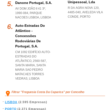
Unipessoal, Lda
Danone Portugal, S.a.
R DA AGRA NOVA 120,
AV DOM JOÃO II 41 3º,
4485-040
,
AVELEDA VILA
1990-084
,
PARQUE
CONDE
,
PORTO
NACOES LISBOA
,
LISBOA
Auto-Estradas Do
Atlântico -
Concessões
Rodoviárias De
Portugal, S.a.
CM 1092 EDIFÍCIO AUTO-
ESTRADAS DO
ATLÂNTICO, 2560-587,
SANTA MARIA
,
SANTA
MARIA SAO PEDRO
MATACAES TORRES
VEDRAS
,
LISBOA
Filtrar "Freguesia Costa Da Caparica" por Concelho
LISBOA
(2.595 Empresas)
PORTO
(2.371 Empresas)