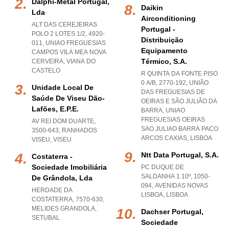
Dalphi-Metal Portugal,
Daikin
Lda
Airconditioning
ALT DAS CEREJEIRAS
Portugal -
POLO 2 LOTES 1/2, 4920-
Distribuição
011
,
UNIAO FREGUESIAS
Equipamento
CAMPOS VILA MEA NOVA
Térmico, S.a.
CERVEIRA
,
VIANA DO
CASTELO
R QUINTA DA FONTE PISO
0 A/B, 2770-192, UNIÃO
Unidade Local De
DAS FREGUESIAS DE
Saúde De Viseu Dão-
OEIRAS E SÃO JULIÃO DA
Lafões, E.p.e.
BARRA
,
UNIAO
FREGUESIAS OEIRAS
AV REI DOM DUARTE,
SAO JULIAO BARRA PACO
3500-643
,
RANHADOS
ARCOS CAXIAS
,
LISBOA
VISEU
,
VISEU
Ntt Data Portugal, S.a.
Costaterra -
Sociedade Imobiliária
PC DUQUE DE
SALDANHA 1 10º, 1050-
De Grândola, Lda
094
,
AVENIDAS NOVAS
HERDADE DA
LISBOA
,
LISBOA
COSTATERRA, 7570-630
,
MELIDES GRANDOLA
,
Dachser Portugal,
SETUBAL
Sociedade