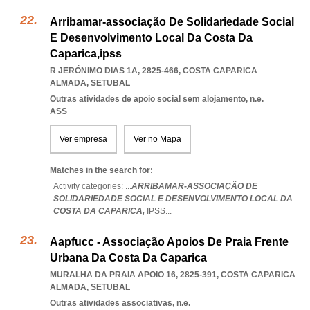
Arribamar-associação De Solidariedade Social
E Desenvolvimento Local Da Costa Da
Caparica,ipss
R JERÓNIMO DIAS 1A, 2825-466
,
COSTA CAPARICA
ALMADA
,
SETUBAL
Outras atividades de apoio social sem alojamento, n.e.
ASS
Ver empresa
Ver no Mapa
Matches in the search for:
Activity categories: ...
ARRIBAMAR-ASSOCIAÇÃO DE
SOLIDARIEDADE SOCIAL E DESENVOLVIMENTO LOCAL DA
COSTA DA CAPARICA,
IPSS
...
Aapfucc - Associação Apoios De Praia Frente
Urbana Da Costa Da Caparica
MURALHA DA PRAIA APOIO 16, 2825-391
,
COSTA CAPARICA
ALMADA
,
SETUBAL
Outras atividades associativas, n.e.