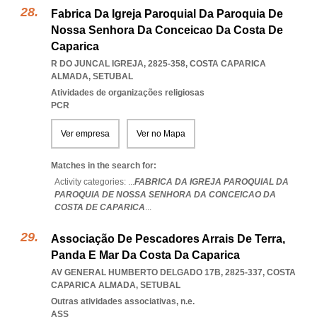
Fabrica Da Igreja Paroquial Da Paroquia De
Nossa Senhora Da Conceicao Da Costa De
Caparica
R DO JUNCAL IGREJA, 2825-358
,
COSTA CAPARICA
ALMADA
,
SETUBAL
Atividades de organizações religiosas
PCR
Ver empresa
Ver no Mapa
Matches in the search for:
Activity categories: ...
FABRICA DA IGREJA PAROQUIAL DA
PAROQUIA DE NOSSA SENHORA DA CONCEICAO DA
COSTA DE CAPARICA
...
Associação De Pescadores Arrais De Terra,
Panda E Mar Da Costa Da Caparica
AV GENERAL HUMBERTO DELGADO 17B, 2825-337
,
COSTA
CAPARICA ALMADA
,
SETUBAL
Outras atividades associativas, n.e.
ASS