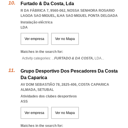
Furtado & Da Costa, Lda
R DA FÁBRICA 7, 9560-062
,
NOSSA SENHORA ROSARIO
LAGOA SAO MIGUEL
,
ILHA SAO MIGUEL PONTA DELGADA
Instalação eléctrica
LDA
Ver empresa
Ver no Mapa
Matches in the search for:
Activity categories: ...
FURTADO & DA COSTA,
LDA
...
Grupo Desportivo Dos Pescadores Da Costa
Da Caparica
AV DOM SEBASTIÃO 78, 2825-406
,
COSTA CAPARICA
ALMADA
,
SETUBAL
Atividades dos clubes desportivos
ASS
Ver empresa
Ver no Mapa
Matches in the search for: