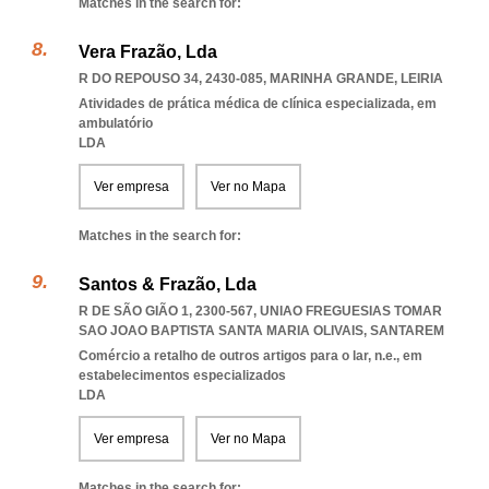
Matches in the search for:
Vera Frazão, Lda
R DO REPOUSO 34, 2430-085
,
MARINHA GRANDE
,
LEIRIA
Atividades de prática médica de clínica especializada, em
ambulatório
LDA
Ver empresa
Ver no Mapa
Matches in the search for:
Santos & Frazão, Lda
R DE SÃO GIÃO 1, 2300-567
,
UNIAO FREGUESIAS TOMAR
SAO JOAO BAPTISTA SANTA MARIA OLIVAIS
,
SANTAREM
Comércio a retalho de outros artigos para o lar, n.e., em
estabelecimentos especializados
LDA
Ver empresa
Ver no Mapa
Matches in the search for: