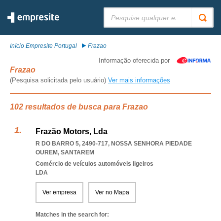
Pesquisar:
Início Empresite Portugal
Frazao
Informação oferecida por
Frazao
(Pesquisa solicitada pelo usuário)
Ver mais informações
102 resultados de busca para Frazao
Frazão Motors, Lda
R DO BARRO 5, 2490-717
,
NOSSA SENHORA PIEDADE
OUREM
,
SANTAREM
Comércio de veículos automóveis ligeiros
LDA
Ver empresa
Ver no Mapa
Matches in the search for: