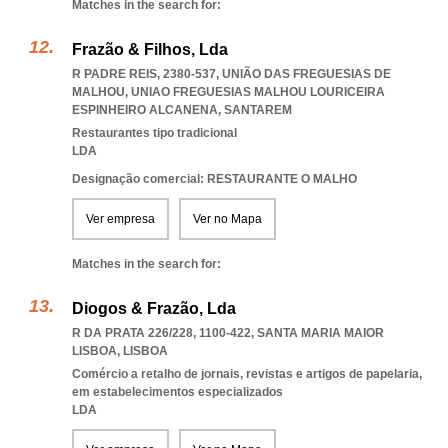
Matches in the search for:
Frazão & Filhos, Lda
R PADRE REIS, 2380-537, UNIÃO DAS FREGUESIAS DE
MALHOU
,
UNIAO FREGUESIAS MALHOU LOURICEIRA
ESPINHEIRO ALCANENA
,
SANTAREM
Restaurantes tipo tradicional
LDA
Designação comercial: RESTAURANTE O MALHO
Ver empresa
Ver no Mapa
Matches in the search for:
Diogos & Frazão, Lda
R DA PRATA 226/228, 1100-422
,
SANTA MARIA MAIOR
LISBOA
,
LISBOA
Comércio a retalho de jornais, revistas e artigos de papelaria,
em estabelecimentos especializados
LDA