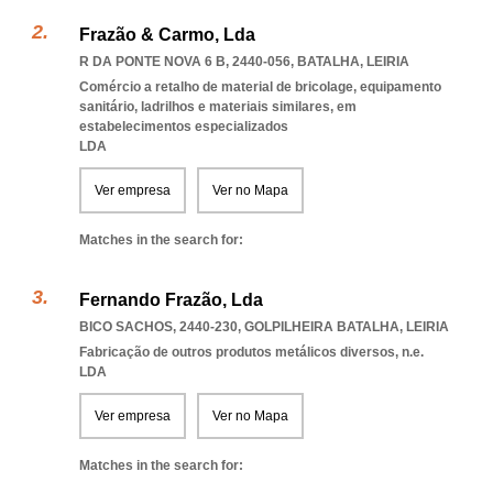
Frazão & Carmo, Lda
R DA PONTE NOVA 6 B, 2440-056
,
BATALHA
,
LEIRIA
Comércio a retalho de material de bricolage, equipamento
sanitário, ladrilhos e materiais similares, em
estabelecimentos especializados
LDA
Ver empresa
Ver no Mapa
Matches in the search for:
Fernando Frazão, Lda
BICO SACHOS, 2440-230
,
GOLPILHEIRA BATALHA
,
LEIRIA
Fabricação de outros produtos metálicos diversos, n.e.
LDA
Ver empresa
Ver no Mapa
Matches in the search for: