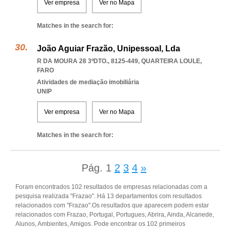
Ver empresa
Ver no Mapa
Matches in the search for:
João Aguiar Frazão, Unipessoal, Lda
R DA MOURA 28 3ºDTO., 8125-449
,
QUARTEIRA LOULE
,
FARO
Atividades de mediação imobiliária
UNIP
Ver empresa
Ver no Mapa
Matches in the search for:
Pág.
1
2
3
4
»
Foram encontrados 102 resultados de empresas relacionadas com a
pesquisa realizada "Frazao". Há 13 departamentos com resultados
relacionados com "Frazao".Os resultados que aparecem podem estar
relacionados com Frazao, Portugal, Portugues, Abrira, Ainda, Alcanede,
Alunos, Ambientes, Amigos. Pode encontrar os 102 primeiros