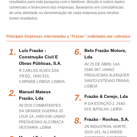
resultados para esta pesquisa com o telefone, direção e outros dados
comerciais e financeiros das empresas. Baseamos em coincidências
de uma atividade ou denominação de cada empresa para mostrar
esses resultados.
Principais Empresas relacionadas a "Frazao " ordenados por cobrança
Luís Frazão -
Belo Frazão Motors,
Construção Civil E
Lda
Obras Públicas, S.a.
AV 25 DE ABRIL 14A,
2580-367
,
UNIAO
R CARLOS ALVES 3/3A
FREGUESIAS ALENQUER
2ºESQ., 1600-515
,
SANTO ESTEVAO TRIANA
,
CARNIDE LISBOA
,
LISBOA
LISBOA
Manuel Mateus
Frazão & Cerejo, Lda
Frazão, Lda
R DA ESTAÇÃO 2, 2440-
AV DOS COMBATENTES
019
,
BATALHA
,
LEIRIA
DA GRANDE GUERRA 33
LOJA 1A, 2460-039
,
UNIAO
Frazão - Rochas, S.a.
FREGUESIAS ALCOBACA
ZN INDUSTRIAL NORTE,
VESTIARIA
,
LEIRIA
2025-161
,
ALCANEDE