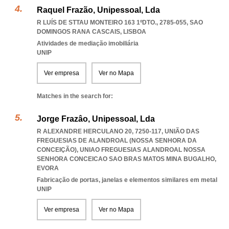
Raquel Frazão, Unipessoal, Lda
R LUÍS DE STTAU MONTEIRO 163 1ºDTO., 2785-055
,
SAO
DOMINGOS RANA CASCAIS
,
LISBOA
Atividades de mediação imobiliária
UNIP
Ver empresa
Ver no Mapa
Matches in the search for:
Jorge Frazâo, Unipessoal, Lda
R ALEXANDRE HERCULANO 20, 7250-117, UNIÃO DAS
FREGUESIAS DE ALANDROAL (NOSSA SENHORA DA
CONCEIÇÃO)
,
UNIAO FREGUESIAS ALANDROAL NOSSA
SENHORA CONCEICAO SAO BRAS MATOS MINA BUGALHO
,
EVORA
Fabricação de portas, janelas e elementos similares em metal
UNIP
Ver empresa
Ver no Mapa