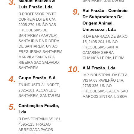
Manuel Esteves &
SANTAREM
,
SANTAREM
Luís Frazão, Lda
Rui Frazão - Comércio
R PROFESSOR PINTO
De Subprodutos De
CORREIA LOTE 6 C/V,
Origem Animal,
2005-270, UNIÃO DAS
Unipessoal, Lda
FREGUESIAS DE
SANTAREM (MARVILA),
R DA BARRADA DE BAIXO
SANTA IRIA DA RIBEIRA
15, 2495-204
,
UNIAO
DE SANTAREM
,
UNIAO
FREGUESIAS SANTA
FREGUESIAS SANTAREM
CATARINA SERRA
MARVILA SANTA IRIA
CHAINCA LEIRIA
,
LEIRIA
RIBEIRA SAO SALVADO
,
A.m.frazão, Lda
SANTAREM
IMP INDUSTRIAL DA BELA
Grupo Frazão, S.a.
VISTA 68 PAVILHÃO 14A,
ZN INDUSTRIAL NORTE,
2735-336
,
UNIAO
2025-161
,
ALCANEDE
FREGUESIAS CACEM SAO
SANTAREM
,
SANTAREM
MARCOS SINTRA
,
LISBOA
Confecções Frazão,
Lda
R DAS FONTAÍNHAS 181,
4595-125
,
FRAZAO
ARREIGADA PACOS