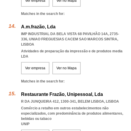
Ver empresa
Ver no Mapa
Matches in the search for:
A.m.frazão, Lda
IMP INDUSTRIAL DA BELA VISTA 68 PAVILHÃO 14A, 2735-
336
,
UNIAO FREGUESIAS CACEM SAO MARCOS SINTRA
,
LISBOA
Atividades de preparação da impressão e de produtos media
LDA
Ver empresa
Ver no Mapa
Matches in the search for:
Restaurante Frazão, Unipessoal, Lda
R DA JUNQUEIRA 412, 1300-341
,
BELEM LISBOA
,
LISBOA
Comércio a retalho em outros estabelecimentos não
especializados, com predominância de produtos alimentares,
bebidas ou tabaco
UNIP