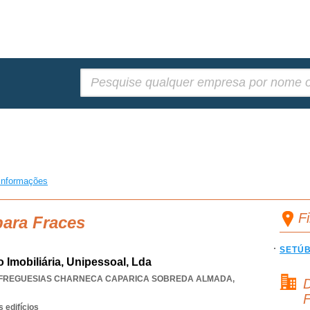
Pesquisar:
informações
F
para Fraces
SETÚ
 Imobiliária, Unipessoal, Lda
 FREGUESIAS CHARNECA CAPARICA SOBREDA ALMADA
,
D
F
 edifícios