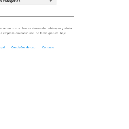
ncontrar novos clientes através da publicação gratuita
a empresa em nosso site, de forma gratuita, hoje
ugal
Condições de uso
Contacto