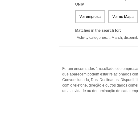
UNIP
Ver empresa
Ver no Mapa
Matches in the search for:
Activity categories: ...
March,
disponib
Foram encontrados 1 resultados de empresas
que aparecem podem estar relacionados com 
Convencionada, Das, Destinadas, Disponibili
com o telefone, direção e outros dados come
uma atividade ou denominação de cada empr