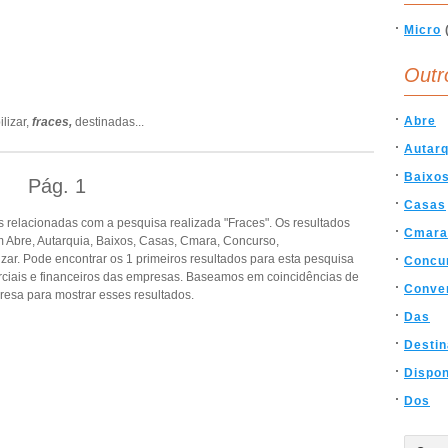
Micro
Outr
Abre
ilizar,
fraces,
destinadas
...
Autarq
Baixo
Pág.
1
Casas
 relacionadas com a pesquisa realizada "Fraces". Os resultados
Cmara
Abre, Autarquia, Baixos, Casas, Cmara, Concurso,
zar. Pode encontrar os 1 primeiros resultados para esta pesquisa
Concu
rciais e financeiros das empresas. Baseamos em coincidências de
Conve
esa para mostrar esses resultados.
Das
Desti
Dispon
Dos