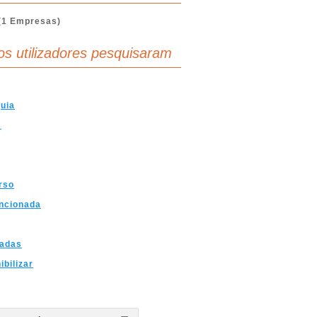
(1 Empresas)
os utilizadores pesquisaram
uia
s
rso
ncionada
nadas
ibilizar