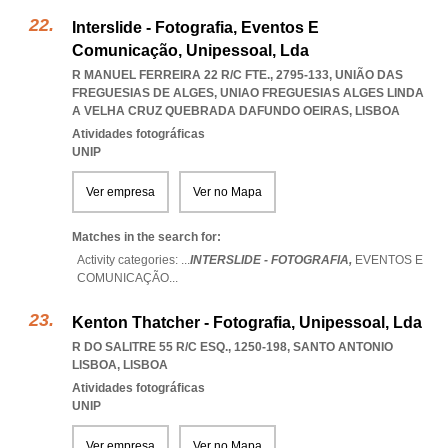
Interslide - Fotografia, Eventos E
Comunicação, Unipessoal, Lda
R MANUEL FERREIRA 22 R/C FTE., 2795-133, UNIÃO DAS
FREGUESIAS DE ALGES
,
UNIAO FREGUESIAS ALGES LINDA
A VELHA CRUZ QUEBRADA DAFUNDO OEIRAS
,
LISBOA
Atividades fotográficas
UNIP
Ver empresa
Ver no Mapa
Matches in the search for:
Activity categories: ...
INTERSLIDE - FOTOGRAFIA,
EVENTOS E
COMUNICAÇÃO
...
Kenton Thatcher - Fotografia, Unipessoal, Lda
R DO SALITRE 55 R/C ESQ., 1250-198
,
SANTO ANTONIO
LISBOA
,
LISBOA
Atividades fotográficas
UNIP
Ver empresa
Ver no Mapa