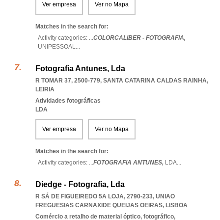
Ver empresa
Ver no Mapa
Matches in the search for:
Activity categories: ...
COLORCALIBER - FOTOGRAFIA,
UNIPESSOAL
...
Fotografia Antunes, Lda
R TOMAR 37, 2500-779
,
SANTA CATARINA CALDAS RAINHA
,
LEIRIA
Atividades fotográficas
LDA
Ver empresa
Ver no Mapa
Matches in the search for:
Activity categories: ...
FOTOGRAFIA ANTUNES,
LDA
...
Diedge - Fotografia, Lda
R SÁ DE FIGUEIREDO 5A LOJA, 2790-233
,
UNIAO
FREGUESIAS CARNAXIDE QUEIJAS OEIRAS
,
LISBOA
Comércio a retalho de material óptico, fotográfico,