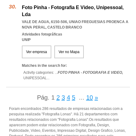
Foto Pinha - Fotografia E Video, Unipessoal,
Lda
VALE DE AGUA, 6150-506
,
UNIAO FREGUESIAS PROENCA A
NOVA PERAL
,
CASTELO BRANCO
Atividades fotográficas
UNIP
Ver empresa
Ver no Mapa
Matches in the search for:
Activity categories: ...
FOTO PINHA - FOTOGRAFIA E VIDEO,
UNIPESSOAL
...
Pág.
1
2
3
4
5
...
10
»
Foram encontrados 286 resultados de empresas relacionadas com a
pesquisa realizada "Fotografia Lonas". Há 21 departamentos com
resultados relacionados com "Fotografia Lonas".Os resultados que
aparecem podem estar relacionados com Fotografia, Design,
Publicidade, Video, Eventos, Impressao Digital, Design Grafico, Lonas,