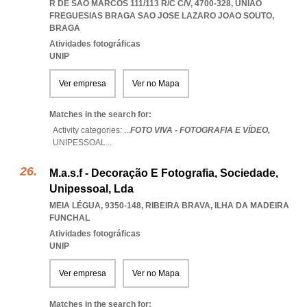
R DE SÃO MARCOS 111/113 R/C C/V, 4700-328
,
UNIAO
FREGUESIAS BRAGA SAO JOSE LAZARO JOAO SOUTO
,
BRAGA
Atividades fotográficas
UNIP
Ver empresa
Ver no Mapa
Matches in the search for:
Activity categories: ...
FOTO VIVA - FOTOGRAFIA E VÍDEO,
UNIPESSOAL
...
M.a.s.f - Decoração E Fotografia, Sociedade,
Unipessoal, Lda
MEIA LÉGUA, 9350-148
,
RIBEIRA BRAVA
,
ILHA DA MADEIRA
FUNCHAL
Atividades fotográficas
UNIP
Ver empresa
Ver no Mapa
Matches in the search for: