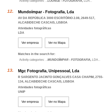
Activity categories: ...
LOUNGE - FOTOGRAFIA,
LDA
...
Mundoímpar - Fotografia, Lda
AV DA REPÚBLICA 3000 ESCRITÓRIO 2.08, 2649-517
,
ALCABIDECHE CASCAIS
,
LISBOA
Atividades fotográficas
LDA
Ver empresa
Ver no Mapa
Matches in the search for:
Activity categories: ...
MUNDOÍMPAR - FOTOGRAFIA,
LDA
...
Mgc Fotografia, Unipessoal, Lda
R SARGENTO JACINTO GONÇALVES CASA CHAPIM, 2755-
134
,
ALCABIDECHE CASCAIS
,
LISBOA
Atividades fotográficas
UNIP
Ver empresa
Ver no Mapa