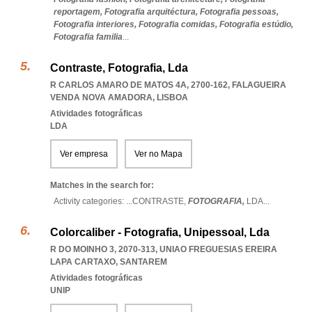
reportagem,
Fotografia arquitéctura,
Fotografia pessoas,
Fotografia interiores,
Fotografia comidas,
Fotografia estúdio,
Fotografia familia
...
Contraste, Fotografia, Lda
R CARLOS AMARO DE MATOS 4A, 2700-162
,
FALAGUEIRA
VENDA NOVA AMADORA
,
LISBOA
Atividades fotográficas
LDA
Ver empresa
Ver no Mapa
Matches in the search for:
Activity categories: ...
CONTRASTE,
FOTOGRAFIA,
LDA
...
Colorcaliber - Fotografia, Unipessoal, Lda
R DO MOINHO 3, 2070-313
,
UNIAO FREGUESIAS EREIRA
LAPA CARTAXO
,
SANTAREM
Atividades fotográficas
UNIP