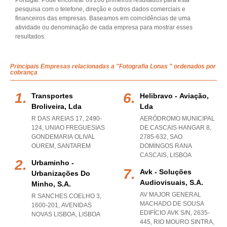
Portugal. Pode encontrar os 286 primeiros resultados para esta
pesquisa com o telefone, direção e outros dados comerciais e
financeiros das empresas. Baseamos em coincidências de uma
atividade ou denominação de cada empresa para mostrar esses
resultados.
Principais Empresas relacionadas a "Fotografia Lonas " ordenados por
cobrança
Transportes
Helibravo - Aviação,
Broliveira, Lda
Lda
R DAS AREIAS 17, 2490-
AERÓDROMO MUNICIPAL
124
,
UNIAO FREGUESIAS
DE CASCAIS HANGAR 8,
GONDEMARIA OLIVAL
2785-632
,
SAO
OUREM
,
SANTAREM
DOMINGOS RANA
CASCAIS
,
LISBOA
Urbaminho -
Avk - Soluções
Urbanizações Do
Audiovisuais, S.a.
Minho, S.a.
AV MAJOR GENERAL
R SANCHES COELHO 3,
MACHADO DE SOUSA
1600-201
,
AVENIDAS
EDIFÍCIO AVK S/N, 2635-
NOVAS LISBOA
,
LISBOA
445
,
RIO MOURO SINTRA
,