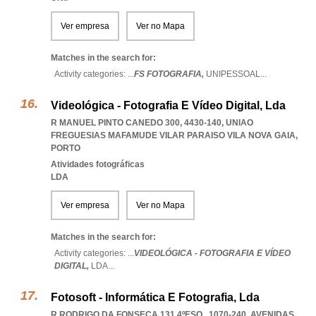
Ver empresa
Ver no Mapa
Matches in the search for:
Activity categories: ...
FS FOTOGRAFIA,
UNIPESSOAL
...
Videológica - Fotografia E Vídeo Digital, Lda
R MANUEL PINTO CANEDO 300, 4430-140
,
UNIAO
FREGUESIAS MAFAMUDE VILAR PARAISO VILA NOVA GAIA
,
PORTO
Atividades fotográficas
LDA
Ver empresa
Ver no Mapa
Matches in the search for:
Activity categories: ...
VIDEOLÓGICA - FOTOGRAFIA E VÍDEO
DIGITAL,
LDA
...
Fotosoft - Informática E Fotografia, Lda
R RODRIGO DA FONSECA 131 4ºESQ., 1070-240
,
AVENIDAS