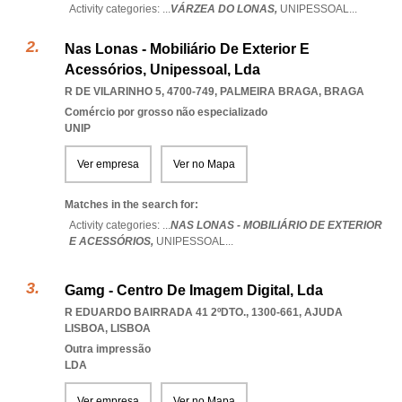
Activity categories: ...
VÁRZEA DO LONAS,
UNIPESSOAL
...
Nas Lonas - Mobiliário De Exterior E
Acessórios, Unipessoal, Lda
R DE VILARINHO 5, 4700-749
,
PALMEIRA BRAGA
,
BRAGA
Comércio por grosso não especializado
UNIP
Ver empresa
Ver no Mapa
Matches in the search for:
Activity categories: ...
NAS LONAS - MOBILIÁRIO DE EXTERIOR
E ACESSÓRIOS,
UNIPESSOAL
...
Gamg - Centro De Imagem Digital, Lda
R EDUARDO BAIRRADA 41 2ºDTO., 1300-661
,
AJUDA
LISBOA
,
LISBOA
Outra impressão
LDA
Ver empresa
Ver no Mapa