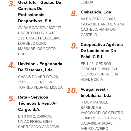
Gestifute - Gestão De
LISBOA
Carreiras De
Clsbrands, Lda
Profissionais
AV DA ESTAÇÃO 603,
Desportivos, S.a.
4935-238
,
DARQUE VIANA
AV DA BOAVISTA 1837 17º
CASTELO
,
VIANA DO
ESCRITÓRIO 17.1, 4100-
CASTELO
133
,
UNIAO FREGUESIAS
LORDELO OURO
Cooperativa Agrícola
MASSARELOS PORTO
,
De Lacticínios Do
PORTO
Faial, C.r.l.
Uavision - Engenharia
ER 1-1ª - CEDROS
CASCALHO, 9900-341
,
De Sistemas, Lda
CEDROS HORTA
,
ILHA
CASAIS DA ARRIOTA 26,
FAIAL HORTA
2565-835
,
VENTOSA
TORRES VEDRAS
,
LISBOA
Vougainvest -
Imobiliária, Lda
Reta - Serviços
R DOM MANUEL
Técnicos E Rent-A-
BARBUDA E
Cargo, S.a.
VASCONCELOS CENTRO
EN 3 KM 2, 2580-596
,
COMERCIAL GLICÍNIAS,
UNIAO FREGUESIAS
3810-498
,
ARADAS
CARREGADO CADAFAIS
AVEIRO
,
AVEIRO