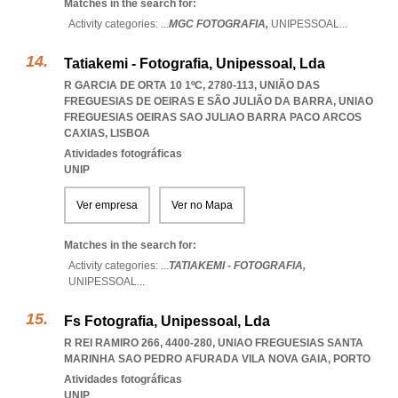
Matches in the search for:
Activity categories: ...
MGC FOTOGRAFIA,
UNIPESSOAL
...
Tatiakemi - Fotografia, Unipessoal, Lda
R GARCIA DE ORTA 10 1ºC, 2780-113, UNIÃO DAS
FREGUESIAS DE OEIRAS E SÃO JULIÃO DA BARRA
,
UNIAO
FREGUESIAS OEIRAS SAO JULIAO BARRA PACO ARCOS
CAXIAS
,
LISBOA
Atividades fotográficas
UNIP
Ver empresa
Ver no Mapa
Matches in the search for:
Activity categories: ...
TATIAKEMI - FOTOGRAFIA,
UNIPESSOAL
...
Fs Fotografia, Unipessoal, Lda
R REI RAMIRO 266, 4400-280
,
UNIAO FREGUESIAS SANTA
MARINHA SAO PEDRO AFURADA VILA NOVA GAIA
,
PORTO
Atividades fotográficas
UNIP