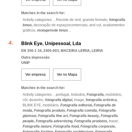
Matches in the search for:
Activity categories: ...
Recorte de vinil,
grande formato,
fotografia
lonas,
decoração de espaçoscomerciais,
and cut,
acabamentos
gráficos,
motagensde lonas
...
Blink Eye, Unipessoal, Lda
EN 356-1 34, 2405-003
,
MACEIRA LEIRIA
,
LEIRIA
Outra impressão
UNIP
Ver empresa
Ver no Mapa
Matches in the search for:
Activity categories: ...
portugal,
Indústria,
Fotografia,
mobiliário,
côr,
desenho,
fotografia digital,
image,
fotografia artistica,
BLINK EYE,
mobiliário,
Fotografia editorial,
Fotografia de
moda,
Fotografia produto,
Fotografia comida,
Fotografia
glamour,
Fotografia fine art,
Fotografia beauty,
Fotografia
people,
Fotografia advertising,
Fotografia produtos,
travel,
Fotografia nature,
Fotografia food,
Fotografia corporate,
Fotografia fashion,
Fotografia architecture,
Fotografia