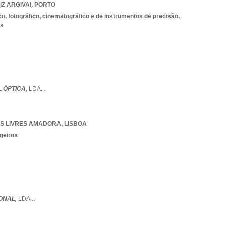
Z ARGIVAI
,
PORTO
co, fotográfico, cinematográfico e de instrumentos de precisão,
os
 ÓPTICA,
LDA
...
S LIVRES AMADORA
,
LISBOA
geiros
IONAL,
LDA
...