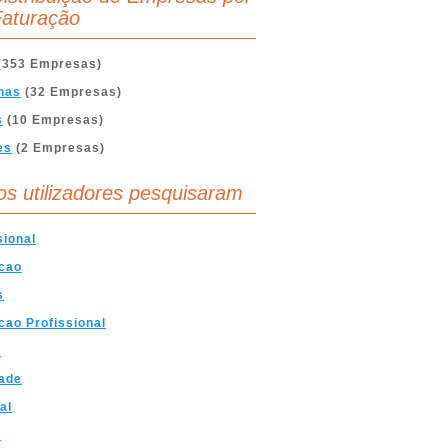
aturação
(353 Empresas)
nas
(32 Empresas)
s
(10 Empresas)
es
(2 Empresas)
os utilizadores pesquisaram
sional
cao
s
ao Profissional
a
ade
al
o