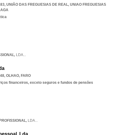
-283, UNIÃO DAS FREGUESIAS DE REAL
,
UNIAO FREGUESIAS
RAGA
tica
SSIONAL,
LDA
...
da
148
,
OLHAO
,
FARO
rviços financeiros, exceto seguros e fundos de pensões
PROFISSIONAL,
LDA
...
ipessoal, Lda