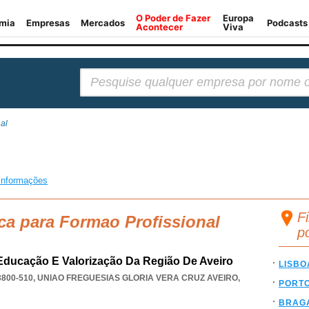
Pesquisar:
al
informações
F
ca para Formao Profissional
p
Educação E Valorização Da Região De Aveiro
LISBO
800-510
,
UNIAO FREGUESIAS GLORIA VERA CRUZ AVEIRO
,
PORT
BRAG