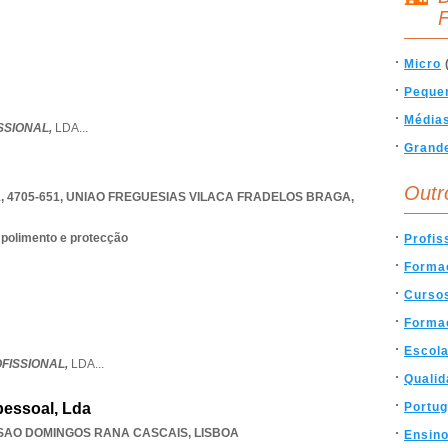
F
Micro
Peque
Média
SSIONAL,
LDA
...
Grand
Outr
 4705-651
,
UNIAO FREGUESIAS VILACA FRADELOS BRAGA
,
 polimento e protecção
Profis
Forma
Curso
Formac
Escol
FISSIONAL,
LDA
...
Qualid
pessoal, Lda
Portug
SAO DOMINGOS RANA CASCAIS
,
LISBOA
Ensin