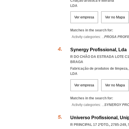
Criação artística e literária
LDA
Ver empresa
Ver no Mapa
Matches in the search for:
Activity categories: ...
PROSA PROFI
Synergy Profissional, Lda
R DO CHÃO DA ESTRADA LOTE C1,
BRAGA
Fabricação de produtos de limpeza,
LDA
Ver empresa
Ver no Mapa
Matches in the search for:
Activity categories: ...
SYNERGY PRO
Universo Profissional, Uni
R PRINCIPAL 17 2ºDTO., 2785-249
,