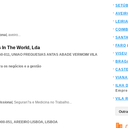
SETÚ
AVEIR
LEIRI
COIM
ional,
aveiro
...
SANT
FARO
 In The World, Lda
VISEU
0-011
,
UNIAO FREGUESIAS ANTAS ABADE VERMOIM VILA
BRAG
ra os negócios e a gestão
CAST
VIANA
ILHA 
Empre
VILA 
ssional,
Seguran?a e Medicina no Trabalho
...
000-051
,
AREEIRO LISBOA
,
LISBOA
D