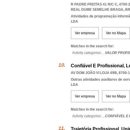
R PADRE FREITAS 41 R/C C, 4700
REAL DUME SEMELHE BRAGA
,
B
Atividades de programação informá
LDA
Ver empresa
Ver no Mapa
Matches in the search for:
Activity categories: ...
VALOR PROFI
Confiável E Profissional, L
AV DOM JOÃO VI LOJA 69B, 8700-
Outras atividades auxiliares de se
LDA
Ver empresa
Ver no Mapa
Matches in the search for:
Activity categories: ...
CONFIÁVEL E 
Trajetória Profissional, Un