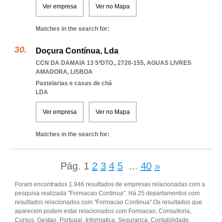
Ver empresa
Ver no Mapa
Matches in the search for:
Doçura Contínua, Lda
CCN DA DAMAIA 13 5ºDTO., 2720-155
,
AGUAS LIVRES
AMADORA
,
LISBOA
Pastelarias e casas de chá
LDA
Ver empresa
Ver no Mapa
Matches in the search for:
Pág.
1
2
3
4
5
...
40
»
Foram encontrados 1.946 resultados de empresas relacionadas com a
pesquisa realizada "Formacao Continua". Há 25 departamentos com
resultados relacionados com "Formacao Continua".Os resultados que
aparecem podem estar relacionados com Formacao, Consultoria,
Cursos, Gestao, Portugal, Informatica, Seguranca, Contabilidade,