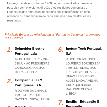
Emprego. Pode encontrar os 1200 primeiros resultados para esta
pesquisa com o telefone, direção e outros dados comerciais e
financeiros das empresas. Baseamos em coincidências de uma
atividade ou denominação de cada empresa para mostrar esses
resultados.
Principais Empresas relacionadas a "Formacao Continua " ordenados
por cobrança
Schneider Electric
Inetum Tech Portugal,
Portugal, Lda
S.a.
AV DO FORTE 3 3º, 2794-
R DOUTOR ANTÓNIO
038
,
UNIAO FREGUESIAS
LOUREIRO BORGES 3 5º,
CARNAXIDE QUEIJAS
1495-131, UNIÃO DAS
OEIRAS
,
LISBOA
FREGUESIAS DE ALGES
,
UNIAO FREGUESIAS
Companhia I.b.m.
ALGES LINDA A VELHA
Portuguesa, S.a.
CRUZ QUEBRADA
DAFUNDO OEIRAS
,
R DO MAR DA CHINA 3,
LISBOA
1990-138
,
PARQUE
NACOES LISBOA
,
LISBOA
Ensilis - Educação E
Formação,