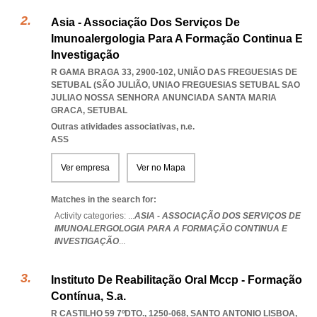
Asia - Associação Dos Serviços De
Imunoalergologia Para A Formação Continua E
Investigação
R GAMA BRAGA 33, 2900-102, UNIÃO DAS FREGUESIAS DE
SETUBAL (SÃO JULIÃO
,
UNIAO FREGUESIAS SETUBAL SAO
JULIAO NOSSA SENHORA ANUNCIADA SANTA MARIA
GRACA
,
SETUBAL
Outras atividades associativas, n.e.
ASS
Ver empresa
Ver no Mapa
Matches in the search for:
Activity categories: ...
ASIA - ASSOCIAÇÃO DOS SERVIÇOS DE
IMUNOALERGOLOGIA PARA A FORMAÇÃO CONTINUA E
INVESTIGAÇÃO
...
Instituto De Reabilitação Oral Mccp - Formação
Contínua, S.a.
R CASTILHO 59 7ºDTO., 1250-068
,
SANTO ANTONIO LISBOA
,