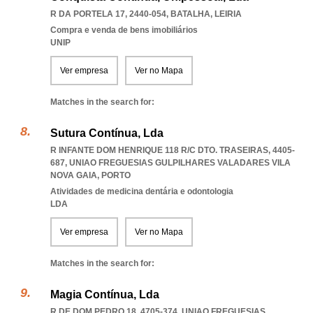
R DA PORTELA 17, 2440-054
,
BATALHA
,
LEIRIA
Compra e venda de bens imobiliários
UNIP
Ver empresa
Ver no Mapa
Matches in the search for:
Sutura Contínua, Lda
R INFANTE DOM HENRIQUE 118 R/C DTO. TRASEIRAS, 4405-
687
,
UNIAO FREGUESIAS GULPILHARES VALADARES VILA
NOVA GAIA
,
PORTO
Atividades de medicina dentária e odontologia
LDA
Ver empresa
Ver no Mapa
Matches in the search for:
Magia Contínua, Lda
R DE DOM PEDRO 18, 4705-374
,
UNIAO FREGUESIAS