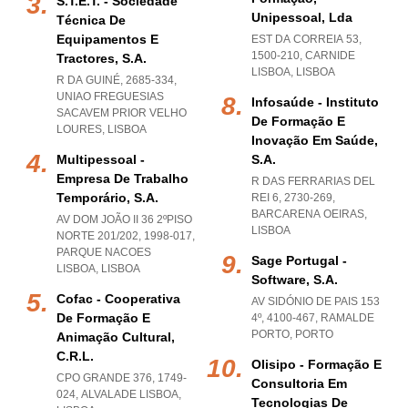
S.t.e.t. - Sociedade
Unipessoal, Lda
Técnica De
Equipamentos E
EST DA CORREIA 53,
1500-210
,
CARNIDE
Tractores, S.a.
LISBOA
,
LISBOA
R DA GUINÉ, 2685-334
,
UNIAO FREGUESIAS
Infosaúde - Instituto
SACAVEM PRIOR VELHO
De Formação E
LOURES
,
LISBOA
Inovação Em Saúde,
Multipessoal -
S.a.
Empresa De Trabalho
R DAS FERRARIAS DEL
Temporário, S.a.
REI 6, 2730-269
,
BARCARENA OEIRAS
,
AV DOM JOÃO II 36 2ºPISO
LISBOA
NORTE 201/202, 1998-017
,
PARQUE NACOES
Sage Portugal -
LISBOA
,
LISBOA
Software, S.a.
Cofac - Cooperativa
AV SIDÓNIO DE PAIS 153
De Formação E
4º, 4100-467
,
RAMALDE
PORTO
,
PORTO
Animação Cultural,
C.r.l.
Olisipo - Formação E
CPO GRANDE 376, 1749-
Consultoria Em
024
,
ALVALADE LISBOA
,
Tecnologias De