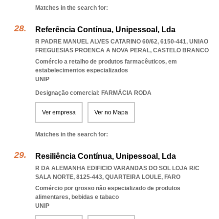
Matches in the search for:
Referência Contínua, Unipessoal, Lda
R PADRE MANUEL ALVES CATARINO 60/62, 6150-441
,
UNIAO
FREGUESIAS PROENCA A NOVA PERAL
,
CASTELO BRANCO
Comércio a retalho de produtos farmacêuticos, em
estabelecimentos especializados
UNIP
Designação comercial: FARMÁCIA RODA
Ver empresa
Ver no Mapa
Matches in the search for:
Resiliência Contínua, Unipessoal, Lda
R DA ALEMANHA EDIFICIO VARANDAS DO SOL LOJA R/C
SALA NORTE, 8125-443
,
QUARTEIRA LOULE
,
FARO
Comércio por grosso não especializado de produtos
alimentares, bebidas e tabaco
UNIP