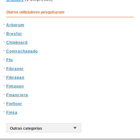
Outros utilizadores pesquisaram
Arborum
Bresfor
Chipboard
Contrachapado
Ffp
Fibranor
Fibrapan
Fimapan
Financiera
Finfloor
Finsa